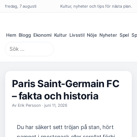
fredag, 7 augusti
Kultur, nyheter och tips för nästa plan.
Hem
Blogg
Ekonomi
Kultur
Livsstil
Nöje
Nyheter
Spel
Sp
Sök
efter:
Paris Saint-Germain FC
– fakta och historia
Av Erik Persson · juni 11, 2026
Du har säkert sett tröjan på stan, hört
namnet i sportsnack eller scrollat förbi