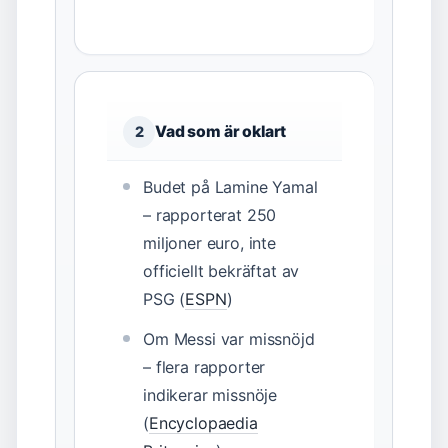
Vad som är oklart
2
Budet på Lamine Yamal
– rapporterat 250
miljoner euro, inte
officiellt bekräftat av
PSG (
ESPN
)
Om Messi var missnöjd
– flera rapporter
indikerar missnöje
(
Encyclopaedia