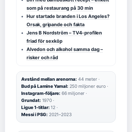
som på restaurang på 30 min
Hur startade branden i Los Angeles?
Orsak, gripande och fakta
Jens B Nordström – TV4-profilen
friad för sexköp
Alvedon och alkohol samma dag –
risker och råd
Avstånd mellan arenorna:
44 meter ·
Bud på Lamine Yamal:
250 miljoner euro ·
Instagram-följare:
66 miljoner ·
Grundat:
1970 ·
Ligue 1-titlar:
12 ·
Messi i PSG:
2021–2023