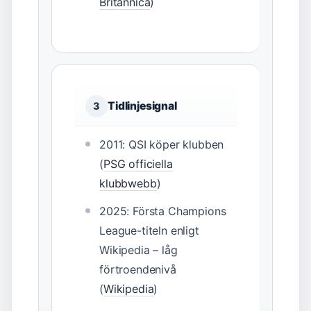
Britannica
)
Tidlinjesignal
3
2011: QSI köper klubben
(
PSG officiella
klubbwebb
)
2025: Första Champions
League-titeln enligt
Wikipedia – låg
förtroendenivå
(
Wikipedia
)