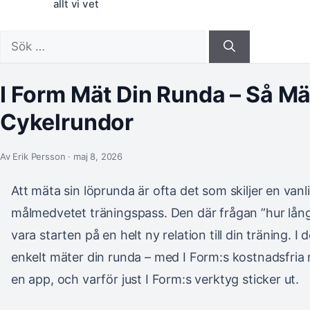
allt vi vet
Sök
efter:
I Form Mät Din Runda – Så Mä
Cykelrundor
Av Erik Persson · maj 8, 2026
Att mäta sin löprunda är ofta det som skiljer en vanl
målmedvetet träningspass. Den där frågan ”hur lång
vara starten på en helt ny relation till din träning. I
enkelt mäter din runda – med I Form:s kostnadsfria 
en app, och varför just I Form:s verktyg sticker ut.