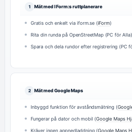
Mät med I Form:s ruttplanerare
1
Gratis och enkelt via iform.se (
iForm
)
Rita din runda på OpenStreetMap (PC för Alla)
Spara och dela rundor efter registrering (PC fö
Mät med Google Maps
2
Inbyggd funktion för avståndsmätning (
Googl
Fungerar på dator och mobil (
Google Maps Hj
Kräver ingen appnedladdning (
Google Maps H