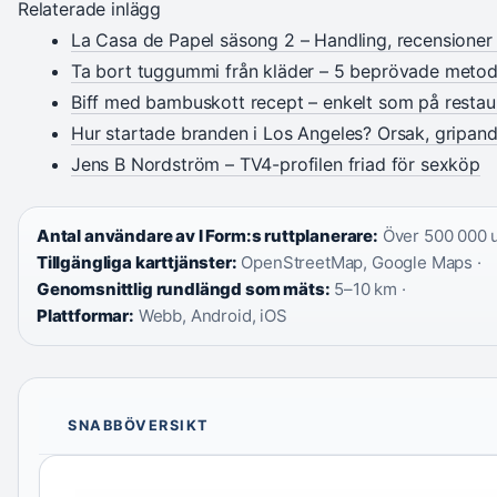
Relaterade inlägg
La Casa de Papel säsong 2 – Handling, recensioner o
Ta bort tuggummi från kläder – 5 beprövade metod
Biff med bambuskott recept – enkelt som på resta
Hur startade branden i Los Angeles? Orsak, gripan
Jens B Nordström – TV4-profilen friad för sexköp
Antal användare av I Form:s ruttplanerare:
Över 500 000 u
Tillgängliga karttjänster:
OpenStreetMap, Google Maps ·
Genomsnittlig rundlängd som mäts:
5–10 km ·
Plattformar:
Webb, Android, iOS
SNABBÖVERSIKT