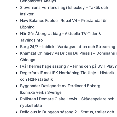
Genombrott Analys
Sloveniens Herrlandslag i Ishockey – Taktik och
Insikter
New Balance Fuelcell Rebel V4 – Prestanda för
Löpning
När Går Åberg Ut Idag – Aktuella TV-Tider &
Tävlingsinfo
Borg 24/7 – Inblick i Vardagsrelation och Streaming
Khamzat Chimaev vs Dricus Du Plessis – Dominans i
Chicago
I vår herres hage säsong 7 – Finns den på SVT Play?
Degerfors IF mot IFK Norrköping Tidslinje – Historik
och H2H-statistik
Byggnader Designade av Ferdinand Boberg –
Ikoniska verk i Sverige
Rollistan i Domare Claire Lewis – Skådespelare och
nyckelfakta
Delicious in Dungeon säsong 2 – Status, trailer och