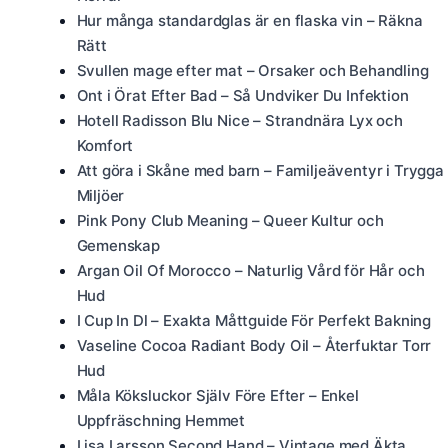
Hur många standardglas är en flaska vin – Räkna
Rätt
Svullen mage efter mat – Orsaker och Behandling
Ont i Örat Efter Bad – Så Undviker Du Infektion
Hotell Radisson Blu Nice – Strandnära Lyx och
Komfort
Att göra i Skåne med barn – Familjeäventyr i Trygga
Miljöer
Pink Pony Club Meaning – Queer Kultur och
Gemenskap
Argan Oil Of Morocco – Naturlig Vård för Hår och
Hud
I Cup In Dl – Exakta Måttguide För Perfekt Bakning
Vaseline Cocoa Radiant Body Oil – Återfuktar Torr
Hud
Måla Köksluckor Själv Före Efter – Enkel
Uppfräschning Hemmet
Lisa Larsson Second Hand – Vintage med Äkta