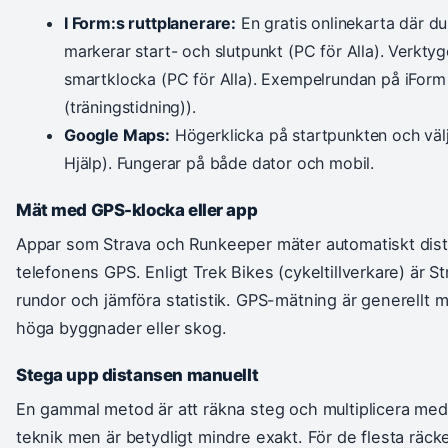
I Form:s ruttplanerare:
En gratis onlinekarta där d
markerar start- och slutpunkt (PC för Alla). Verktyg
smartklocka (PC för Alla). Exempelrundan på iForm 
(träningstidning)).
Google Maps:
Högerklicka på startpunkten och väl
Hjälp). Fungerar på både dator och mobil.
Mät med GPS-klocka eller app
Appar som Strava och Runkeeper mäter automatiskt dist
telefonens GPS. Enligt Trek Bikes (cykeltillverkare) är Str
rundor och jämföra statistik. GPS-mätning är generellt
höga byggnader eller skog.
Stega upp distansen manuellt
En gammal metod är att räkna steg och multiplicera med
teknik men är betydligt mindre exakt. För de flesta räck