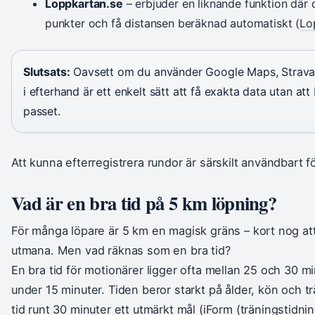
Loppkartan.se
– erbjuder en liknande funktion där 
punkter och få distansen beräknad automatiskt (
Lo
Slutsats:
Oavsett om du använder Google Maps, Strava el
i efterhand är ett enkelt sätt att få exakta data utan at
passet.
Att kunna efterregistrera rundor är särskilt användbart 
Vad är en bra tid på 5 km löpning?
För många löpare är 5 km en magisk gräns – kort nog att
utmana. Men vad räknas som en bra tid?
En bra tid för motionärer ligger ofta mellan 25 och 30 mi
under 15 minuter. Tiden beror starkt på ålder, kön och t
tid runt 30 minuter ett utmärkt mål (
iForm (träningstidnin