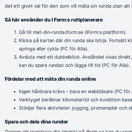
det ett givet val för den som vill mäta sin runda utan att
Så här använder du I Form:s ruttplanerare
Gå till mat-din-runda.iform.se (iForm:s plattform).
Klicka på kartan där din runda ska börja. Fortsätt k
springa eller cykla (PC för Alla).
Avsluta med ett dubbelklick. Avståndet visas direkt,
kan du spara rundan och lägga till tid (PC för Alla).
Fördelar med att mäta din runda online
Ingen hårdvara krävs – bara en webbläsare (PC för A
Verktyget beräknar kilometertid och kondition baser
Stödjer flera aktiviteter: jogging, promenader och s
Spara och dela dina rundor
Genom att registrera dig (gratis) på iform.se kan du spar