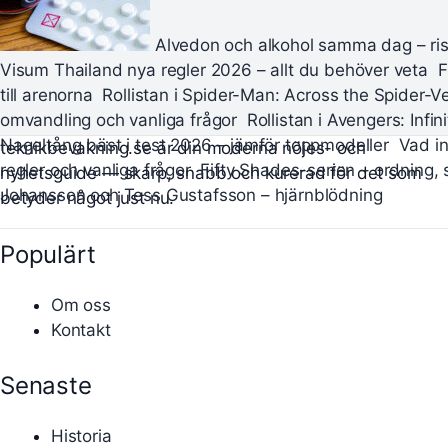
Alvedon och alkohol samma dag – ris
Visum Thailand nya regler 2026 – allt du behöver veta
F
till arenorna
Rollistan i Spider-Man: Across the Spider-V
omvandling och vanliga frågor
Rollistan i Avengers: Infi
Nageltång bäst i test 2026 – jämför toppmodeller
Vad in
teknikbevakning.se är din moderna nöjes- och
regler och vanliga frågor
Fifty Shades-serien – ordning,
nyhetsguide — skarp, snabb och kurerad för det som
Johansson och Tess Gustafsson – hjärnblödning
betyder något just nu.
Populärt
Om oss
Kontakt
Senaste
Historia