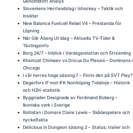
Genombrott Analys
Sloveniens Herrlandslag i Ishockey – Taktik och
Insikter
New Balance Fuelcell Rebel V4 – Prestanda för
Löpning
När Går Åberg Ut Idag – Aktuella TV-Tider &
Tävlingsinfo
Borg 24/7 – Inblick i Vardagsrelation och Streaming
Khamzat Chimaev vs Dricus Du Plessis – Dominans i
Chicago
I vår herres hage säsong 7 – Finns den på SVT Play?
Degerfors IF mot IFK Norrköping Tidslinje – Historik
och H2H-statistik
Byggnader Designade av Ferdinand Boberg –
Ikoniska verk i Sverige
Rollistan i Domare Claire Lewis – Skådespelare och
nyckelfakta
Delicious in Dungeon säsong 2 – Status, trailer och