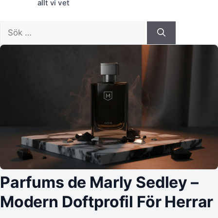
allt vi vet
Sök
efter:
Parfums de Marly Sedley –
Modern Doftprofil För Herrar