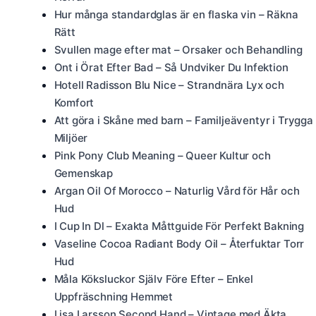
Hur många standardglas är en flaska vin – Räkna
Rätt
Svullen mage efter mat – Orsaker och Behandling
Ont i Örat Efter Bad – Så Undviker Du Infektion
Hotell Radisson Blu Nice – Strandnära Lyx och
Komfort
Att göra i Skåne med barn – Familjeäventyr i Trygga
Miljöer
Pink Pony Club Meaning – Queer Kultur och
Gemenskap
Argan Oil Of Morocco – Naturlig Vård för Hår och
Hud
I Cup In Dl – Exakta Måttguide För Perfekt Bakning
Vaseline Cocoa Radiant Body Oil – Återfuktar Torr
Hud
Måla Köksluckor Själv Före Efter – Enkel
Uppfräschning Hemmet
Lisa Larsson Second Hand – Vintage med Äkta