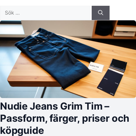
Sök
efter:
Nudie Jeans Grim Tim –
Passform, färger, priser och
köpguide