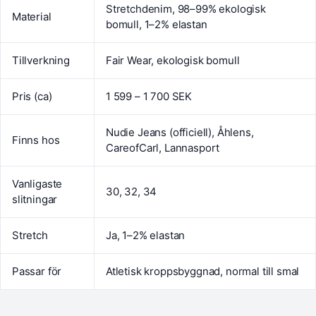
Stretchdenim, 98–99% ekologisk
Material
bomull, 1–2% elastan
Tillverkning
Fair Wear, ekologisk bomull
Pris (ca)
1 599 – 1 700 SEK
Nudie Jeans (officiell), Åhlens,
Finns hos
CareofCarl, Lannasport
Vanligaste
30, 32, 34
slitningar
Stretch
Ja, 1–2% elastan
Passar för
Atletisk kroppsbyggnad, normal till smal