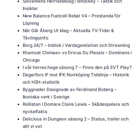
Sloveniens Herrlandslag i Ishockey – Taktik och
Insikter
New Balance Fuelcell Rebel V4 – Prestanda för
Löpning
När Går Åberg Ut Idag – Aktuella TV-Tider &
Tävlingsinfo
Borg 24/7 – Inblick i Vardagsrelation och Streaming
Khamzat Chimaev vs Dricus Du Plessis – Dominans i
Chicago
I vår herres hage säsong 7 – Finns den på SVT Play?
Degerfors IF mot IFK Norrköping Tidslinje – Historik
och H2H-statistik
Byggnader Designade av Ferdinand Boberg –
Ikoniska verk i Sverige
Rollistan i Domare Claire Lewis – Skådespelare och
nyckelfakta
Delicious in Dungeon säsong 2 – Status, trailer och
allt vi vet