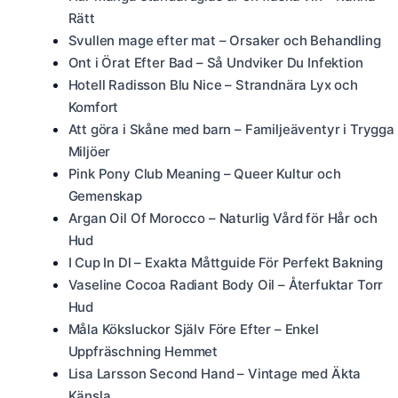
Rätt
Svullen mage efter mat – Orsaker och Behandling
Ont i Örat Efter Bad – Så Undviker Du Infektion
Hotell Radisson Blu Nice – Strandnära Lyx och
Komfort
Att göra i Skåne med barn – Familjeäventyr i Trygga
Miljöer
Pink Pony Club Meaning – Queer Kultur och
Gemenskap
Argan Oil Of Morocco – Naturlig Vård för Hår och
Hud
I Cup In Dl – Exakta Måttguide För Perfekt Bakning
Vaseline Cocoa Radiant Body Oil – Återfuktar Torr
Hud
Måla Köksluckor Själv Före Efter – Enkel
Uppfräschning Hemmet
Lisa Larsson Second Hand – Vintage med Äkta
Känsla