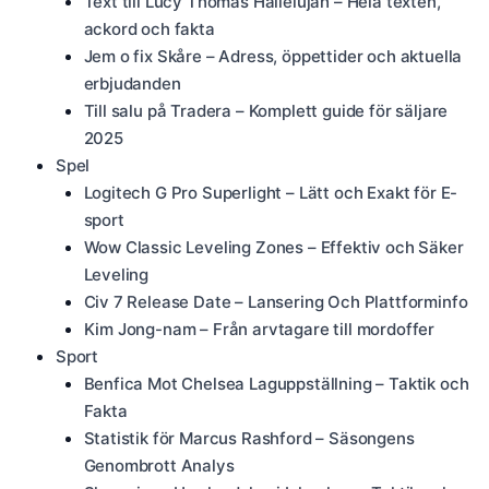
Text till Lucy Thomas Hallelujah – Hela texten,
ackord och fakta
Jem o fix Skåre – Adress, öppettider och aktuella
erbjudanden
Till salu på Tradera – Komplett guide för säljare
2025
Spel
Logitech G Pro Superlight – Lätt och Exakt för E-
sport
Wow Classic Leveling Zones – Effektiv och Säker
Leveling
Civ 7 Release Date – Lansering Och Plattforminfo
Kim Jong-nam – Från arvtagare till mordoffer
Sport
Benfica Mot Chelsea Laguppställning – Taktik och
Fakta
Statistik för Marcus Rashford – Säsongens
Genombrott Analys