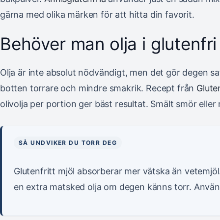
gärna med olika märken för att hitta din favorit.
Behöver man olja i glutenfr
Olja är inte absolut nödvändigt, men det gör degen saf
botten torrare och mindre smakrik. Recept från
Glute
olivolja per portion ger bäst resultat. Smält smör eller 
SÅ UNDVIKER DU TORR DEG
Glutenfritt mjöl absorberar mer vätska än vetemjö
en extra matsked olja om degen känns torr. Använd