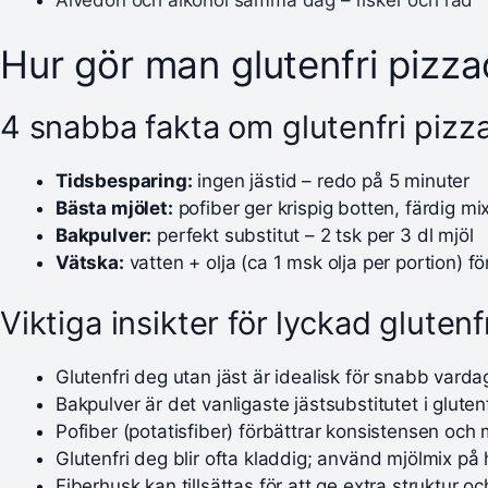
Hur gör man glutenfri pizza
4 snabba fakta om glutenfri pizz
Tidsbesparing:
ingen jästid – redo på 5 minuter
Bästa mjölet:
pofiber ger krispig botten, färdig mi
Bakpulver:
perfekt substitut – 2 tsk per 3 dl mjöl
Vätska:
vatten + olja (ca 1 msk olja per portion) fö
Viktiga insikter för lyckad gluten
Glutenfri deg utan jäst är idealisk för snabb vard
Bakpulver är det vanligaste jästsubstitutet i glute
Pofiber (potatisfiber) förbättrar konsistensen och
Glutenfri deg blir ofta kladdig; använd mjölmix på
Fiberhusk kan tillsättas för att ge extra struktur o