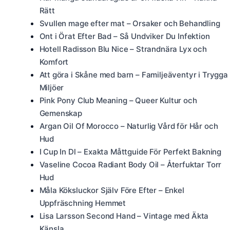
Rätt
Svullen mage efter mat – Orsaker och Behandling
Ont i Örat Efter Bad – Så Undviker Du Infektion
Hotell Radisson Blu Nice – Strandnära Lyx och
Komfort
Att göra i Skåne med barn – Familjeäventyr i Trygga
Miljöer
Pink Pony Club Meaning – Queer Kultur och
Gemenskap
Argan Oil Of Morocco – Naturlig Vård för Hår och
Hud
I Cup In Dl – Exakta Måttguide För Perfekt Bakning
Vaseline Cocoa Radiant Body Oil – Återfuktar Torr
Hud
Måla Köksluckor Själv Före Efter – Enkel
Uppfräschning Hemmet
Lisa Larsson Second Hand – Vintage med Äkta
Känsla