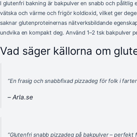
I glutenfri bakning är bakpulver en snabb och pålitlig 
vätska och värme och frigör koldioxid, vilket ger degen
saknar glutenproteinernas nätverksbildande egenskaper
undvika en kompakt deg. Använd 1–2 tsk bakpulver per 
Vad säger källorna om glut
”En frasig och snabbfixad pizzadeg för folk i farten
– Arla.se
”Glutenfri snabb pizzadeg på bakpulver – perfekt f