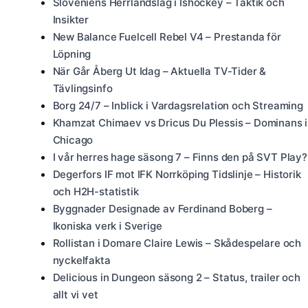
Sloveniens Herrlandslag i Ishockey – Taktik och
Insikter
New Balance Fuelcell Rebel V4 – Prestanda för
Löpning
När Går Åberg Ut Idag – Aktuella TV-Tider &
Tävlingsinfo
Borg 24/7 – Inblick i Vardagsrelation och Streaming
Khamzat Chimaev vs Dricus Du Plessis – Dominans i
Chicago
I vår herres hage säsong 7 – Finns den på SVT Play?
Degerfors IF mot IFK Norrköping Tidslinje – Historik
och H2H-statistik
Byggnader Designade av Ferdinand Boberg –
Ikoniska verk i Sverige
Rollistan i Domare Claire Lewis – Skådespelare och
nyckelfakta
Delicious in Dungeon säsong 2 – Status, trailer och
allt vi vet