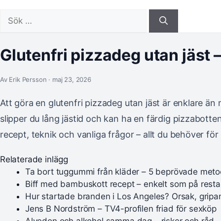
Sök
efter:
Glutenfri pizzadeg utan jäst 
Av Erik Persson · maj 23, 2026
Att göra en glutenfri pizzadeg utan jäst är enklare ä
slipper du lång jästid och kan ha en färdig pizzabott
recept, teknik och vanliga frågor – allt du behöver för
Relaterade inlägg
Ta bort tuggummi från kläder – 5 beprövade meto
Biff med bambuskott recept – enkelt som på rest
Hur startade branden i Los Angeles? Orsak, gripa
Jens B Nordström – TV4-profilen friad för sexköp
Alvedon och alkohol samma dag – risker och råd