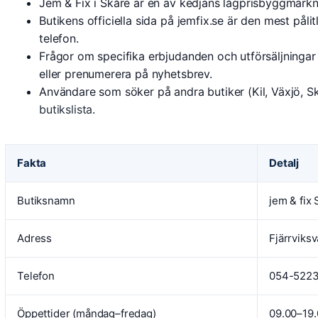
Jem & Fix i Skåre är en av kedjans lågprisbyggmarkna
Butikens officiella sida på jemfix.se är den mest pålit
telefon.
Frågor om specifika erbjudanden och utförsäljningar ä
eller prenumerera på nyhetsbrev.
Användare som söker på andra butiker (Kil, Växjö, Ska
butikslista
.
Fakta
Detalj
Butiksnamn
jem & fix
Adress
Fjärrviks
Telefon
054-522
Öppettider (måndag–fredag)
09.00–19.