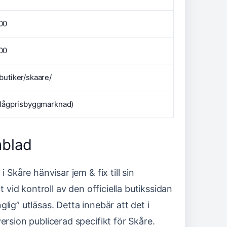
00
00
butiker/skaare/
 (lågprisbyggmarknad)
mblad
 Skåre hänvisar jem & fix till sin
t vid kontroll av den officiella butikssidan
lig” utläsas. Detta innebär att det i
ersion publicerad specifikt för Skåre.