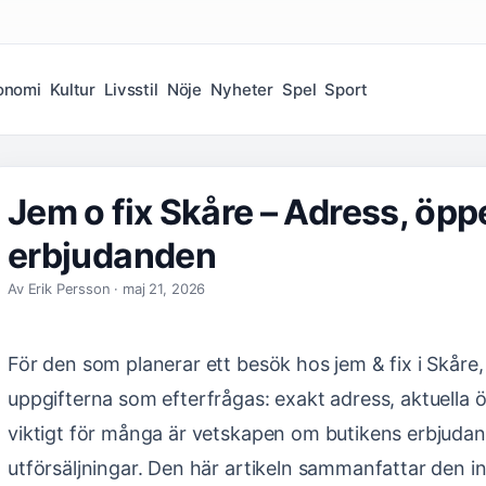
onomi
Kultur
Livsstil
Nöje
Nyheter
Spel
Sport
Jem o fix Skåre – Adress, öpp
erbjudanden
Av Erik Persson · maj 21, 2026
För den som planerar ett besök hos jem & fix i Skåre
uppgifterna som efterfrågas: exakt adress, aktuella 
viktigt för många är vetskapen om butikens erbjuda
utförsäljningar. Den här artikeln sammanfattar den i