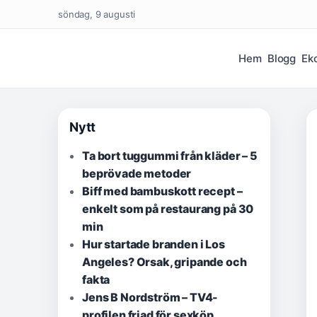
söndag, 9 augusti
Hem
Blogg
Ek
Nytt
Ta bort tuggummi från kläder – 5
beprövade metoder
Biff med bambuskott recept –
enkelt som på restaurang på 30
min
Hur startade branden i Los
Angeles? Orsak, gripande och
fakta
Jens B Nordström – TV4-
profilen friad för sexköp