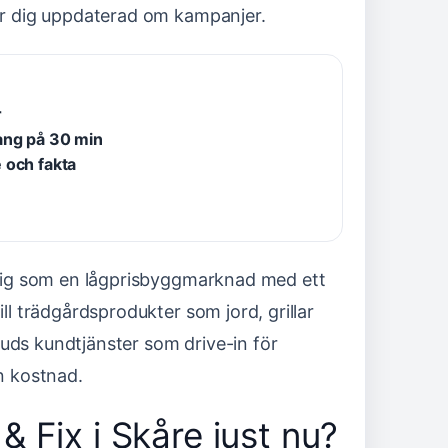
ler dig uppdaterad om kampanjer.
r
ang på 30 min
 och fakta
r sig som en lågprisbyggmarknad med ett
ill trädgårdsprodukter som jord, grillar
uds kundtjänster som drive-in för
an kostnad.
 Fix i Skåre just nu?