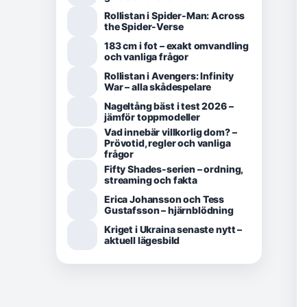
Rollistan i Spider-Man: Across
the Spider-Verse
183 cm i fot – exakt omvandling
och vanliga frågor
Rollistan i Avengers: Infinity
War – alla skådespelare
Nageltång bäst i test 2026 –
jämför toppmodeller
Vad innebär villkorlig dom? –
Prövotid, regler och vanliga
frågor
Fifty Shades-serien – ordning,
streaming och fakta
Erica Johansson och Tess
Gustafsson – hjärnblödning
Kriget i Ukraina senaste nytt –
aktuell lägesbild