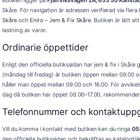
Butiken ligger på
Fjärrviksvägen 2A, 653 50 Karlsta
Skåre. För navigation är adressen verifierad via flera
Skåre
och
Eniro – Jem & Fix Skåre
. Butiken är lätt at
lastning av varor.
Ordinarie öppettider
Enligt den officiella butikssidan har jem & fix i Skår
(måndag till fredag) är butiken öppen mellan 09.00 
håller man öppet mellan 09.00 och 16.00. För avvikels
dag då butiken har öppet 09.00–17.00, rekommenderas
Telefonnummer och kontaktuppg
Vill du komma i kontakt med butiken kan du ringa
05
den officiella butikssidan och bekräftas av katalogt