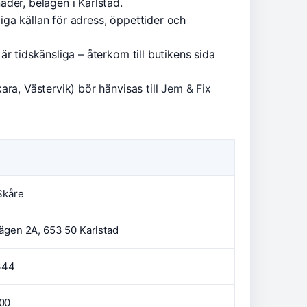
der, belägen i Karlstad.
liga källan för adress, öppettider och
r tidskänsliga – återkom till butikens sida
ra, Västervik) bör hänvisas till
Jem & Fix
 Skåre
vägen 2A, 653 50 Karlstad
344
00