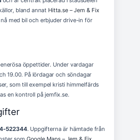
d
och är centralt placerad i stadsdelen
 källor, bland annat
Hitta.se – Jem & Fix
t nå med bil och erbjuder drive-in för
e generösa öppettider. Under vardagar
och 19.00. På lördagar och söndagar
er, som till exempel kristi himmelfärds
 en kontroll på jemfix.se.
ifter
4-522344
. Uppgifterna är hämtade från
jänster som
Google Maps – Jem & Fix