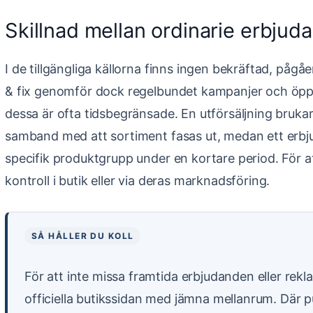
Skillnad mellan ordinarie erbjud
I de tillgängliga källorna finns ingen bekräftad, pågåe
& fix genomför dock regelbundet kampanjer och öppn
dessa är ofta tidsbegränsade. En utförsäljning brukar 
samband med att sortiment fasas ut, medan ett erb
specifik produktgrupp under en kortare period. För at
kontroll i butik eller via deras marknadsföring.
SÅ HÅLLER DU KOLL
För att inte missa framtida erbjudanden eller rek
officiella butikssidan med jämna mellanrum. Där p