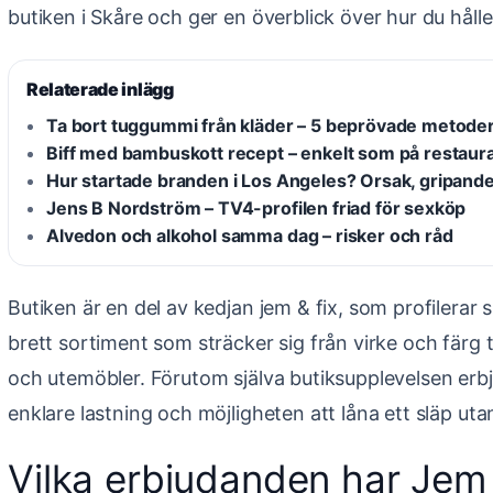
butiken i Skåre och ger en överblick över hur du hål
Relaterade inlägg
Ta bort tuggummi från kläder – 5 beprövade metode
Biff med bambuskott recept – enkelt som på restaur
Hur startade branden i Los Angeles? Orsak, gripande
Jens B Nordström – TV4-profilen friad för sexköp
Alvedon och alkohol samma dag – risker och råd
Butiken är en del av kedjan jem & fix, som profilera
brett sortiment som sträcker sig från virke och färg t
och utemöbler. Förutom själva butiksupplevelsen erbj
enklare lastning och möjligheten att låna ett släp ut
Vilka erbjudanden har Jem &