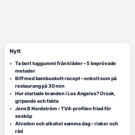
Nytt
Ta bort tuggummi från kläder – 5 beprövade
metoder
Biff med bambuskott recept – enkelt som på
restaurang på 30 min
Hur startade branden i Los Angeles? Orsak,
gripande och fakta
Jens B Nordström – TV4-profilen friad för
sexköp
Alvedon och alkohol samma dag – risker och
råd