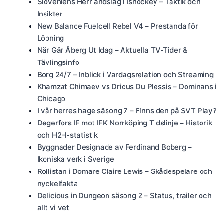
Sloveniens Herrlandslag i Ishockey – Taktik och
Insikter
New Balance Fuelcell Rebel V4 – Prestanda för
Löpning
När Går Åberg Ut Idag – Aktuella TV-Tider &
Tävlingsinfo
Borg 24/7 – Inblick i Vardagsrelation och Streaming
Khamzat Chimaev vs Dricus Du Plessis – Dominans i
Chicago
I vår herres hage säsong 7 – Finns den på SVT Play?
Degerfors IF mot IFK Norrköping Tidslinje – Historik
och H2H-statistik
Byggnader Designade av Ferdinand Boberg –
Ikoniska verk i Sverige
Rollistan i Domare Claire Lewis – Skådespelare och
nyckelfakta
Delicious in Dungeon säsong 2 – Status, trailer och
allt vi vet