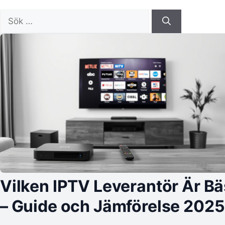
Sök
efter:
Vilken IPTV Leverantör Är Bä
– Guide och Jämförelse 2025