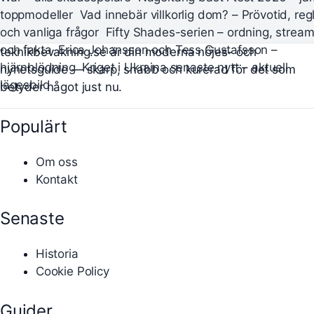
toppmodeller
Vad innebär villkorlig dom? – Prövotid, reg
och vanliga frågor
Fifty Shades-serien – ordning, stream
och fakta
Erica Johansson och Tess Gustafsson –
teknikbevakning.se är din moderna nöjes- och
hjärnblödning
Kriget i Ukraina senaste nytt – aktuell
nyhetsguide — skarp, snabb och kurerad för det som
lägesbild
betyder något just nu.
Populärt
Om oss
Kontakt
Senaste
Historia
Cookie Policy
Guider