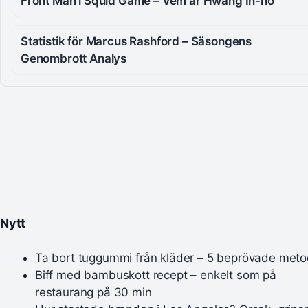
Front Man i Squid Game – Vem är Hwang In-ho
Statistik för Marcus Rashford – Säsongens
Genombrott Analys
Nytt
Ta bort tuggummi från kläder – 5 beprövade meto
Biff med bambuskott recept – enkelt som på
restaurang på 30 min