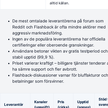
alltid källan.
De mest omtalade leverantörerna på forum som
Reddit och Flashback är ofta mindre aktörer med
aggressiv marknadsföring.
Ingen av de populära leverantörerna har officiella
certifieringar eller oberoende granskningar.
Användare betonar vikten av gratis testperiod och
stabil upptid (99,9 %).
Priset varierar kraftigt – billigare tjänster tenderar 
ha sämre support och fler avbrott.
Flashback-diskussioner varnar för bluffakturor oc
betalningar som försvinner.
Stöd 
Kanaler
Pris
Upptid
Leverantör
sven
(uppgift)
(cirka)
(anges)