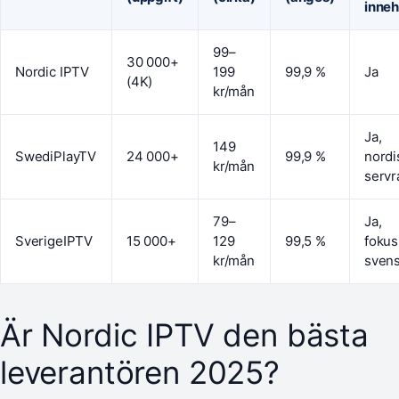
inneh
99–
30 000+
Nordic IPTV
199
99,9 %
Ja
(4K)
kr/mån
Ja,
149
SwediPlayTV
24 000+
99,9 %
nordi
kr/mån
servr
79–
Ja,
SverigeIPTV
15 000+
129
99,5 %
fokus
kr/mån
svens
Är Nordic IPTV den bästa
leverantören 2025?