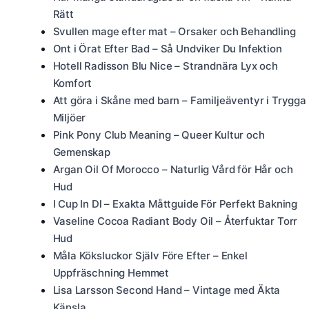
Rätt
Svullen mage efter mat – Orsaker och Behandling
Ont i Örat Efter Bad – Så Undviker Du Infektion
Hotell Radisson Blu Nice – Strandnära Lyx och
Komfort
Att göra i Skåne med barn – Familjeäventyr i Trygga
Miljöer
Pink Pony Club Meaning – Queer Kultur och
Gemenskap
Argan Oil Of Morocco – Naturlig Vård för Hår och
Hud
I Cup In Dl – Exakta Måttguide För Perfekt Bakning
Vaseline Cocoa Radiant Body Oil – Återfuktar Torr
Hud
Måla Köksluckor Själv Före Efter – Enkel
Uppfräschning Hemmet
Lisa Larsson Second Hand – Vintage med Äkta
Känsla