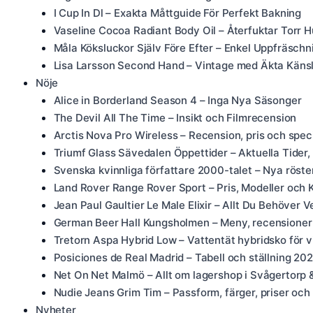
I Cup In Dl – Exakta Måttguide För Perfekt Bakning
Vaseline Cocoa Radiant Body Oil – Återfuktar Torr 
Måla Köksluckor Själv Före Efter – Enkel Uppfräsc
Lisa Larsson Second Hand – Vintage med Äkta Käns
Nöje
Alice in Borderland Season 4 – Inga Nya Säsonger
The Devil All The Time – Insikt och Filmrecension
Arctis Nova Pro Wireless – Recension, pris och speci
Triumf Glass Sävedalen Öppettider – Aktuella Tider
Svenska kvinnliga författare 2000-talet – Nya röste
Land Rover Range Rover Sport – Pris, Modeller och 
Jean Paul Gaultier Le Male Elixir – Allt Du Behöver V
German Beer Hall Kungsholmen – Meny, recensioner
Tretorn Aspa Hybrid Low – Vattentät hybridsko för v
Posiciones de Real Madrid – Tabell och ställning 2
Net On Net Malmö – Allt om lagershop i Svågertorp 
Nudie Jeans Grim Tim – Passform, färger, priser och
Nyheter