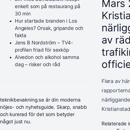
Mars 2
enkelt som på restaurang på
Kristi
30 min
Hur startade branden i Los
närli
Angeles? Orsak, gripande och
fakta
av rä
Jens B Nordström – TV4-
trafik
profilen friad för sexköp
Alvedon och alkohol samma
offici
dag – risker och råd
Flera av hä
rapporterna
närliggande
teknikbevakning.se är din moderna
nöjes- och nyhetsguide. Skarp, snabb
Kristiansta
och kurerad för det som betyder
något just nu.
Relaterade i