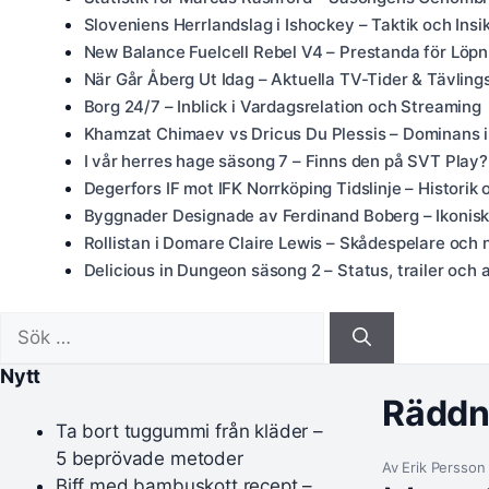
Sloveniens Herrlandslag i Ishockey – Taktik och Insi
New Balance Fuelcell Rebel V4 – Prestanda för Löpn
När Går Åberg Ut Idag – Aktuella TV-Tider & Tävling
Borg 24/7 – Inblick i Vardagsrelation och Streaming
Khamzat Chimaev vs Dricus Du Plessis – Dominans 
I vår herres hage säsong 7 – Finns den på SVT Play?
Degerfors IF mot IFK Norrköping Tidslinje – Historik 
Byggnader Designade av Ferdinand Boberg – Ikoniska
Rollistan i Domare Claire Lewis – Skådespelare och 
Delicious in Dungeon säsong 2 – Status, trailer och al
Sök
efter:
Nytt
Räddni
Ta bort tuggummi från kläder –
5 beprövade metoder
Av Erik Persson
Biff med bambuskott recept –