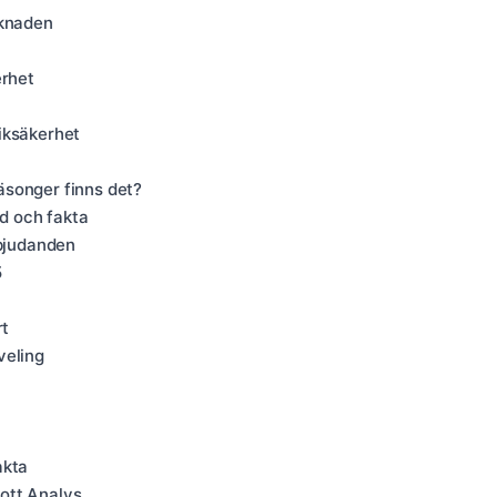
rknaden
erhet
iksäkerhet
äsonger finns det?
rd och fakta
rbjudanden
5
rt
veling
akta
ott Analys