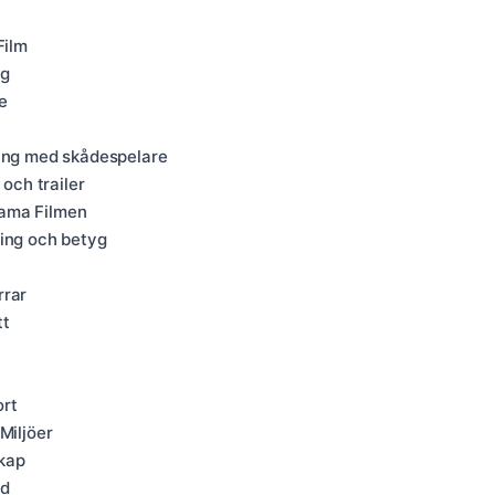
Film
ng
e
ning med skådespelare
 och trailer
eama Filmen
ming och betyg
rrar
tt
ort
Miljöer
kap
ud