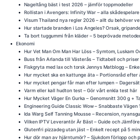
Nageltång bäst i test 2026 – jämför toppmodeller
Rollistan i Avengers: Infinity War – alla skådespelare
Visum Thailand nya regler 2026 – allt du behöver ve
Hur startade branden i Los Angeles? Orsak, gripand
Ta bort tuggummi från kläder – 5 beprövade metode
Ekonomi
Hur Vet Man Om Man Har Löss – Symtom, Luskam O
Buss från Arlanda till Västerås – Tidtabell och prise
Fiskgryta med lax och torsk Jennys Matblogg – Enkel
Hur mycket ska en kattunge äta – Portionsråd efter 
Hur mycket pengar får man efter lumpen – Dagersätt
Varm eller kall hudton test – Gör vårt enkla test här
Hur Mycket Väger En Gurka – Genomsnitt 300 g + Ta
Engineering Guide Classic Wow – Snabbaste Vägen
Ida Warg Self Tanning Mousse – Recension, nyansgui
Vilken IPTV Leverantör Är Bäst – Guide och Jämför
Glutenfri pizzadeg utan jäst – Enkelt recept på 5 min
Hur dör man av hjärntumör? – Sjukdom förlopp och pa