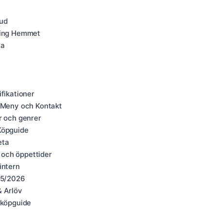
Hud
hning Hemmet
la
fikationer
, Meny och Kontakt
r och genrer
Köpguide
eta
 och öppettider
intern
025/2026
& Arlöv
 köpguide