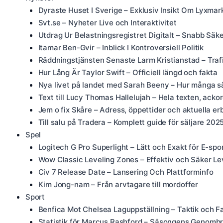
Dyraste Huset I Sverige – Exklusiv Insikt Om Lyxma
Svt.se – Nyheter Live och Interaktivitet
Utdrag Ur Belastningsregistret Digitalt – Snabb Säk
Itamar Ben-Gvir – Inblick I Kontroversiell Politik
Räddningstjänsten Senaste Larm Kristianstad – Traf
Hur Lång Är Taylor Swift – Officiell längd och fakta
Nya livet på landet med Sarah Beeny – Hur många s
Text till Lucy Thomas Hallelujah – Hela texten, acko
Jem o fix Skåre – Adress, öppettider och aktuella e
Till salu på Tradera – Komplett guide för säljare 202
Spel
Logitech G Pro Superlight – Lätt och Exakt för E-spo
Wow Classic Leveling Zones – Effektiv och Säker Le
Civ 7 Release Date – Lansering Och Plattforminfo
Kim Jong-nam – Från arvtagare till mordoffer
Sport
Benfica Mot Chelsea Laguppställning – Taktik och F
Statistik för Marcus Rashford – Säsongens Genombr