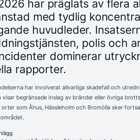
026 har präglats av flera ak
anstad med tydlig koncentrat
ggande huvudleder. Insatser
ddningstjänsten, polis och 
incidenter dominerar utryckn
ella rapporter.
ndelserna har involverat allvarliga skadefall och utred
 visar begränsade inslag av bränder eller övriga brott
 orter som Åhus, Hässleholm och Bromölla sker fortsatt
dområdet.
nlägg