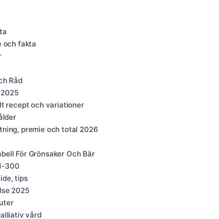
ta
e och fakta
r
ch Råd
r 2025
t recept och variationer
ålder
ning, premie och total 2026
bell För Grönsaker Och Bär
 1-300
de, tips
else 2025
uter
lliativ vård