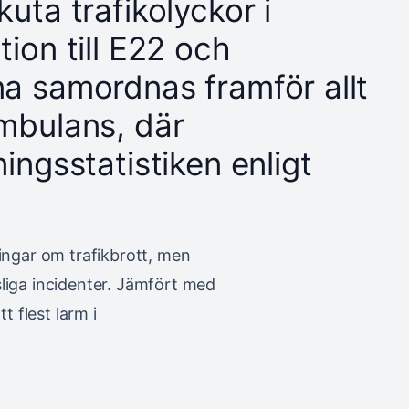
uta trafikolyckor i
ion till E22 och
na samordnas framför allt
ambulans, där
ingsstatistiken enligt
ningar om trafikbrott, men
sliga incidenter. Jämfört med
 flest larm i