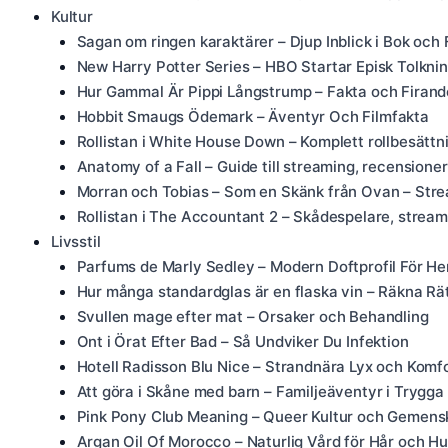
Kultur
Sagan om ringen karaktärer – Djup Inblick i Bok och 
New Harry Potter Series – HBO Startar Episk Tolkni
Hur Gammal Är Pippi Långstrump – Fakta och Firand
Hobbit Smaugs Ödemark – Äventyr Och Filmfakta
Rollistan i White House Down – Komplett rollbesätt
Anatomy of a Fall – Guide till streaming, recensioner
Morran och Tobias – Som en Skänk från Ovan – Str
Rollistan i The Accountant 2 – Skådespelare, strea
Livsstil
Parfums de Marly Sedley – Modern Doftprofil För He
Hur många standardglas är en flaska vin – Räkna Rä
Svullen mage efter mat – Orsaker och Behandling
Ont i Örat Efter Bad – Så Undviker Du Infektion
Hotell Radisson Blu Nice – Strandnära Lyx och Komf
Att göra i Skåne med barn – Familjeäventyr i Trygga 
Pink Pony Club Meaning – Queer Kultur och Gemens
Argan Oil Of Morocco – Naturlig Vård för Hår och H