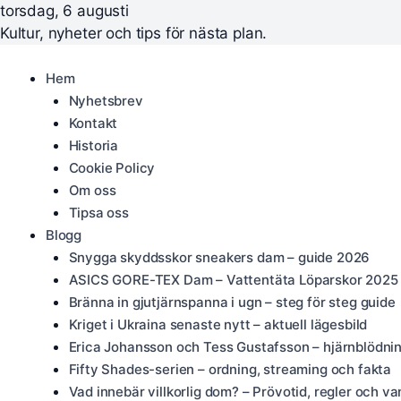
torsdag, 6 augusti
Kultur, nyheter och tips för nästa plan.
Hem
Nyhetsbrev
Kontakt
Historia
Cookie Policy
Om oss
Tipsa oss
Blogg
Snygga skyddsskor sneakers dam – guide 2026
ASICS GORE-TEX Dam – Vattentäta Löparskor 2025
Bränna in gjutjärnspanna i ugn – steg för steg guide
Kriget i Ukraina senaste nytt – aktuell lägesbild
Erica Johansson och Tess Gustafsson – hjärnblödni
Fifty Shades-serien – ordning, streaming och fakta
Vad innebär villkorlig dom? – Prövotid, regler och va