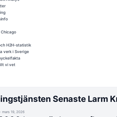
kter
ing
sinfo
i Chicago
och H2H-statistik
 verk i Sverige
nyckelfakta
lt vi vet
ngstjänsten Senaste Larm Kr
 · mars 19, 2026