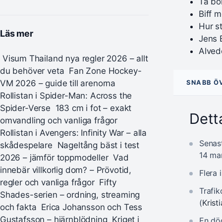
Ta bo
Biff 
Hur s
Läs mer
Jens 
Alved
Visum Thailand nya regler 2026 – allt
du behöver veta
Fan Zone Hockey-
VM 2026 – guide till arenorna
SNABB Ö
Rollistan i Spider-Man: Across the
Spider-Verse
183 cm i fot – exakt
Detta
omvandling och vanliga frågor
Rollistan i Avengers: Infinity War – alla
Senast
skådespelare
Nageltång bäst i test
14 mar
2026 – jämför toppmodeller
Vad
innebär villkorlig dom? – Prövotid,
Flera
regler och vanliga frågor
Fifty
Trafi
Shades-serien – ordning, streaming
(
Krist
och fakta
Erica Johansson och Tess
Gustafsson – hjärnblödning
Kriget i
En dö