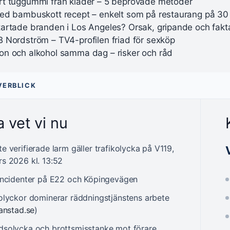
rt tuggummi från kläder – 5 beprövade metoder
med bambuskott recept – enkelt som på restaurang på 30
tartade branden i Los Angeles? Orsak, gripande och fakt
B Nordström – TV4-profilen friad för sexköp
on och alkohol samma dag – risker och råd
VERBLICK
 vet vi nu
e verifierade larm gäller trafikolycka på V119,
s 2026 kl. 13:52
 incidenter på E22 och Köpingevägen
kolyckor dominerar räddningstjänstens arbete
ianstad.se
)
dsolycka och brottsmisstanke mot förare