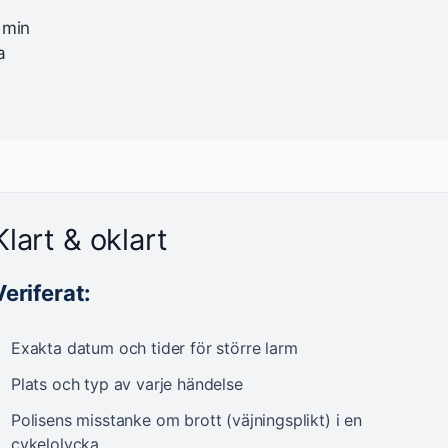
 min
a
Klart & oklart
Veriferat:
Exakta datum och tider för större larm
Plats och typ av varje händelse
Polisens misstanke om brott (väjningsplikt) i en
cykelolycka