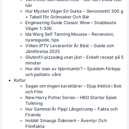
här
Hur Mycket Väger En Gurka – Genomsnitt 300 g
+ Tabell För Grönsaker Och Bär
Engineering Guide Classic Wow – Snabbaste
Vägen 1-300
Ida Warg Self Tanning Mousse – Recension,
nyansguide, tips
Vilken IPTV Leverantör Är Bäst – Guide och
Jämförelse 2025
Glutenfri pizzadeg utan jäst – Enkelt recept på 5
minuter
Hur dör man av hjärntumör? – Sjukdom förlopp
och palliativ vård
Kultur
Sagan om ringen karaktärer – Djup Inblick i Bok
och Film
New Harry Potter Series – HBO Startar Episk
Tolkning
Hur Gammal Är Pippi Långstrump – Fakta och
Firande
Hobbit Smaugs Ödemark – Äventyr Och
Filmfakta