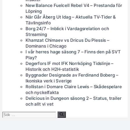
New Balance Fuelcell Rebel V4 – Prestanda för
Löpning
När Går Åberg Ut Idag – Aktuella TV-Tider &
Tävlingsinfo
Borg 24/7 – Inblick i Vardagsrelation och
Streaming
Khamzat Chimaev vs Dricus Du Plessis –
Dominans i Chicago
I vår herres hage säsong 7 – Finns den på SVT
Play?
Degerfors IF mot IFK Norrköping Tidslinje –
Historik och H2H-statistik
Byggnader Designade av Ferdinand Boberg –
Ikoniska verk i Sverige
Rollistan i Domare Claire Lewis – Skådespelare
och nyckelfakta
Delicious in Dungeon säsong 2 – Status, trailer
och allt vi vet
Sök
efter: