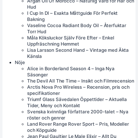
Argan Oil Of Morocco – Naturlig Vård för Hår och
Hud
I Cup In Dl – Exakta Måttguide För Perfekt
Bakning
Vaseline Cocoa Radiant Body Oil – Återfuktar
Torr Hud
Måla Köksluckor Själv Före Efter – Enkel
Uppfräschning Hemmet
Lisa Larsson Second Hand – Vintage med Äkta
Känsla
Nöje
Alice in Borderland Season 4 – Inga Nya
Säsonger
The Devil All The Time – Insikt och Filmrecension
Arctis Nova Pro Wireless – Recension, pris och
specifikationer
Triumf Glass Sävedalen Öppettider – Aktuella
Tider, Meny och Kontakt
Svenska kvinnliga författare 2000-talet – Nya
röster och genrer
Land Rover Range Rover Sport – Pris, Modeller
och Köpguide
Jean Paul Gaultier Le Male Elixir – Allt Du