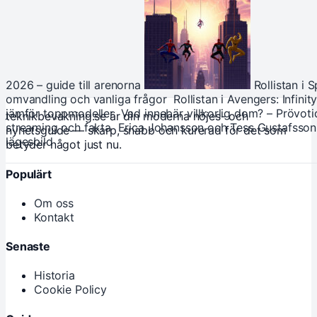
2026 – guide till arenorna
Rollistan i 
omvandling och vanliga frågor
Rollistan i Avengers: Infini
jämför toppmodeller
Vad innebär villkorlig dom? – Prövoti
teknikbevakning.se är din moderna nöjes- och
streaming och fakta
Erica Johansson och Tess Gustafsson
nyhetsguide — skarp, snabb och kurerad för det som
lägesbild
betyder något just nu.
Populärt
Om oss
Kontakt
Senaste
Historia
Cookie Policy