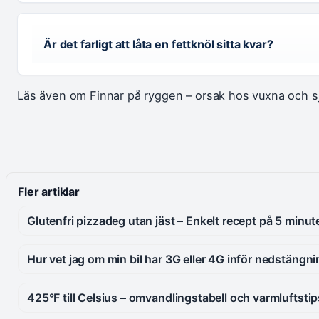
Är det farligt att låta en fettknöl sitta kvar?
Läs även om
Finnar på ryggen – orsak hos vuxna
och
s
Fler artiklar
Glutenfri pizzadeg utan jäst – Enkelt recept på 5 minut
Hur vet jag om min bil har 3G eller 4G inför nedstängn
425°F till Celsius – omvandlingstabell och varmluftstip