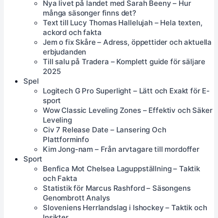
Nya livet på landet med Sarah Beeny – Hur
många säsonger finns det?
Text till Lucy Thomas Hallelujah – Hela texten,
ackord och fakta
Jem o fix Skåre – Adress, öppettider och aktuella
erbjudanden
Till salu på Tradera – Komplett guide för säljare
2025
Spel
Logitech G Pro Superlight – Lätt och Exakt för E-
sport
Wow Classic Leveling Zones – Effektiv och Säker
Leveling
Civ 7 Release Date – Lansering Och
Plattforminfo
Kim Jong-nam – Från arvtagare till mordoffer
Sport
Benfica Mot Chelsea Laguppställning – Taktik
och Fakta
Statistik för Marcus Rashford – Säsongens
Genombrott Analys
Sloveniens Herrlandslag i Ishockey – Taktik och
Insikter