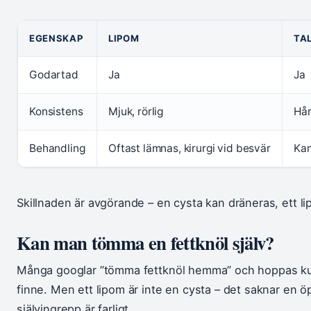
Jämförelse mellan lipom, talgkörtelcysta och liposarkom
EGENSKAP
LIPOM
TA
Godartad
Ja
Ja
Konsistens
Mjuk, rörlig
Hår
Behandling
Oftast lämnas, kirurgi vid besvär
Kan
Skillnaden är avgörande – en cysta kan dräneras, ett lip
Kan man tömma en fettknöl själv?
Många googlar ”tömma fettknöl hemma” och hoppas kun
finne. Men ett lipom är inte en cysta – det saknar en ö
självingrepp är farligt.