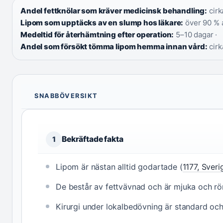
Andel fettknölar som kräver medicinsk behandling:
cirk
Lipom som upptäcks av en slump hos läkare:
över 90 % a
Medeltid för återhämtning efter operation:
5–10 dagar ·
Andel som försökt tömma lipom hemma innan vård:
cirk
SNABBÖVERSIKT
Bekräftade fakta
1
Lipom är nästan alltid godartade (
1177, Sveri
De består av fettvävnad och är mjuka och rör
Kirurgi under lokalbedövning är standard och