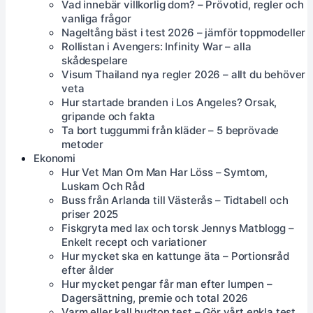
Vad innebär villkorlig dom? – Prövotid, regler och
vanliga frågor
Nageltång bäst i test 2026 – jämför toppmodeller
Rollistan i Avengers: Infinity War – alla
skådespelare
Visum Thailand nya regler 2026 – allt du behöver
veta
Hur startade branden i Los Angeles? Orsak,
gripande och fakta
Ta bort tuggummi från kläder – 5 beprövade
metoder
Ekonomi
Hur Vet Man Om Man Har Löss – Symtom,
Luskam Och Råd
Buss från Arlanda till Västerås – Tidtabell och
priser 2025
Fiskgryta med lax och torsk Jennys Matblogg –
Enkelt recept och variationer
Hur mycket ska en kattunge äta – Portionsråd
efter ålder
Hur mycket pengar får man efter lumpen –
Dagersättning, premie och total 2026
Varm eller kall hudton test – Gör vårt enkla test