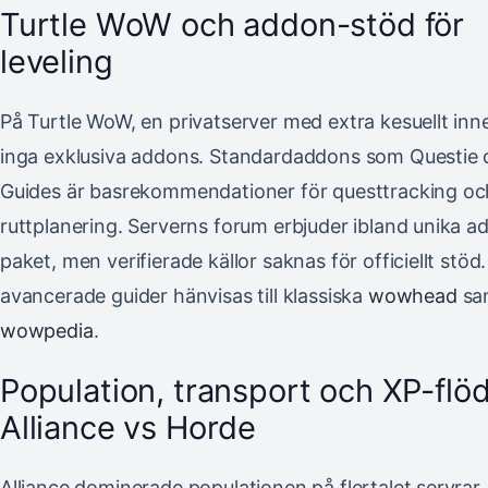
Turtle WoW och addon-stöd för
leveling
På Turtle WoW, en privatserver med extra kesuellt inne
inga exklusiva addons. Standardaddons som Questie
Guides är basrekommendationer för questtracking oc
ruttplanering. Serverns forum erbjuder ibland unika a
paket, men verifierade källor saknas för officiellt stöd
avancerade guider hänvisas till klassiska
wowhead
sa
wowpedia
.
Population, transport och XP-flö
Alliance vs Horde
Alliance dominerade populationen på flertalet servrar (