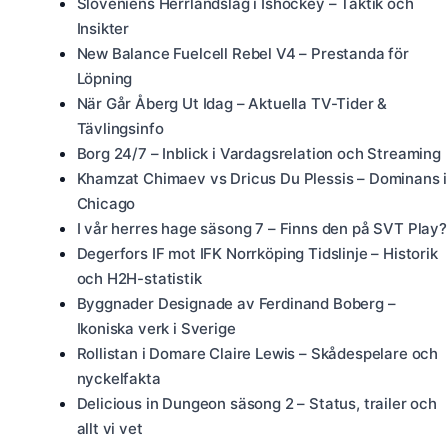
Sloveniens Herrlandslag i Ishockey – Taktik och
Insikter
New Balance Fuelcell Rebel V4 – Prestanda för
Löpning
När Går Åberg Ut Idag – Aktuella TV-Tider &
Tävlingsinfo
Borg 24/7 – Inblick i Vardagsrelation och Streaming
Khamzat Chimaev vs Dricus Du Plessis – Dominans i
Chicago
I vår herres hage säsong 7 – Finns den på SVT Play?
Degerfors IF mot IFK Norrköping Tidslinje – Historik
och H2H-statistik
Byggnader Designade av Ferdinand Boberg –
Ikoniska verk i Sverige
Rollistan i Domare Claire Lewis – Skådespelare och
nyckelfakta
Delicious in Dungeon säsong 2 – Status, trailer och
allt vi vet