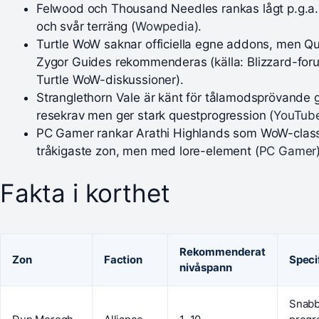
Felwood och Thousand Needles rankas lågt p.g.a
och svår terräng (
Wowpedia
).
Turtle WoW saknar officiella egne addons, men Qu
Zygor Guides rekommenderas (källa: Blizzard-for
Turtle WoW-diskussioner).
Stranglethorn Vale är känt för tålamodsprövande 
resekrav men ger stark questprogression (
YouTube
PC Gamer rankar Arathi Highlands som WoW-class
tråkigaste zon, men med lore-element (
PC Gamer
Fakta i korthet
Rekommenderat
Zon
Faction
Specif
nivåspann
Snab