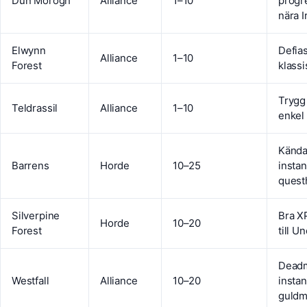
Dun Morogh
Alliance
1–10
progr
nära 
Elwynn
Defias
Alliance
1–10
Forest
klass
Trygg 
Teldrassil
Alliance
1–10
enkel
Känd
Barrens
Horde
10–25
instan
quest
Silverpine
Bra X
Horde
10–20
Forest
till U
Dead
Westfall
Alliance
10–20
insta
guldm