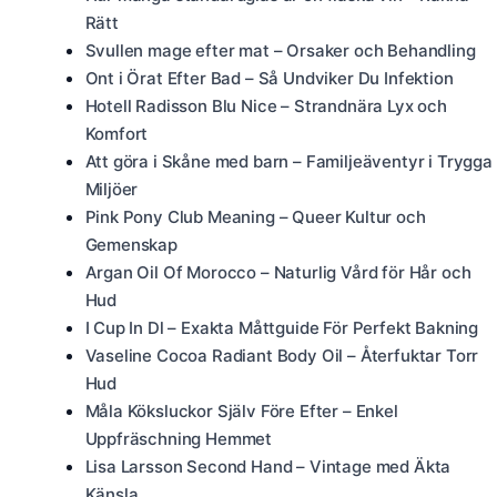
Rätt
Svullen mage efter mat – Orsaker och Behandling
Ont i Örat Efter Bad – Så Undviker Du Infektion
Hotell Radisson Blu Nice – Strandnära Lyx och
Komfort
Att göra i Skåne med barn – Familjeäventyr i Trygga
Miljöer
Pink Pony Club Meaning – Queer Kultur och
Gemenskap
Argan Oil Of Morocco – Naturlig Vård för Hår och
Hud
I Cup In Dl – Exakta Måttguide För Perfekt Bakning
Vaseline Cocoa Radiant Body Oil – Återfuktar Torr
Hud
Måla Köksluckor Själv Före Efter – Enkel
Uppfräschning Hemmet
Lisa Larsson Second Hand – Vintage med Äkta
Känsla