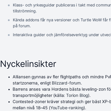
Klass- och yrkesguider publiceras i takt med commun
tillströmning.
Kända addons får nya versioner och Turtle WoW får fl
på forum.
Interaktiva guider och jämförelseverktyg under utveck
Nyckelinsikter
Alliansen gynnas av fler flightpaths och mindre PvP
startzonerna, enligt
Blizzard-forum
.
Barrens anses vara Hordens bästa leveling-zon fö
transportmöjligheter (källa:
Torion Blog
).
Contested-zoner kräver strategi och ger bäst XP-
mellan nivå 18–45 (
YouTube-ranking
).