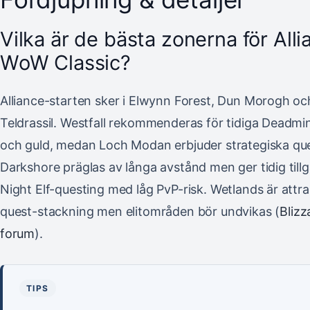
Vilka är de bästa zonerna för Alli
WoW Classic?
Alliance-starten sker i Elwynn Forest, Dun Morogh oc
Teldrassil. Westfall rekommenderas för tidiga Deadmi
och guld, medan Loch Modan erbjuder strategiska que
Darkshore präglas av långa avstånd men ger tidig tillgå
Night Elf-questing med låg PvP-risk. Wetlands är attra
quest-stackning men elitområden bör undvikas (
Blizz
forum
).
TIPS