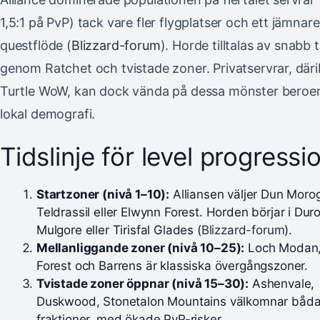
1,5:1 på PvP) tack vare fler flygplatser och ett jämnare
questflöde (
Blizzard-forum
). Horde tilltalas av snabb 
genom Ratchet och tvistade zoner. Privatservrar, där
Turtle WoW, kan dock vända på dessa mönster beroe
lokal demografi.
Tidslinje för level progressi
Startzoner (nivå 1–10):
Alliansen väljer Dun Moro
Teldrassil eller Elwynn Forest. Horden börjar i Duro
Mulgore eller Tirisfal Glades (
Blizzard-forum
).
Mellanliggande zoner (nivå 10–25):
Loch Modan, 
Forest och Barrens är klassiska övergångszoner.
Tvistade zoner öppnar (nivå 15–30):
Ashenvale,
Duskwood, Stonetalon Mountains välkomnar båd
fraktioner, med ökade PvP-risker.