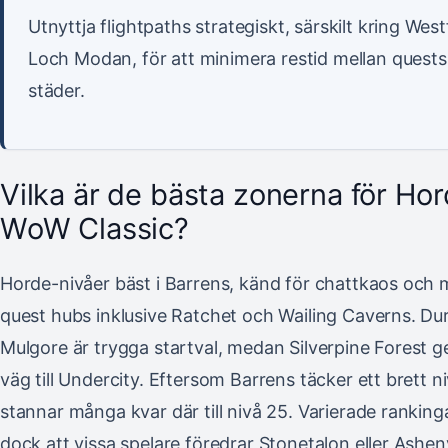
Utnyttja flightpaths strategiskt, särskilt kring West
Loch Modan, för att minimera restid mellan quest
städer.
Vilka är de bästa zonerna för Hor
WoW Classic?
Horde-nivåer bäst i Barrens, känd för chattkaos och
quest hubs inklusive Ratchet och Wailing Caverns. Du
Mulgore är trygga startval, medan Silverpine Forest 
väg till Undercity. Eftersom Barrens täcker ett brett 
stannar många kvar där till nivå 25. Varierade rankinga
dock att vissa spelare föredrar Stonetalon eller Ashen