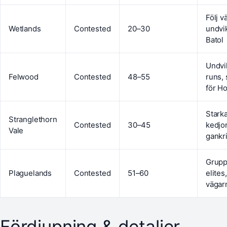
Följ v
Wetlands
Contested
20–30
undvi
Batol
Undvi
Felwood
Contested
48–55
runs, 
för H
Stark
Stranglethorn
Contested
30–45
kedjo
Vale
gankr
Grupp
Plaguelands
Contested
51–60
elites,
vägar
Fördjupning & detaljer