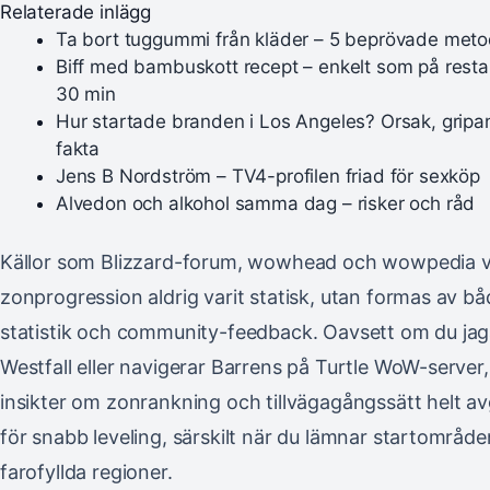
Relaterade inlägg
Ta bort tuggummi från kläder – 5 beprövade meto
Biff med bambuskott recept – enkelt som på rest
30 min
Hur startade branden i Los Angeles? Orsak, grip
fakta
Jens B Nordström – TV4-profilen friad för sexköp
Alvedon och alkohol samma dag – risker och råd
Källor som Blizzard-forum, wowhead och wowpedia vi
zonprogression aldrig varit statisk, utan formas av bå
statistik och community-feedback. Oavsett om du jaga
Westfall eller navigerar Barrens på Turtle WoW-server,
insikter om zonrankning och tillvägagångssätt helt a
för snabb leveling, särskilt när du lämnar startområd
farofyllda regioner.