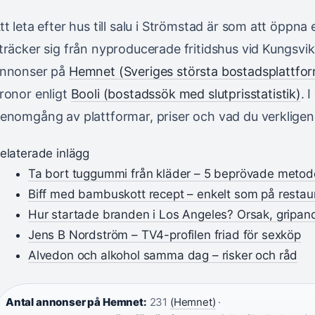
tt leta efter hus till salu i Strömstad är som att öpp
träcker sig från nyproducerade fritidshus vid Kungsvik ti
nnonser på
Hemnet (Sveriges största bostadsplattfo
ronor enligt
Booli (bostadssök med slutprisstatistik)
. 
enomgång av plattformar, priser och vad du verkligen
elaterade inlägg
Ta bort tuggummi från kläder – 5 beprövade metod
Biff med bambuskott recept – enkelt som på resta
Hur startade branden i Los Angeles? Orsak, gripan
Jens B Nordström – TV4-profilen friad för sexköp
Alvedon och alkohol samma dag – risker och råd
Antal annonser på Hemnet:
231
(Hemnet)
·