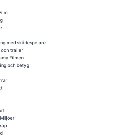
Film
ng
e
ning med skådespelare
 och trailer
eama Filmen
ming och betyg
rrar
tt
ort
Miljöer
kap
ud