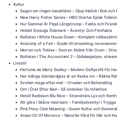
Kultur
Sagan om ringen karaktärer – Djup Inblick i Bok och 
New Harry Potter Series – HBO Startar Episk Tolkni
Hur Gammal Är Pippi Långstrump – Fakta och Firand
Hobbit Smaugs Ödemark – Äventyr Och Filmfakta
Rollistan i White House Down – Komplett rollbesätt
Anatomy of a Fall – Guide till streaming, recensioner
Morran och Tobias – Som en Skänk från Ovan – Str
Rollistan i The Accountant 2 – Skådespelare, strea
Livsstil
Parfums de Marly Sedley – Modern Doftprofil För He
Hur många standardglas är en flaska vin – Räkna Rä
Svullen mage efter mat – Orsaker och Behandling
Ont i Örat Efter Bad – Så Undviker Du Infektion
Hotell Radisson Blu Nice – Strandnära Lyx och Komf
Att göra i Skåne med barn – Familjeäventyr i Trygga 
Pink Pony Club Meaning – Queer Kultur och Gemens
Argan Oil Of Morocco – Naturlig Vård för Hår och H