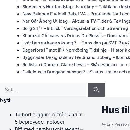
Sloveniens Herrlandslag i Ishockey – Taktik och Insi
New Balance Fuelcell Rebel V4 – Prestanda för Löpn
När Går Åberg Ut Idag – Aktuella TV-Tider & Tävling
Borg 24/7 – Inblick i Vardagsrelation och Streaming
Khamzat Chimaev vs Dricus Du Plessis – Dominans 
I vår herres hage säsong 7 – Finns den på SVT Play?
Degerfors IF mot IFK Norrköping Tidslinje – Historik 
Byggnader Designade av Ferdinand Boberg – Ikoniska
Rollistan i Domare Claire Lewis – Skådespelare och 
Delicious in Dungeon säsong 2 – Status, trailer och al
Sök
efter:
Nytt
Hus ti
Ta bort tuggummi från kläder –
5 beprövade metoder
Av Erik Persson 
Biff med bambuskott recept –