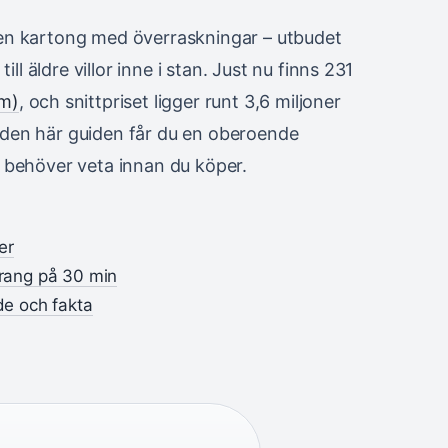
na en kartong med överraskningar – utbudet
ll äldre villor inne i stan. Just nu finns 231
rm)
, och snittpriset ligger runt 3,6 miljoner
I den här guiden får du en oberoende
 behöver veta innan du köper.
er
urang på 30 min
de och fakta