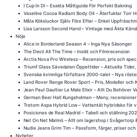
I Cup In Dl – Exakta Måttguide För Perfekt Bakning
Vaseline Cocoa Radiant Body Oil – Återfuktar Torr 
Måla Köksluckor Själv Före Efter – Enkel Uppfräsc
Lisa Larsson Second Hand – Vintage med Äkta Käns
Nöje
Alice in Borderland Season 4 – Inga Nya Säsonger
The Devil All The Time – Insikt och Filmrecension
Arctis Nova Pro Wireless – Recension, pris och speci
Triumf Glass Sävedalen Öppettider – Aktuella Tider
Svenska kvinnliga författare 2000-talet – Nya röste
Land Rover Range Rover Sport – Pris, Modeller och 
Jean Paul Gaultier Le Male Elixir – Allt Du Behöver V
German Beer Hall Kungsholmen – Meny, recensioner
Tretorn Aspa Hybrid Low – Vattentät hybridsko för v
Posiciones de Real Madrid – Tabell och ställning 2
Net On Net Malmö – Allt om lagershop i Svågertorp 
Nudie Jeans Grim Tim – Passform, färger, priser och
Nyheter