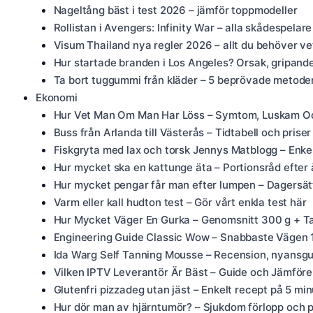
Nageltång bäst i test 2026 – jämför toppmodeller
Rollistan i Avengers: Infinity War – alla skådespelare
Visum Thailand nya regler 2026 – allt du behöver ve
Hur startade branden i Los Angeles? Orsak, gripand
Ta bort tuggummi från kläder – 5 beprövade metode
Ekonomi
Hur Vet Man Om Man Har Löss – Symtom, Luskam O
Buss från Arlanda till Västerås – Tidtabell och prise
Fiskgryta med lax och torsk Jennys Matblogg – Enkel
Hur mycket ska en kattunge äta – Portionsråd efter 
Hur mycket pengar får man efter lumpen – Dagersätt
Varm eller kall hudton test – Gör vårt enkla test här
Hur Mycket Väger En Gurka – Genomsnitt 300 g + Ta
Engineering Guide Classic Wow – Snabbaste Vägen
Ida Warg Self Tanning Mousse – Recension, nyansgui
Vilken IPTV Leverantör Är Bäst – Guide och Jämför
Glutenfri pizzadeg utan jäst – Enkelt recept på 5 min
Hur dör man av hjärntumör? – Sjukdom förlopp och pa