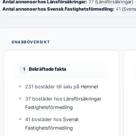
Antal annonser hos Länsförsäkringar:
37
(Länsförsäkringar)
·
Antal annonser hos Svensk Fastighetsförmedling:
41
(Svens
SNABBÖVERSIKT
Bekräftade fakta
1
231 bostäder till salu på
Hemnet
37 bostäder hos
Länsförsäkringar
Fastighetsförmedling
41 bostäder hos
Svensk
Fastighetsförmedling