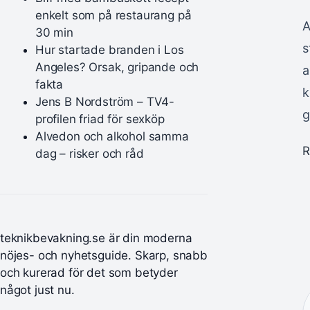
enkelt som på restaurang på
A
30 min
s
Hur startade branden i Los
Angeles? Orsak, gripande och
a
fakta
k
Jens B Nordström – TV4-
g
profilen friad för sexköp
Alvedon och alkohol samma
R
dag – risker och råd
teknikbevakning.se är din moderna
nöjes- och nyhetsguide. Skarp, snabb
och kurerad för det som betyder
något just nu.