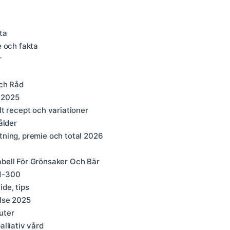
ta
e och fakta
r
ch Råd
r 2025
t recept och variationer
ålder
ning, premie och total 2026
bell För Grönsaker Och Bär
 1-300
de, tips
else 2025
uter
lliativ vård