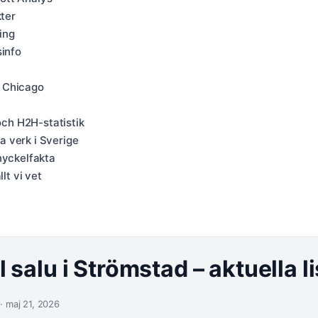
kter
ing
sinfo
i Chicago
och H2H-statistik
 verk i Sverige
nyckelfakta
lt vi vet
ll salu i Strömstad – aktuella l
· maj 21, 2026