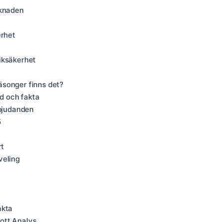
rknaden
erhet
iksäkerhet
äsonger finns det?
rd och fakta
rbjudanden
5
rt
veling
akta
ott Analys