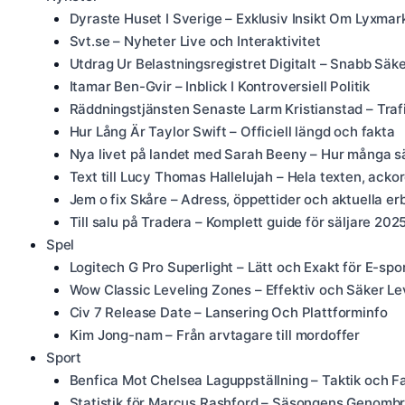
Dyraste Huset I Sverige – Exklusiv Insikt Om Lyxma
Svt.se – Nyheter Live och Interaktivitet
Utdrag Ur Belastningsregistret Digitalt – Snabb Säk
Itamar Ben-Gvir – Inblick I Kontroversiell Politik
Räddningstjänsten Senaste Larm Kristianstad – Traf
Hur Lång Är Taylor Swift – Officiell längd och fakta
Nya livet på landet med Sarah Beeny – Hur många s
Text till Lucy Thomas Hallelujah – Hela texten, acko
Jem o fix Skåre – Adress, öppettider och aktuella e
Till salu på Tradera – Komplett guide för säljare 202
Spel
Logitech G Pro Superlight – Lätt och Exakt för E-spo
Wow Classic Leveling Zones – Effektiv och Säker Le
Civ 7 Release Date – Lansering Och Plattforminfo
Kim Jong-nam – Från arvtagare till mordoffer
Sport
Benfica Mot Chelsea Laguppställning – Taktik och F
Statistik för Marcus Rashford – Säsongens Genombr