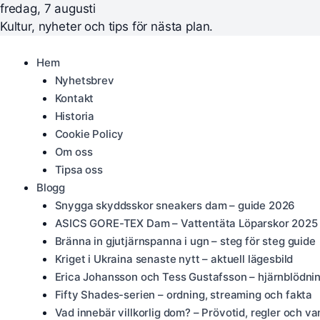
fredag, 7 augusti
Kultur, nyheter och tips för nästa plan.
Hem
Nyhetsbrev
Kontakt
Historia
Cookie Policy
Om oss
Tipsa oss
Blogg
Snygga skyddsskor sneakers dam – guide 2026
ASICS GORE-TEX Dam – Vattentäta Löparskor 2025
Bränna in gjutjärnspanna i ugn – steg för steg guide
Kriget i Ukraina senaste nytt – aktuell lägesbild
Erica Johansson och Tess Gustafsson – hjärnblödni
Fifty Shades-serien – ordning, streaming och fakta
Vad innebär villkorlig dom? – Prövotid, regler och va