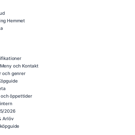
Hud
hning Hemmet
la
fikationer
, Meny och Kontakt
r och genrer
Köpguide
eta
 och öppettider
intern
025/2026
& Arlöv
 köpguide