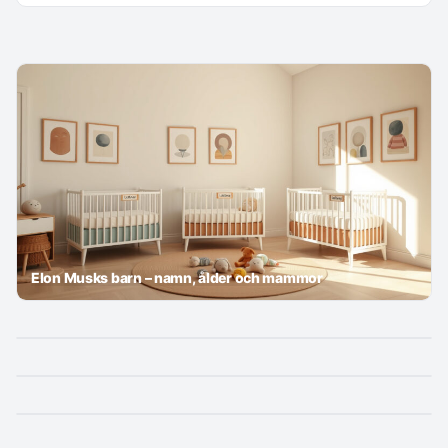
Elon Musks barn – namn, ålder och mammor
Hur gör man slime? 3 recept för fluffigt och säkert slime
Ögonlocksplastik efter 1 vecka: läkning, sårkontroll,
resultat
Ta bort fettknöl själv – risker du måste känna till
Korta frisyrer för tunt hår – 5 bästa klippningarna för
volym