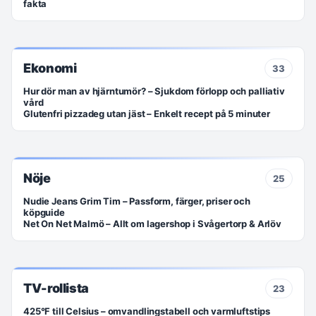
fakta
Ekonomi
33
Hur dör man av hjärntumör? – Sjukdom förlopp och palliativ
vård
Glutenfri pizzadeg utan jäst – Enkelt recept på 5 minuter
Nöje
25
Nudie Jeans Grim Tim – Passform, färger, priser och
köpguide
Net On Net Malmö – Allt om lagershop i Svågertorp & Arlöv
TV-rollista
23
425°F till Celsius – omvandlingstabell och varmluftstips