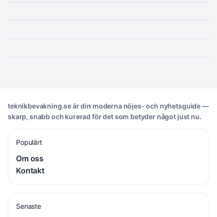
Sagan om Karl-Bertil Jonssons julafton – sändning,
handling och var du kan se den
Medlemmar i Smash Into Pieces – vem är vem
ICA rabatt Destination Gotland – 15 % på färjan
teknikbevakning.se är din moderna nöjes- och nyhetsguide —
skarp, snabb och kurerad för det som betyder något just nu.
Populärt
Om oss
Kontakt
Senaste