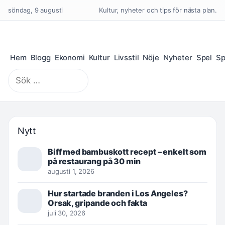
söndag, 9 augusti
Kultur, nyheter och tips för nästa plan.
Hem
Blogg
Ekonomi
Kultur
Livsstil
Nöje
Nyheter
Spel
Sp
Sök
efter:
Nytt
Biff med bambuskott recept – enkelt som
på restaurang på 30 min
augusti 1, 2026
Hur startade branden i Los Angeles?
Orsak, gripande och fakta
juli 30, 2026