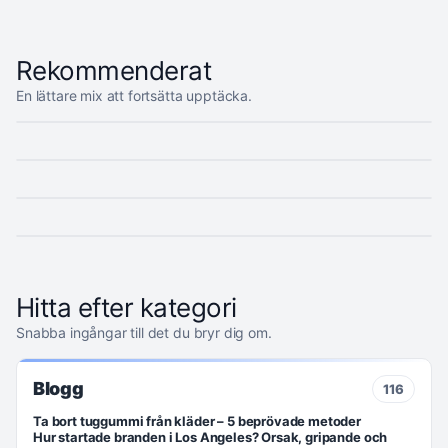
Rekommenderat
En lättare mix att fortsätta upptäcka.
Fifty Shades-serien – ordning, streaming och fakta
183 cm i fot – exakt omvandling och vanliga frågor
Snygga skyddsskor sneakers dam – guide 2026
Rollistan i Spider-Man: Across the Spider-Verse
Hitta efter kategori
Snabba ingångar till det du bryr dig om.
Blogg
116
Ta bort tuggummi från kläder – 5 beprövade metoder
Hur startade branden i Los Angeles? Orsak, gripande och