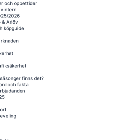
r och öppettider
 vintern
2025/2026
 & Arlöv
ch köpguide
marknaden
kerhet
afiksäkerhet
a
säsonger finns det?
kord och fakta
 erbjudanden
025
ort
Leveling