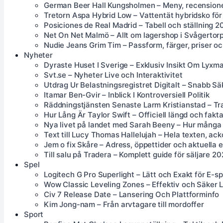
German Beer Hall Kungsholmen – Meny, recensione
Tretorn Aspa Hybrid Low – Vattentät hybridsko för
Posiciones de Real Madrid – Tabell och ställning 
Net On Net Malmö – Allt om lagershop i Svågertorp
Nudie Jeans Grim Tim – Passform, färger, priser o
Nyheter
Dyraste Huset I Sverige – Exklusiv Insikt Om Lyx
Svt.se – Nyheter Live och Interaktivitet
Utdrag Ur Belastningsregistret Digitalt – Snabb Sä
Itamar Ben-Gvir – Inblick I Kontroversiell Politik
Räddningstjänsten Senaste Larm Kristianstad – Tr
Hur Lång Är Taylor Swift – Officiell längd och fakt
Nya livet på landet med Sarah Beeny – Hur många 
Text till Lucy Thomas Hallelujah – Hela texten, ac
Jem o fix Skåre – Adress, öppettider och aktuella
Till salu på Tradera – Komplett guide för säljare 2
Spel
Logitech G Pro Superlight – Lätt och Exakt för E-sp
Wow Classic Leveling Zones – Effektiv och Säker 
Civ 7 Release Date – Lansering Och Plattforminfo
Kim Jong-nam – Från arvtagare till mordoffer
Sport