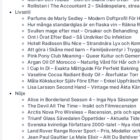
Rollistan i The Accountant 2 – Skådespelare, stre
Livsstil
Parfums de Marly Sedley – Modern Doftprofil För H
Hur många standardglas är en flaska vin – Räkna R
Svullen mage efter mat – Orsaker och Behandling
Ont i Örat Efter Bad – Så Undviker Du Infektion
Hotell Radisson Blu Nice – Strandnära Lyx och Kom
Att göra i Skåne med barn – Familjeäventyr i Trygg
Pink Pony Club Meaning – Queer Kultur och Geme
Argan Oil Of Morocco – Naturlig Vård för Hår och 
I Cup In Dl – Exakta Måttguide För Perfekt Bakning
Vaseline Cocoa Radiant Body Oil – Återfuktar Torr
Måla Köksluckor Själv Före Efter – Enkel Uppfräs
Lisa Larsson Second Hand – Vintage med Äkta Kän
Nöje
Alice in Borderland Season 4 – Inga Nya Säsonger
The Devil All The Time – Insikt och Filmrecension
Arctis Nova Pro Wireless – Recension, pris och spe
Triumf Glass Sävedalen Öppettider – Aktuella Tid
Svenska kvinnliga författare 2000-talet – Nya rös
Land Rover Range Rover Sport – Pris, Modeller oc
Jean Paul Gaultier Le Male Elixir – Allt Du Behöver