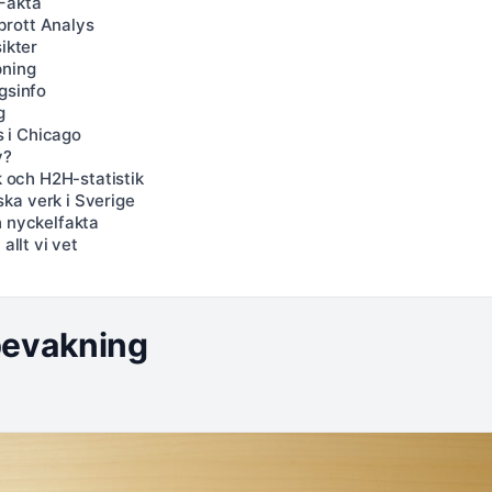
 Fakta
brott Analys
ikter
pning
gsinfo
g
 i Chicago
y?
k och H2H-statistik
ka verk i Sverige
h nyckelfakta
allt vi vet
bevakning