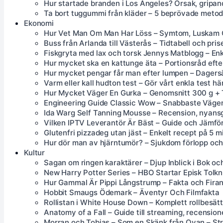
Hur startade branden i Los Angeles? Orsak, gripan
Ta bort tuggummi från kläder – 5 beprövade metod
Ekonomi
Hur Vet Man Om Man Har Löss – Symtom, Luskam
Buss från Arlanda till Västerås – Tidtabell och pri
Fiskgryta med lax och torsk Jennys Matblogg – Enk
Hur mycket ska en kattunge äta – Portionsråd efte
Hur mycket pengar får man efter lumpen – Dagersä
Varm eller kall hudton test – Gör vårt enkla test hä
Hur Mycket Väger En Gurka – Genomsnitt 300 g + 
Engineering Guide Classic Wow – Snabbaste Väge
Ida Warg Self Tanning Mousse – Recension, nyansg
Vilken IPTV Leverantör Är Bäst – Guide och Jämfö
Glutenfri pizzadeg utan jäst – Enkelt recept på 5 m
Hur dör man av hjärntumör? – Sjukdom förlopp och 
Kultur
Sagan om ringen karaktärer – Djup Inblick i Bok oc
New Harry Potter Series – HBO Startar Episk Tolkn
Hur Gammal Är Pippi Långstrump – Fakta och Fira
Hobbit Smaugs Ödemark – Äventyr Och Filmfakta
Rollistan i White House Down – Komplett rollbesä
Anatomy of a Fall – Guide till streaming, recensione
Morran och Tobias – Som en Skänk från Ovan – St