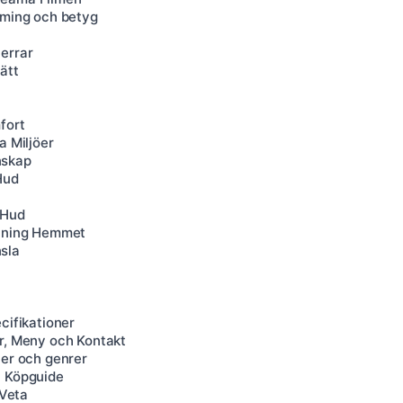
aming och betyg
errar
ätt
fort
a Miljöer
nskap
Hud
 Hud
chning Hemmet
sla
cifikationer
er, Meny och Kontakt
ter och genrer
h Köpguide
 Veta