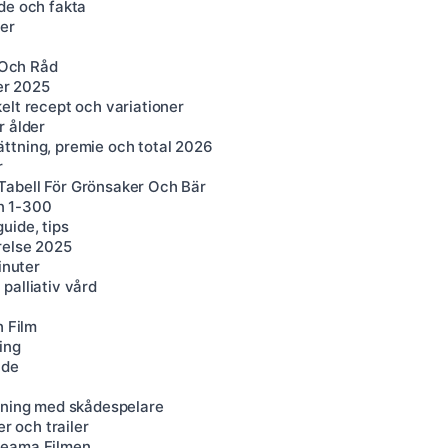
de och fakta
er
 Och Råd
ser 2025
elt recept och variationer
r ålder
ttning, premie och total 2026
r
Tabell För Grönsaker Och Bär
n 1-300
uide, tips
relse 2025
inuter
palliativ vård
h Film
ing
nde
ttning med skådespelare
r och trailer
reama Filmen