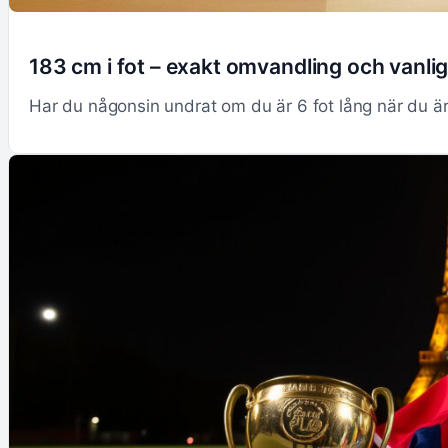
183 cm i fot – exakt omvandling och vanlig
Har du någonsin undrat om du är 6 fot lång när du ä