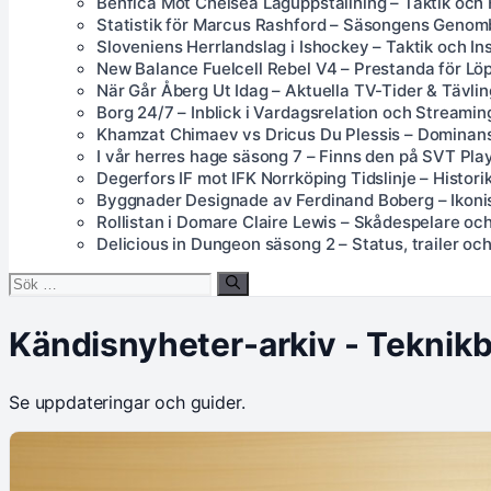
Benfica Mot Chelsea Laguppställning – Taktik och
Statistik för Marcus Rashford – Säsongens Genom
Sloveniens Herrlandslag i Ishockey – Taktik och Ins
New Balance Fuelcell Rebel V4 – Prestanda för Lö
När Går Åberg Ut Idag – Aktuella TV-Tider & Tävlin
Borg 24/7 – Inblick i Vardagsrelation och Streamin
Khamzat Chimaev vs Dricus Du Plessis – Dominans
I vår herres hage säsong 7 – Finns den på SVT Pla
Degerfors IF mot IFK Norrköping Tidslinje – Histori
Byggnader Designade av Ferdinand Boberg – Ikonis
Rollistan i Domare Claire Lewis – Skådespelare oc
Delicious in Dungeon säsong 2 – Status, trailer och 
Sök
efter:
Kändisnyheter-arkiv - Teknik
Se uppdateringar och guider.