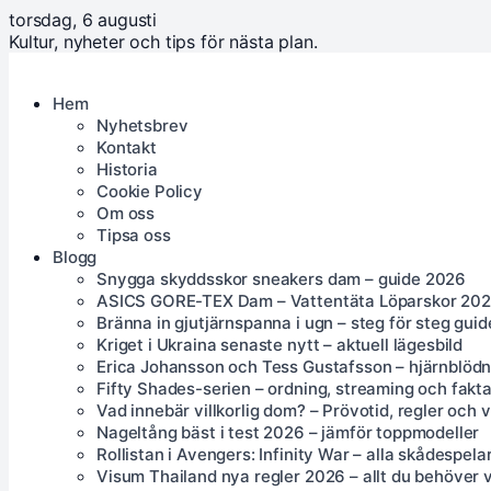
torsdag, 6 augusti
Kultur, nyheter och tips för nästa plan.
Hem
Nyhetsbrev
Kontakt
Historia
Cookie Policy
Om oss
Tipsa oss
Blogg
Snygga skyddsskor sneakers dam – guide 2026
ASICS GORE-TEX Dam – Vattentäta Löparskor 20
Bränna in gjutjärnspanna i ugn – steg för steg guid
Kriget i Ukraina senaste nytt – aktuell lägesbild
Erica Johansson och Tess Gustafsson – hjärnblödn
Fifty Shades-serien – ordning, streaming och fakt
Vad innebär villkorlig dom? – Prövotid, regler och 
Nageltång bäst i test 2026 – jämför toppmodeller
Rollistan i Avengers: Infinity War – alla skådespela
Visum Thailand nya regler 2026 – allt du behöver 