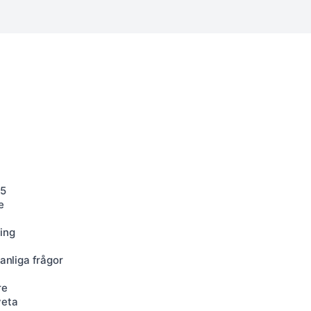
25
e
ing
a
vanliga frågor
re
veta