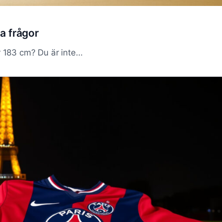
a frågor
r 183 cm? Du är inte…