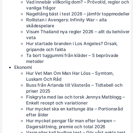
Vad innebär villkorlig dom? – Prövotid, regler och
vanliga frågor
Nageltång bäst i test 2026 – jämför toppmodeller
Rollistan i Avengers: Infinity War – alla
skådespelare
Visum Thailand nya regler 2026 – allt du behöver
veta
Hur startade branden i Los Angeles? Orsak,
gripande och fakta
Ta bort tuggummi från kläder – 5 beprövade
metoder
Ekonomi
Hur Vet Man Om Man Har Löss – Symtom,
Luskam Och Råd
Buss från Arlanda till Västerås – Tidtabell och
priser 2025
Fiskgryta med lax och torsk Jennys Matblogg –
Enkelt recept och variationer
Hur mycket ska en kattunge äta – Portionsråd
efter ålder
Hur mycket pengar får man efter lumpen –
Dagersättning, premie och total 2026
Varm eller kall hudton test – Gör vårt enkla test