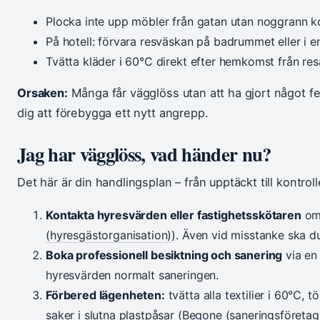
Plocka inte upp möbler från gatan utan noggrann ko
På hotell: förvara resväskan på badrummet eller i e
Tvätta kläder i 60°C direkt efter hemkomst från res
Orsaken:
Många får vägglöss utan att ha gjort något f
dig att förebygga ett nytt angrepp.
Jag har vägglöss, vad händer nu?
Det här är din handlingsplan – från upptäckt till kontrol
Kontakta hyresvärden eller fastighetsskötaren
ome
(hyresgästorganisation)
). Även vid misstanke ska d
Boka professionell besiktning och sanering
via en 
hyresvärden normalt saneringen.
Förbered lägenheten:
tvätta alla textilier i 60°C,
saker i slutna plastpåsar (Begone (saneringsföretag)