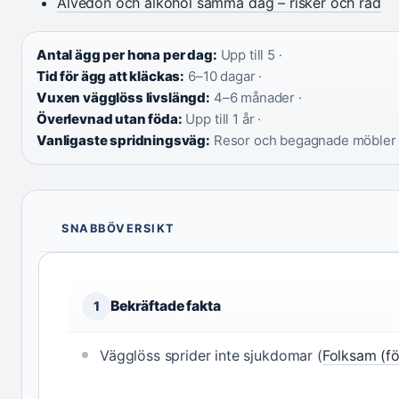
Alvedon och alkohol samma dag – risker och råd
Antal ägg per hona per dag:
Upp till 5 ·
Tid för ägg att kläckas:
6–10 dagar ·
Vuxen vägglöss livslängd:
4–6 månader ·
Överlevnad utan föda:
Upp till 1 år ·
Vanligaste spridningsväg:
Resor och begagnade möbler
SNABBÖVERSIKT
Bekräftade fakta
1
Vägglöss sprider inte sjukdomar (
Folksam (fö