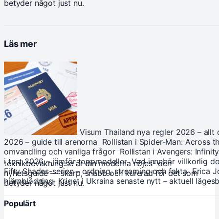
betyder något just nu.
Läs mer
Visum Thailand nya regler 2026 – allt
2026 – guide till arenorna
Rollistan i Spider-Man: Across t
omvandling och vanliga frågor
Rollistan i Avengers: Infini
i test 2026 – jämför toppmodeller
Vad innebär villkorlig d
teknikbevakning.se är din moderna nöjes- och
Fifty Shades-serien – ordning, streaming och fakta
Erica 
nyhetsguide — skarp, snabb och kurerad för det som
hjärnblödning
Kriget i Ukraina senaste nytt – aktuell lägesb
betyder något just nu.
Populärt