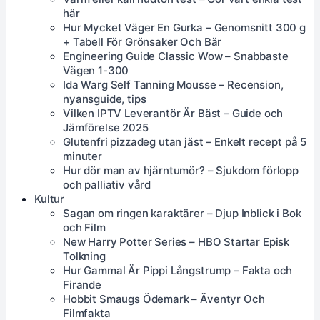
här
Hur Mycket Väger En Gurka – Genomsnitt 300 g
+ Tabell För Grönsaker Och Bär
Engineering Guide Classic Wow – Snabbaste
Vägen 1-300
Ida Warg Self Tanning Mousse – Recension,
nyansguide, tips
Vilken IPTV Leverantör Är Bäst – Guide och
Jämförelse 2025
Glutenfri pizzadeg utan jäst – Enkelt recept på 5
minuter
Hur dör man av hjärntumör? – Sjukdom förlopp
och palliativ vård
Kultur
Sagan om ringen karaktärer – Djup Inblick i Bok
och Film
New Harry Potter Series – HBO Startar Episk
Tolkning
Hur Gammal Är Pippi Långstrump – Fakta och
Firande
Hobbit Smaugs Ödemark – Äventyr Och
Filmfakta