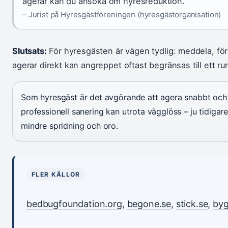
agerar kan du ansöka om hyresreduktion.”
– Jurist på Hyresgästföreningen (hyresgästorganisation)
Slutsats:
För hyresgästen är vägen tydlig: meddela, för
agerar direkt kan angreppet oftast begränsas till ett r
Som hyresgäst är det avgörande att agera snabbt och
professionell sanering kan utrota vägglöss – ju tidiga
mindre spridning och oro.
FLER KÄLLOR
bedbugfoundation.org
,
begone.se
,
stick.se
,
by