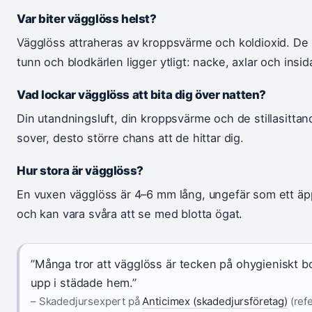
Var biter vägglöss helst?
Vägglöss attraheras av kroppsvärme och koldioxid. De b
tunn och blodkärlen ligger ytligt: nacke, axlar och insi
Vad lockar vägglöss att bita dig över natten?
Din utandningsluft, din kroppsvärme och de stillasitta
sover, desto större chans att de hittar dig.
Hur stora är vägglöss?
En vuxen vägglöss är 4–6 mm lång, ungefär som ett äpp
och kan vara svåra att se med blotta ögat.
”Många tror att vägglöss är tecken på ohygieniskt 
upp i städade hem.”
– Skadedjursexpert på
Anticimex (skadedjursföretag)
(refe