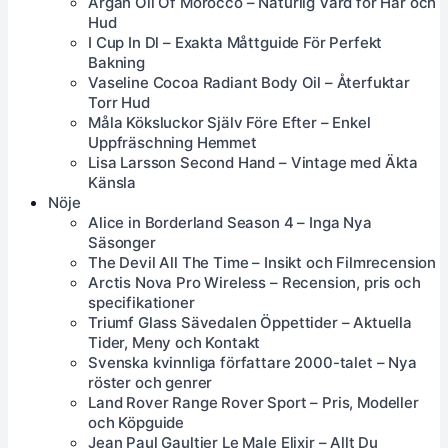
Argan Oil Of Morocco – Naturlig Vård för Hår och
Hud
I Cup In Dl – Exakta Måttguide För Perfekt
Bakning
Vaseline Cocoa Radiant Body Oil – Återfuktar
Torr Hud
Måla Köksluckor Själv Före Efter – Enkel
Uppfräschning Hemmet
Lisa Larsson Second Hand – Vintage med Äkta
Känsla
Nöje
Alice in Borderland Season 4 – Inga Nya
Säsonger
The Devil All The Time – Insikt och Filmrecension
Arctis Nova Pro Wireless – Recension, pris och
specifikationer
Triumf Glass Sävedalen Öppettider – Aktuella
Tider, Meny och Kontakt
Svenska kvinnliga författare 2000-talet – Nya
röster och genrer
Land Rover Range Rover Sport – Pris, Modeller
och Köpguide
Jean Paul Gaultier Le Male Elixir – Allt Du