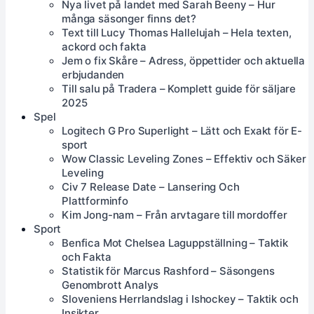
Nya livet på landet med Sarah Beeny – Hur
många säsonger finns det?
Text till Lucy Thomas Hallelujah – Hela texten,
ackord och fakta
Jem o fix Skåre – Adress, öppettider och aktuella
erbjudanden
Till salu på Tradera – Komplett guide för säljare
2025
Spel
Logitech G Pro Superlight – Lätt och Exakt för E-
sport
Wow Classic Leveling Zones – Effektiv och Säker
Leveling
Civ 7 Release Date – Lansering Och
Plattforminfo
Kim Jong-nam – Från arvtagare till mordoffer
Sport
Benfica Mot Chelsea Laguppställning – Taktik
och Fakta
Statistik för Marcus Rashford – Säsongens
Genombrott Analys
Sloveniens Herrlandslag i Ishockey – Taktik och
Insikter