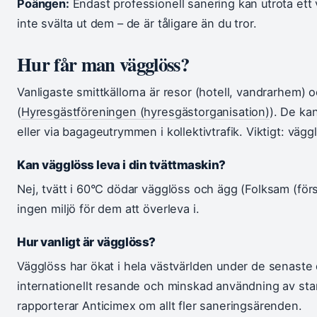
Poängen:
Endast professionell sanering kan utrota ett
inte svälta ut dem – de är tåligare än du tror.
Hur får man vägglöss?
Vanligaste smittkällorna är resor (hotell, vandrarhem
(
Hyresgästföreningen (hyresgästorganisation)
). De ka
eller via bagageutrymmen i kollektivtrafik. Viktigt: vägg
Kan vägglöss leva i din tvättmaskin?
Nej, tvätt i 60°C dödar vägglöss och ägg (Folksam (för
ingen miljö för dem att överleva i.
Hur vanligt är vägglöss?
Vägglöss har ökat i hela västvärlden under de senaste
internationellt resande och minskad användning av st
rapporterar Anticimex om allt fler saneringsärenden.