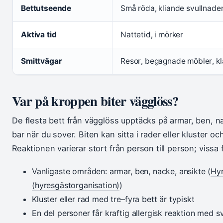
Bettutseende
Små röda, kliande svullnader, 
Aktiva tid
Nattetid, i mörker
Smittvägar
Resor, begagnade möbler, kl
Var på kroppen biter vägglöss?
De flesta bett från vägglöss upptäcks på armar, ben, n
bar när du sover. Biten kan sitta i rader eller kluster oc
Reaktionen varierar stort från person till person; vissa 
Vanligaste områden: armar, ben, nacke, ansikte (
Hyr
(hyresgästorganisation)
)
Kluster eller rad med tre–fyra bett är typiskt
En del personer får kraftig allergisk reaktion med s