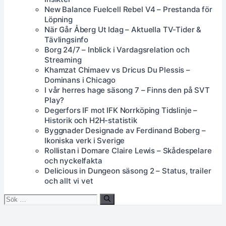
New Balance Fuelcell Rebel V4 – Prestanda för
Löpning
När Går Åberg Ut Idag – Aktuella TV-Tider &
Tävlingsinfo
Borg 24/7 – Inblick i Vardagsrelation och
Streaming
Khamzat Chimaev vs Dricus Du Plessis –
Dominans i Chicago
I vår herres hage säsong 7 – Finns den på SVT
Play?
Degerfors IF mot IFK Norrköping Tidslinje –
Historik och H2H-statistik
Byggnader Designade av Ferdinand Boberg –
Ikoniska verk i Sverige
Rollistan i Domare Claire Lewis – Skådespelare
och nyckelfakta
Delicious in Dungeon säsong 2 – Status, trailer
och allt vi vet
Sök
efter: