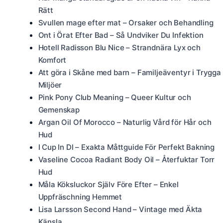
Rätt
Svullen mage efter mat – Orsaker och Behandling
Ont i Örat Efter Bad – Så Undviker Du Infektion
Hotell Radisson Blu Nice – Strandnära Lyx och
Komfort
Att göra i Skåne med barn – Familjeäventyr i Trygga
Miljöer
Pink Pony Club Meaning – Queer Kultur och
Gemenskap
Argan Oil Of Morocco – Naturlig Vård för Hår och
Hud
I Cup In Dl – Exakta Måttguide För Perfekt Bakning
Vaseline Cocoa Radiant Body Oil – Återfuktar Torr
Hud
Måla Köksluckor Själv Före Efter – Enkel
Uppfräschning Hemmet
Lisa Larsson Second Hand – Vintage med Äkta
Känsla