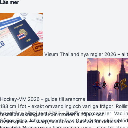
Läs mer
Visum Thailand nya regler 2026 – all
Hockey-VM 2026 – guide till arenorna
183 cm i fot – exakt omvandling och vanliga frågor
Rolli
Nageltång bäst i test 2026 – jämför toppmodeller
Vad in
teknikbevakning.se är din moderna nöjes- och
frågor
Erica Johansson och Tess Gustafsson – hjärnblö
nyhetsguide — skarp, snabb och kurerad för det som
lägesbild
Bränna in gjutjärnspanna i ugn – steg för steg