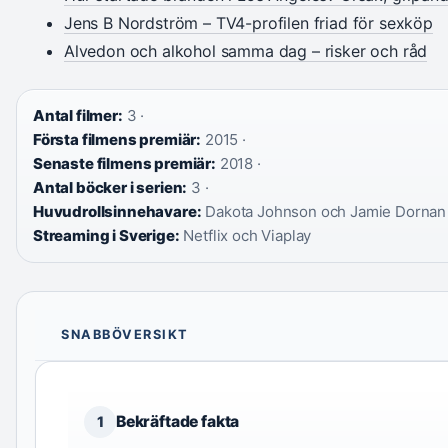
Jens B Nordström – TV4-profilen friad för sexköp
Alvedon och alkohol samma dag – risker och råd
Antal filmer:
3 ·
Första filmens premiär:
2015 ·
Senaste filmens premiär:
2018 ·
Antal böcker i serien:
3 ·
Huvudrollsinnehavare:
Dakota Johnson och Jamie Dornan 
Streaming i Sverige:
Netflix och Viaplay
SNABBÖVERSIKT
Bekräftade fakta
1