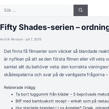
Sök
efter:
Fifty Shades-serien – ordnin
Av Erik Persson · juli 7, 2026
Det finns få filmserier som väcker så blandade reak
är nyfiken på att se den första filmen eller vill veta v
samlat allt du behöver veta: den korrekta visningso
skådespelarna och svar på de vanligaste frågorna – a
Relaterade inlägg
Ta bort tuggummi från kläder – 5 beprövade metod
Biff med bambuskott recept – enkelt som på resta
Hur startade branden i Los Angeles? Orsak, gripan