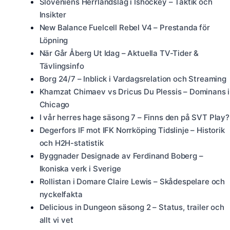
Sloveniens Herrlandslag i Ishockey – Taktik och
Insikter
New Balance Fuelcell Rebel V4 – Prestanda för
Löpning
När Går Åberg Ut Idag – Aktuella TV-Tider &
Tävlingsinfo
Borg 24/7 – Inblick i Vardagsrelation och Streaming
Khamzat Chimaev vs Dricus Du Plessis – Dominans i
Chicago
I vår herres hage säsong 7 – Finns den på SVT Play?
Degerfors IF mot IFK Norrköping Tidslinje – Historik
och H2H-statistik
Byggnader Designade av Ferdinand Boberg –
Ikoniska verk i Sverige
Rollistan i Domare Claire Lewis – Skådespelare och
nyckelfakta
Delicious in Dungeon säsong 2 – Status, trailer och
allt vi vet