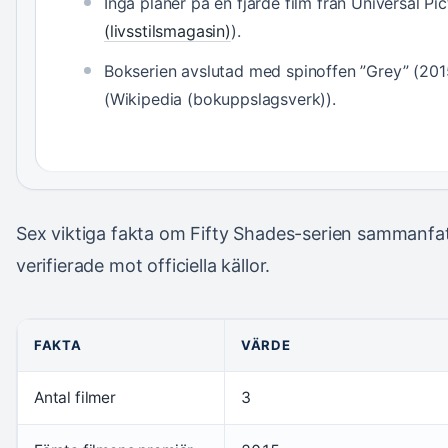
Inga planer på en fjärde film från Universal Pic
(livsstilsmagasin)
).
Bokserien avslutad med spinoffen ”Grey” (20
(Wikipedia (bokuppslagsverk)).
Sex viktiga fakta om Fifty Shades-serien sammanfatt
verifierade mot officiella källor.
FAKTA
VÄRDE
Antal filmer
3