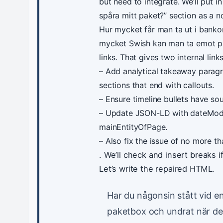
but need to integrate. We’ll put i
spåra mitt paket?” section as a n
Hur mycket får man ta ut i bank
mycket Swish kan man ta emot p
links. That gives two internal links
– Add analytical takeaway parag
sections that end with callouts.
– Ensure timeline bullets have sou
– Update JSON-LD with dateModi
mainEntityOfPage.
– Also fix the issue of no more t
. We’ll check and insert breaks 
Let’s write the repaired HTML.
Har du någonsin stått vid e
paketbox och undrat när det