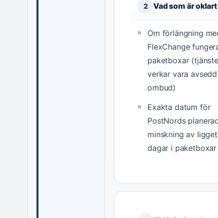
Vad som är oklart
2
Om förlängning me
FlexChange fungera
paketboxar (tjänst
verkar vara avsedd
ombud)
Exakta datum för
PostNords planera
minskning av liggeti
dagar i paketboxar