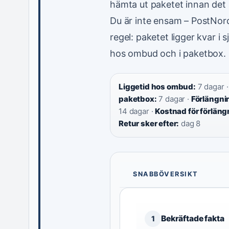
hämta ut paketet innan det å
Du är inte ensam – PostNord
regel: paketet ligger kvar i 
hos ombud och i paketbox.
Liggetid hos ombud:
7 dagar 
paketbox:
7 dagar ·
Förlängning
14 dagar ·
Kostnad för förläng
Retur sker efter:
dag 8
SNABBÖVERSIKT
Bekräftade fakta
1