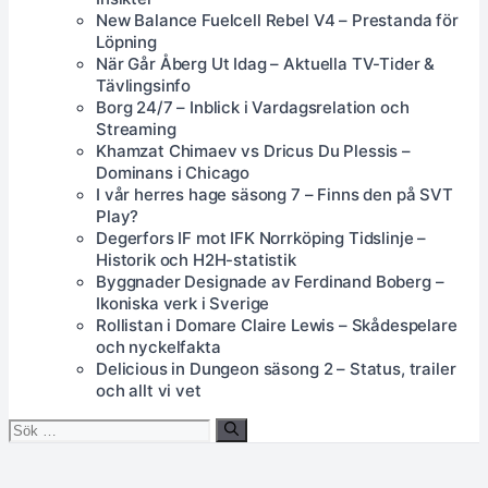
New Balance Fuelcell Rebel V4 – Prestanda för
Löpning
När Går Åberg Ut Idag – Aktuella TV-Tider &
Tävlingsinfo
Borg 24/7 – Inblick i Vardagsrelation och
Streaming
Khamzat Chimaev vs Dricus Du Plessis –
Dominans i Chicago
I vår herres hage säsong 7 – Finns den på SVT
Play?
Degerfors IF mot IFK Norrköping Tidslinje –
Historik och H2H-statistik
Byggnader Designade av Ferdinand Boberg –
Ikoniska verk i Sverige
Rollistan i Domare Claire Lewis – Skådespelare
och nyckelfakta
Delicious in Dungeon säsong 2 – Status, trailer
och allt vi vet
Sök
efter: