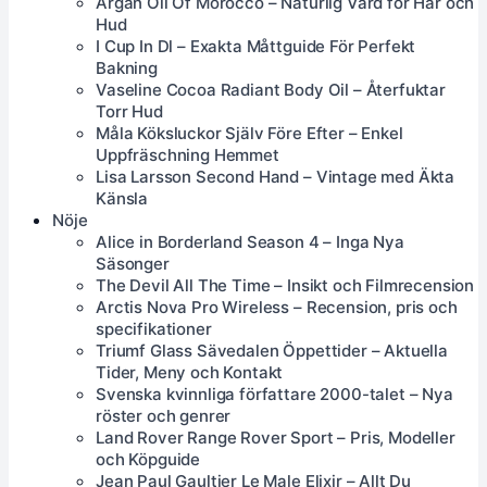
Argan Oil Of Morocco – Naturlig Vård för Hår och
Hud
I Cup In Dl – Exakta Måttguide För Perfekt
Bakning
Vaseline Cocoa Radiant Body Oil – Återfuktar
Torr Hud
Måla Köksluckor Själv Före Efter – Enkel
Uppfräschning Hemmet
Lisa Larsson Second Hand – Vintage med Äkta
Känsla
Nöje
Alice in Borderland Season 4 – Inga Nya
Säsonger
The Devil All The Time – Insikt och Filmrecension
Arctis Nova Pro Wireless – Recension, pris och
specifikationer
Triumf Glass Sävedalen Öppettider – Aktuella
Tider, Meny och Kontakt
Svenska kvinnliga författare 2000-talet – Nya
röster och genrer
Land Rover Range Rover Sport – Pris, Modeller
och Köpguide
Jean Paul Gaultier Le Male Elixir – Allt Du