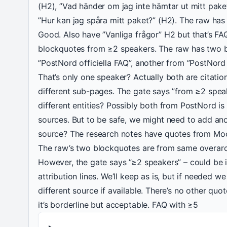
(H2), ”Vad händer om jag inte hämtar ut mitt pak
”Hur kan jag spåra mitt paket?” (H2). The raw has
Good. Also have ”Vanliga frågor” H2 but that’s FA
blockquotes from ≥2 speakers. The raw has two 
”PostNord officiella FAQ”, another from ”PostNord
That’s only one speaker? Actually both are citati
different sub-pages. The gate says ”from ≥2 spea
different entities? Possibly both from PostNord is f
sources. But to be safe, we might need to add ano
source? The research notes have quotes from Moor
The raw’s two blockquotes are from same overarc
However, the gate says ”≥2 speakers” – could be i
attribution lines. We’ll keep as is, but if needed 
different source if available. There’s no other quote
it’s borderline but acceptable. FAQ with ≥5