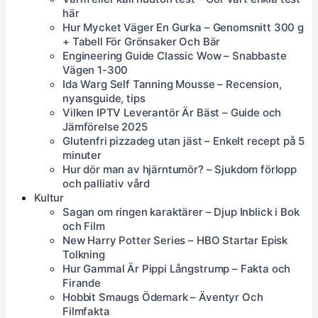
här
Hur Mycket Väger En Gurka – Genomsnitt 300 g
+ Tabell För Grönsaker Och Bär
Engineering Guide Classic Wow – Snabbaste
Vägen 1-300
Ida Warg Self Tanning Mousse – Recension,
nyansguide, tips
Vilken IPTV Leverantör Är Bäst – Guide och
Jämförelse 2025
Glutenfri pizzadeg utan jäst – Enkelt recept på 5
minuter
Hur dör man av hjärntumör? – Sjukdom förlopp
och palliativ vård
Kultur
Sagan om ringen karaktärer – Djup Inblick i Bok
och Film
New Harry Potter Series – HBO Startar Episk
Tolkning
Hur Gammal Är Pippi Långstrump – Fakta och
Firande
Hobbit Smaugs Ödemark – Äventyr Och
Filmfakta