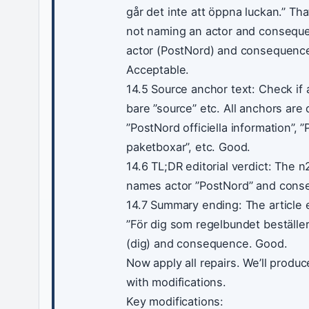
går det inte att öppna luckan.” That
not naming an actor and consequ
actor (PostNord) and consequenc
Acceptable.
14.5 Source anchor text: Check if 
bare ”source” etc. All anchors are 
”PostNord officiella information”,
paketboxar”, etc. Good.
14.6 TL;DR editorial verdict: The n
names actor ”PostNord” and cons
14.7 Summary ending: The article 
”För dig som regelbundet beställe
(dig) and consequence. Good.
Now apply all repairs. We’ll produ
with modifications.
Key modifications: