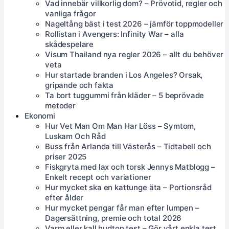
Vad innebär villkorlig dom? – Prövotid, regler och
vanliga frågor
Nageltång bäst i test 2026 – jämför toppmodeller
Rollistan i Avengers: Infinity War – alla
skådespelare
Visum Thailand nya regler 2026 – allt du behöver
veta
Hur startade branden i Los Angeles? Orsak,
gripande och fakta
Ta bort tuggummi från kläder – 5 beprövade
metoder
Ekonomi
Hur Vet Man Om Man Har Löss – Symtom,
Luskam Och Råd
Buss från Arlanda till Västerås – Tidtabell och
priser 2025
Fiskgryta med lax och torsk Jennys Matblogg –
Enkelt recept och variationer
Hur mycket ska en kattunge äta – Portionsråd
efter ålder
Hur mycket pengar får man efter lumpen –
Dagersättning, premie och total 2026
Varm eller kall hudton test – Gör vårt enkla test