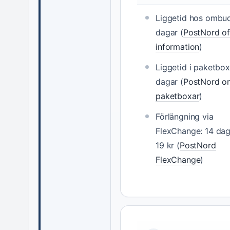
Liggetid hos ombud
dagar (
PostNord off
information
)
Liggetid i paketbox
dagar (
PostNord o
paketboxar
)
Förlängning via
FlexChange: 14 dag
19 kr (
PostNord
FlexChange
)