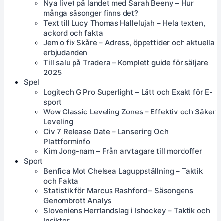
Nya livet på landet med Sarah Beeny – Hur
många säsonger finns det?
Text till Lucy Thomas Hallelujah – Hela texten,
ackord och fakta
Jem o fix Skåre – Adress, öppettider och aktuella
erbjudanden
Till salu på Tradera – Komplett guide för säljare
2025
Spel
Logitech G Pro Superlight – Lätt och Exakt för E-
sport
Wow Classic Leveling Zones – Effektiv och Säker
Leveling
Civ 7 Release Date – Lansering Och
Plattforminfo
Kim Jong-nam – Från arvtagare till mordoffer
Sport
Benfica Mot Chelsea Laguppställning – Taktik
och Fakta
Statistik för Marcus Rashford – Säsongens
Genombrott Analys
Sloveniens Herrlandslag i Ishockey – Taktik och
Insikter