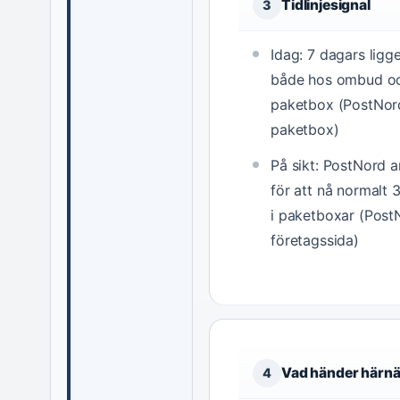
Tidlinjesignal
3
Idag: 7 dagars ligge
både hos ombud oc
paketbox (PostNor
paketbox)
På sikt: PostNord a
för att nå normalt 
i paketboxar (Post
företagssida)
Vad händer härnä
4