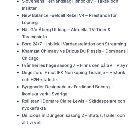
Sloveniens Herrlandslag i Ishockey – Taktik och
Insikter
New Balance Fuelcell Rebel V4 – Prestanda för
Löpning
När Går Åberg Ut Idag – Aktuella TV-Tider &
Tävlingsinfo
Borg 24/7 – Inblick i Vardagsrelation och Streaming
Khamzat Chimaev vs Dricus Du Plessis – Dominans i
Chicago
I vår herres hage säsong 7 – Finns den på SVT Play?
Degerfors IF mot IFK Norrköping Tidslinje – Historik
och H2H-statistik
Byggnader Designade av Ferdinand Boberg –
Ikoniska verk i Sverige
Rollistan i Domare Claire Lewis – Skådespelare och
nyckelfakta
Delicious in Dungeon säsong 2 – Status, trailer och
allt vi vet