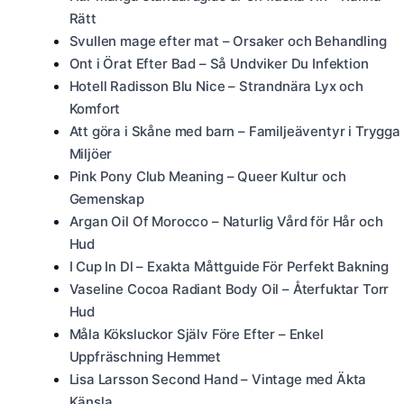
Rätt
Svullen mage efter mat – Orsaker och Behandling
Ont i Örat Efter Bad – Så Undviker Du Infektion
Hotell Radisson Blu Nice – Strandnära Lyx och
Komfort
Att göra i Skåne med barn – Familjeäventyr i Trygga
Miljöer
Pink Pony Club Meaning – Queer Kultur och
Gemenskap
Argan Oil Of Morocco – Naturlig Vård för Hår och
Hud
I Cup In Dl – Exakta Måttguide För Perfekt Bakning
Vaseline Cocoa Radiant Body Oil – Återfuktar Torr
Hud
Måla Köksluckor Själv Före Efter – Enkel
Uppfräschning Hemmet
Lisa Larsson Second Hand – Vintage med Äkta
Känsla