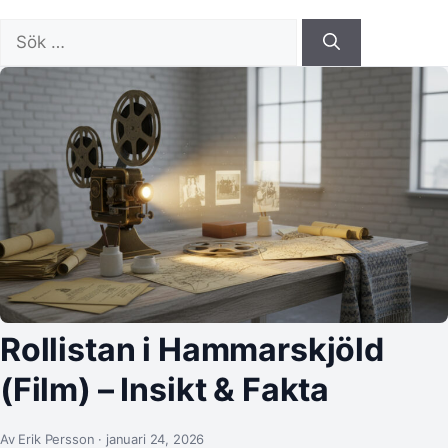
Sök
efter:
Rollistan i Hammarskjöld
(Film) – Insikt & Fakta
Av Erik Persson · januari 24, 2026