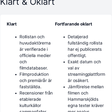
Klart & Oklart
Klart
Fortfarande oklart
Rollistan och
Detaljerad
huvudaktörerna
fullständig rollista
är verifierade i
har ej publicerats
officiella medier
offentligt.
och
Exakt datum och
filmdatabaser.
val av
Filmproduktion
streamingplattform
och premiärår är
är osäkert.
fastställda.
Jämförelse mellan
Recensioner från
filmen och
etablerade
Hammarskjölds
kulturkällor
egna texter kräver
sammanfaller
mer analys.