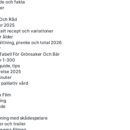
de och fakta
er
 Och Råd
ser 2025
elt recept och variationer
r ålder
ttning, premie och total 2026
r
Tabell För Grönsaker Och Bär
n 1-300
uide, tips
relse 2025
inuter
palliativ vård
h Film
ing
nde
ttning med skådespelare
r och trailer
reama Filmen