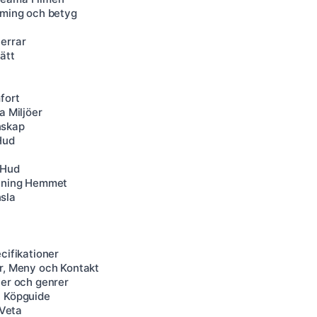
aming och betyg
errar
ätt
fort
a Miljöer
nskap
Hud
 Hud
chning Hemmet
sla
cifikationer
er, Meny och Kontakt
ter och genrer
h Köpguide
 Veta