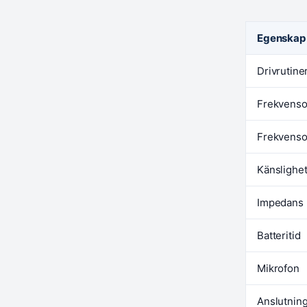
Egenskap
Drivrutine
Frekvenso
Frekvenso
Känslighe
Impedans
Batteritid
Mikrofon
Anslutnin