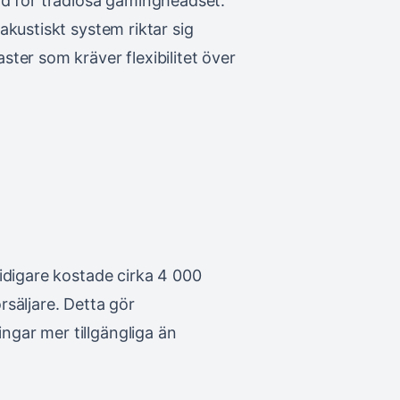
rd för trådlösa gamingheadset.
akustiskt system riktar sig
ter som kräver flexibilitet över
idigare kostade cirka 4 000
säljare. Detta gör
gar mer tillgängliga än