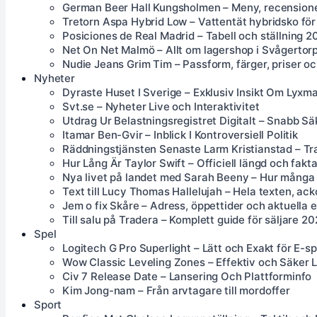
German Beer Hall Kungsholmen – Meny, recensione
Tretorn Aspa Hybrid Low – Vattentät hybridsko för
Posiciones de Real Madrid – Tabell och ställning 
Net On Net Malmö – Allt om lagershop i Svågertorp
Nudie Jeans Grim Tim – Passform, färger, priser o
Nyheter
Dyraste Huset I Sverige – Exklusiv Insikt Om Lyx
Svt.se – Nyheter Live och Interaktivitet
Utdrag Ur Belastningsregistret Digitalt – Snabb Sä
Itamar Ben-Gvir – Inblick I Kontroversiell Politik
Räddningstjänsten Senaste Larm Kristianstad – Tr
Hur Lång Är Taylor Swift – Officiell längd och fakt
Nya livet på landet med Sarah Beeny – Hur många 
Text till Lucy Thomas Hallelujah – Hela texten, ac
Jem o fix Skåre – Adress, öppettider och aktuella
Till salu på Tradera – Komplett guide för säljare 2
Spel
Logitech G Pro Superlight – Lätt och Exakt för E-sp
Wow Classic Leveling Zones – Effektiv och Säker 
Civ 7 Release Date – Lansering Och Plattforminfo
Kim Jong-nam – Från arvtagare till mordoffer
Sport