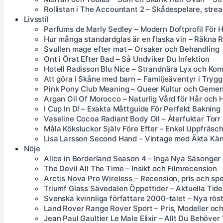
Rollistan i The Accountant 2 – Skådespelare, stre
Livsstil
Parfums de Marly Sedley – Modern Doftprofil För H
Hur många standardglas är en flaska vin – Räkna R
Svullen mage efter mat – Orsaker och Behandling
Ont i Örat Efter Bad – Så Undviker Du Infektion
Hotell Radisson Blu Nice – Strandnära Lyx och Kom
Att göra i Skåne med barn – Familjeäventyr i Trygg
Pink Pony Club Meaning – Queer Kultur och Geme
Argan Oil Of Morocco – Naturlig Vård för Hår och 
I Cup In Dl – Exakta Måttguide För Perfekt Bakning
Vaseline Cocoa Radiant Body Oil – Återfuktar Torr
Måla Köksluckor Själv Före Efter – Enkel Uppfräs
Lisa Larsson Second Hand – Vintage med Äkta Kän
Nöje
Alice in Borderland Season 4 – Inga Nya Säsonger
The Devil All The Time – Insikt och Filmrecension
Arctis Nova Pro Wireless – Recension, pris och spe
Triumf Glass Sävedalen Öppettider – Aktuella Tid
Svenska kvinnliga författare 2000-talet – Nya rös
Land Rover Range Rover Sport – Pris, Modeller oc
Jean Paul Gaultier Le Male Elixir – Allt Du Behöver