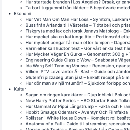
Hur startade branden i Los Angeles? Orsak, gripan
Ta bort tuggummi från kläder – 5 beprövade metod
Ekonomi
Hur Vet Man Om Man Har Löss – Symtom, Luskam
Buss från Arlanda till Västerås – Tidtabell och pri
Fiskgryta med lax och torsk Jennys Matblogg – Enk
Hur mycket ska en kattunge äta – Portionsråd efte
Hur mycket pengar får man efter lumpen – Dagersä
Varm eller kall hudton test – Gör vårt enkla test hä
Hur Mycket Väger En Gurka – Genomsnitt 300 g + 
Engineering Guide Classic Wow – Snabbaste Väge
Ida Warg Self Tanning Mousse – Recension, nyansg
Vilken IPTV Leverantör Är Bäst – Guide och Jämfö
Glutenfri pizzadeg utan jäst – Enkelt recept på 5 m
Hur dör man av hjärntumör? – Sjukdom förlopp och 
Kultur
Sagan om ringen karaktärer – Djup Inblick i Bok oc
New Harry Potter Series – HBO Startar Episk Tolkn
Hur Gammal Är Pippi Långstrump – Fakta och Fira
Hobbit Smaugs Ödemark – Äventyr Och Filmfakta
Rollistan i White House Down – Komplett rollbesä
Anatomy of a Fall – Guide till streaming, recensione
Morran och Tobias – Som en Skänk från Ovan – St