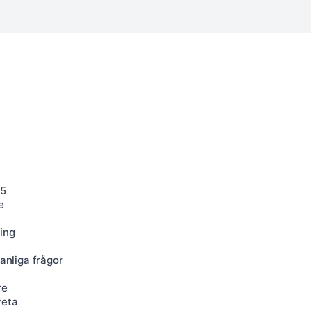
25
e
ing
a
vanliga frågor
re
veta