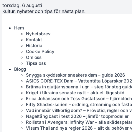
torsdag, 6 augusti
Kultur, nyheter och tips för nästa plan.
Hem
Nyhetsbrev
Kontakt
Historia
Cookie Policy
Om oss
Tipsa oss
Blogg
Snygga skyddsskor sneakers dam – guide 2026
ASICS GORE-TEX Dam – Vattentäta Löparskor 20
Bränna in gjutjärnspanna i ugn – steg för steg guid
Kriget i Ukraina senaste nytt – aktuell lägesbild
Erica Johansson och Tess Gustafsson – hjärnblödn
Fifty Shades-serien – ordning, streaming och fakt
Vad innebär villkorlig dom? – Prövotid, regler och 
Nageltång bäst i test 2026 – jämför toppmodeller
Rollistan i Avengers: Infinity War – alla skådespela
Visum Thailand nya regler 2026 – allt du behöver 