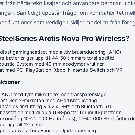
r från både tekniksajter och användare betonar ljudkv
ningen. Samtidigt uppstår frågor om kompatibilitet mell
pecifikationer som verkligen skiljer modellen från före
SteelSeries Arctis Nova Pro Wireless?
dlöst gamingheadset med aktiv brusreducering (ANC)
a batterier ger upp till 44–50 timmars total speltid
coustic System med 40 mm neodymdrivrutiner
tet med PC, PlayStation, Xbox, Nintendo Switch och VR
ktioner
 ANC med fyra mikrofoner och transparensläge
ast Gen 2-mikrofon med AI-brusreducering
 trådlös anslutning via 2,4 GHz och Bluetooth 5.0
asstation med dubbla USB-portar för multi-plattform
nsomfång 10–22 000 Hz (trådlös), 10–40 000 Hz (trådbund
dd upp till 12 meter
programvara för avancerad ljudanpassning