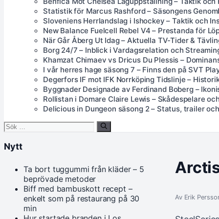
Benfica Mot Chelsea Laguppställning – Taktik och
Statistik för Marcus Rashford – Säsongens Genom
Sloveniens Herrlandslag i Ishockey – Taktik och Ins
New Balance Fuelcell Rebel V4 – Prestanda för Lö
När Går Åberg Ut Idag – Aktuella TV-Tider & Tävlin
Borg 24/7 – Inblick i Vardagsrelation och Streamin
Khamzat Chimaev vs Dricus Du Plessis – Dominans
I vår herres hage säsong 7 – Finns den på SVT Pla
Degerfors IF mot IFK Norrköping Tidslinje – Histori
Byggnader Designade av Ferdinand Boberg – Ikonis
Rollistan i Domare Claire Lewis – Skådespelare oc
Delicious in Dungeon säsong 2 – Status, trailer och 
Sök
efter:
Nytt
Arcti
Ta bort tuggummi från kläder – 5
beprövade metoder
Biff med bambuskott recept –
Av Erik Persso
enkelt som på restaurang på 30
min
Hur startade branden i Los