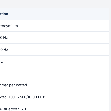
ation
neodymium
00 Hz
00 Hz
PL
mmar per batteri
ktad, 100–6 500/10 000 Hz
+ Bluetooth 5.0