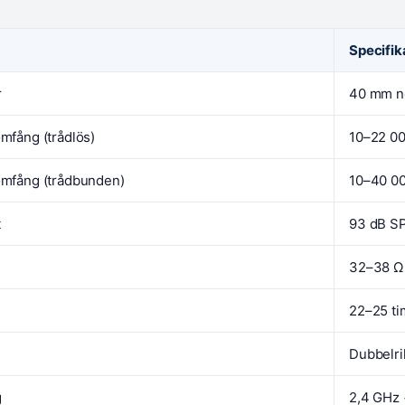
Specifik
r
40 mm 
mfång (trådlös)
10–22 0
mfång (trådbunden)
10–40 0
t
93 dB S
32–38 Ω
22–25 ti
Dubbelri
g
2,4 GHz 