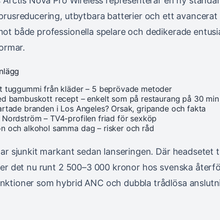
s Arctis Nova Pro Wireless representerar en ny standa
brusreducering, utbytbara batterier och ett avancerat 
ot både professionella spelare och dedikerade entusias
formar.
inlägg
t tuggummi från kläder – 5 beprövade metoder
ed bambuskott recept – enkelt som på restaurang på 30 min
artade branden i Los Angeles? Orsak, gripande och fakta
 Nordström – TV4-profilen friad för sexköp
n och alkohol samma dag – risker och råd
har sjunkit markant sedan lanseringen. Där headsetet t
ger det nu runt 2 500–3 000 kronor hos svenska återför
ktioner som hybrid ANC och dubbla trådlösa anslutnin