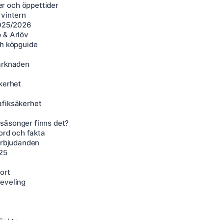
r och öppettider
 vintern
2025/2026
 & Arlöv
ch köpguide
marknaden
kerhet
afiksäkerhet
a
säsonger finns det?
kord och fakta
 erbjudanden
025
ort
Leveling