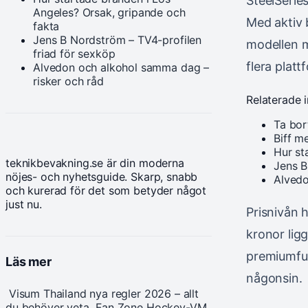
SteelSerie
Angeles? Orsak, gripande och
Med aktiv 
fakta
Jens B Nordström – TV4-profilen
modellen m
friad för sexköp
flera platt
Alvedon och alkohol samma dag –
risker och råd
Relaterade 
Ta bor
Biff m
Hur st
teknikbevakning.se är din moderna
Jens B
nöjes- och nyhetsguide. Skarp, snabb
Alvedo
och kurerad för det som betyder något
just nu.
Prisnivån 
kronor lig
premiumfun
Läs mer
någonsin.
Visum Thailand nya regler 2026 – allt
du behöver veta
Fan Zone Hockey-VM