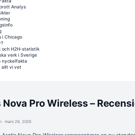
 Fakta
brott Analys
ikter
pning
gsinfo
g
 i Chicago
y?
k och H2H-statistik
ka verk i Sverige
h nyckelfakta
allt vi vet
s Nova Pro Wireless – Recensi
n · mars 29, 2026