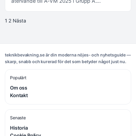
återvände till A-VM 2025 i Grupp A.…
1
2
Nästa
teknikbevakning.se är din moderna nöjes- och nyhetsguide —
skarp, snabb och kurerad för det som betyder något just nu.
Populärt
Om oss
Kontakt
Senaste
Historia
Cookie Policy