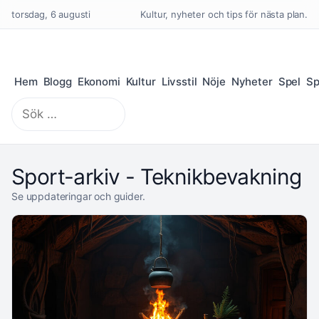
torsdag, 6 augusti
Kultur, nyheter och tips för nästa plan.
Hem
Blogg
Ekonomi
Kultur
Livsstil
Nöje
Nyheter
Spel
Sp
Sök
efter:
Sport-arkiv - Teknikbevakning
Se uppdateringar och guider.