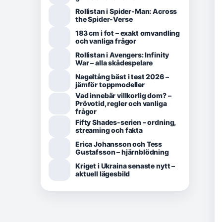
Rollistan i Spider-Man: Across
the Spider-Verse
183 cm i fot – exakt omvandling
och vanliga frågor
Rollistan i Avengers: Infinity
War – alla skådespelare
Nageltång bäst i test 2026 –
jämför toppmodeller
Vad innebär villkorlig dom? –
Prövotid, regler och vanliga
frågor
Fifty Shades-serien – ordning,
streaming och fakta
Erica Johansson och Tess
Gustafsson – hjärnblödning
Kriget i Ukraina senaste nytt –
aktuell lägesbild