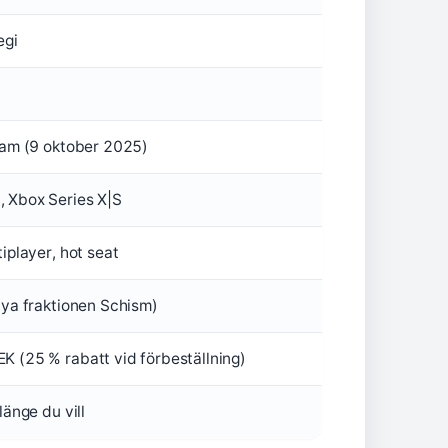
egi
team (9 oktober 2025)
 Xbox Series X|S
tiplayer, hot seat
nya fraktionen Schism)
K (25 % rabatt vid förbeställning)
länge du vill