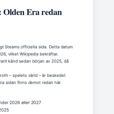
: Olden Era redan
igt Steams officiella sida. Detta datum
026, vilket
Wikipedia
bekräftar.
varit känd sedan början av 2025, då
nroth – spelets värld – är beskedet
dra sidan finns demot redan här.
 under 2026 eller 2027
 2025