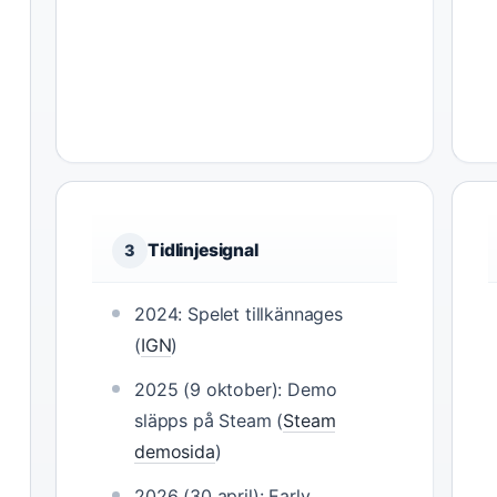
Tidlinjesignal
3
2024: Spelet tillkännages
(
IGN
)
2025 (9 oktober): Demo
släpps på Steam (
Steam
demosida
)
2026 (30 april): Early