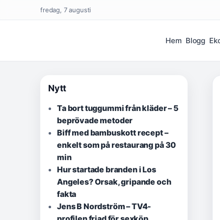
fredag, 7 augusti
Hem
Blogg
Ek
Nytt
Ta bort tuggummi från kläder – 5
beprövade metoder
Biff med bambuskott recept –
enkelt som på restaurang på 30
min
Hur startade branden i Los
Angeles? Orsak, gripande och
fakta
Jens B Nordström – TV4-
profilen friad för sexköp