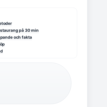
etoder
estaurang på 30 min
ipande och fakta
köp
åd