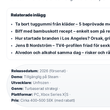
Relaterade inlägg
Ta bort tuggummi från kläder – 5 beprövade m
Biff med bambuskott recept – enkelt som på r
Hur startade branden i Los Angeles? Orsak, gr
Jens B Nordström – TV4-profilen friad för sex
Alvedon och alkohol samma dag – risker och r
Releasedatum:
2026 (försenat) ·
Demo:
Tillgänglig på Steam ·
Utvecklare:
Unfrozen ·
Genre:
Turbaserad strategi ·
Plattformar:
PC, Xbox Series X|S ·
Pris:
Cirka 400–500 SEK (med rabatt)