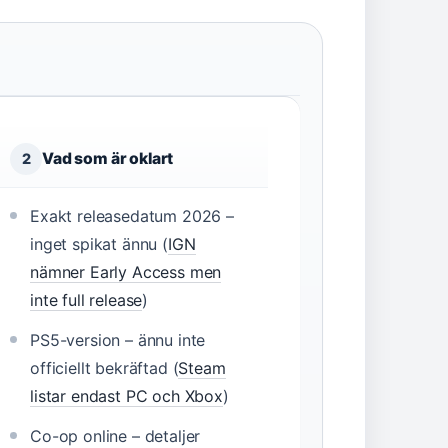
Vad som är oklart
2
Exakt releasedatum 2026 –
inget spikat ännu (
IGN
nämner Early Access men
inte full release
)
PS5-version – ännu inte
officiellt bekräftad (
Steam
listar endast PC och Xbox
)
Co-op online – detaljer