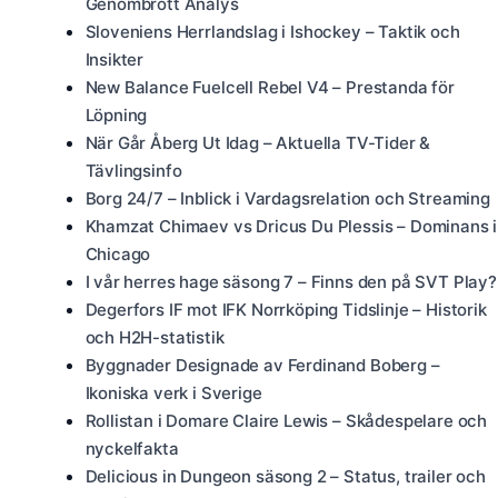
Genombrott Analys
Sloveniens Herrlandslag i Ishockey – Taktik och
Insikter
New Balance Fuelcell Rebel V4 – Prestanda för
Löpning
När Går Åberg Ut Idag – Aktuella TV-Tider &
Tävlingsinfo
Borg 24/7 – Inblick i Vardagsrelation och Streaming
Khamzat Chimaev vs Dricus Du Plessis – Dominans i
Chicago
I vår herres hage säsong 7 – Finns den på SVT Play?
Degerfors IF mot IFK Norrköping Tidslinje – Historik
och H2H-statistik
Byggnader Designade av Ferdinand Boberg –
Ikoniska verk i Sverige
Rollistan i Domare Claire Lewis – Skådespelare och
nyckelfakta
Delicious in Dungeon säsong 2 – Status, trailer och