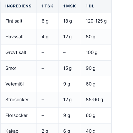
INGREDIENS
1 TSK
1 MSK
1 DL
Fint salt
6 g
18 g
120-125 g
Havssalt
4 g
12 g
80 g
Grovt salt
–
–
100 g
Smör
–
15 g
90 g
Vetemjöl
–
9 g
60 g
Strösocker
–
12 g
85-90 g
Florsocker
–
9 g
60 g
Kakao
2 g
6 g
40 g