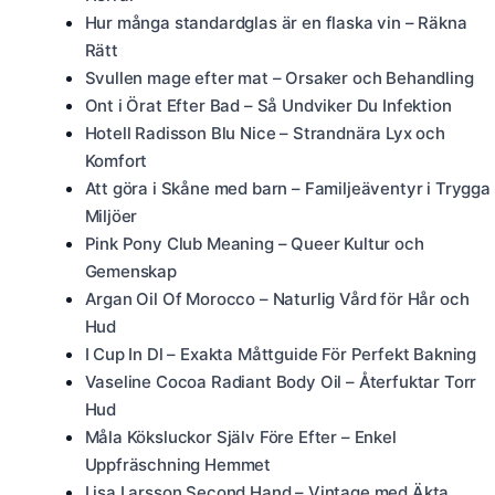
Hur många standardglas är en flaska vin – Räkna
Rätt
Svullen mage efter mat – Orsaker och Behandling
Ont i Örat Efter Bad – Så Undviker Du Infektion
Hotell Radisson Blu Nice – Strandnära Lyx och
Komfort
Att göra i Skåne med barn – Familjeäventyr i Trygga
Miljöer
Pink Pony Club Meaning – Queer Kultur och
Gemenskap
Argan Oil Of Morocco – Naturlig Vård för Hår och
Hud
I Cup In Dl – Exakta Måttguide För Perfekt Bakning
Vaseline Cocoa Radiant Body Oil – Återfuktar Torr
Hud
Måla Köksluckor Själv Före Efter – Enkel
Uppfräschning Hemmet
Lisa Larsson Second Hand – Vintage med Äkta