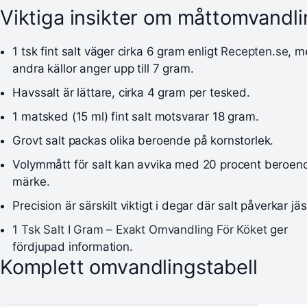
Viktiga insikter om måttomvandl
1 tsk fint salt väger cirka 6 gram enligt
Recepten.se
, 
andra källor anger upp till 7 gram.
Havssalt är lättare, cirka 4 gram per tesked.
1 matsked (15 ml) fint salt motsvarar 18 gram.
Grovt salt packas olika beroende på kornstorlek.
Volymmått för salt kan avvika med 20 procent beroen
märke.
Precision är särskilt viktigt i degar där salt påverkar jä
1 Tsk Salt I Gram – Exakt Omvandling För Köket
ger
fördjupad information.
Komplett omvandlingstabell