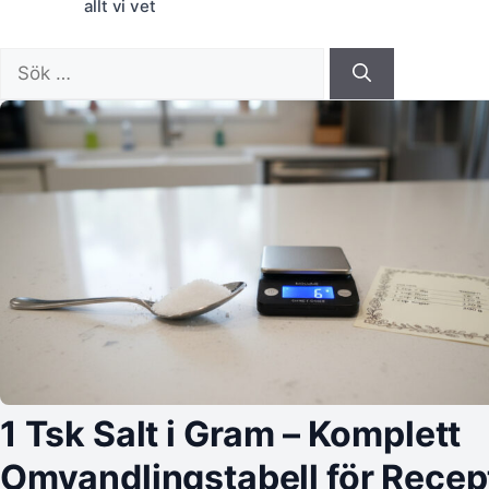
allt vi vet
Sök
efter:
1 Tsk Salt i Gram – Komplett
Omvandlingstabell för Recep