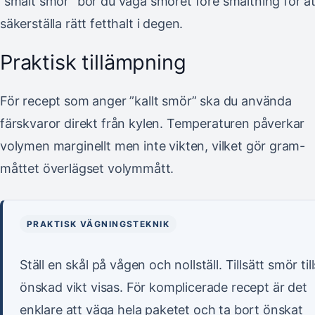
”smält smör” bör du väga smöret före smältning för at
säkerställa rätt fetthalt i degen.
Praktisk tillämpning
För recept som anger ”kallt smör” ska du använda
färskvaror direkt från kylen. Temperaturen påverkar
volymen marginellt men inte vikten, vilket gör gram-
måttet överlägset volymmått.
PRAKTISK VÄGNINGSTEKNIK
Ställ en skål på vågen och nollställ. Tillsätt smör till
önskad vikt visas. För komplicerade recept är det
enklare att väga hela paketet och ta bort önskat