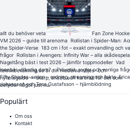
allt du behöver veta
Fan Zone Hocke
VM 2026 – guide till arenorna
Rollistan i Spider-Man: Ac
the Spider-Verse
183 cm i fot – exakt omvandling och va
frågor
Rollistan i Avengers: Infinity War – alla skådespel
Nageltång bäst i test 2026 – jämför toppmodeller
Vad
innebär villkorlig dom? – Prövotid, regler och vanliga fråg
teknikbevakning.se är din moderna nöjes- och
Fifty Shades-serien – ordning, streaming och fakta
Erica
nyhetsguide — skarp, snabb och kurerad för det som
Johansson och Tess Gustafsson – hjärnblödning
betyder något just nu.
Populärt
Om oss
Kontakt