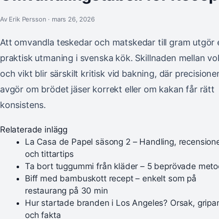
Av Erik Persson · mars 26, 2026
Att omvandla teskedar och matskedar till gram utgör 
praktisk utmaning i svenska kök. Skillnaden mellan v
och vikt blir särskilt kritisk vid bakning, där precisione
avgör om brödet jäser korrekt eller om kakan får rätt
konsistens.
Relaterade inlägg
La Casa de Papel säsong 2 – Handling, recension
och tittartips
Ta bort tuggummi från kläder – 5 beprövade meto
Biff med bambuskott recept – enkelt som på
restaurang på 30 min
Hur startade branden i Los Angeles? Orsak, grip
och fakta