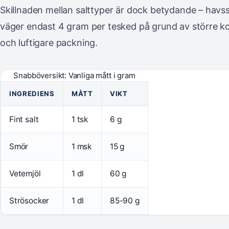
Skillnaden mellan salttyper är dock betydande – havss
väger endast 4 gram per tesked på grund av större k
och luftigare packning.
Snabböversikt: Vanliga mått i gram
INGREDIENS
MÅTT
VIKT
Fint salt
1 tsk
6 g
Smör
1 msk
15 g
Vetemjöl
1 dl
60 g
Strösocker
1 dl
85-90 g