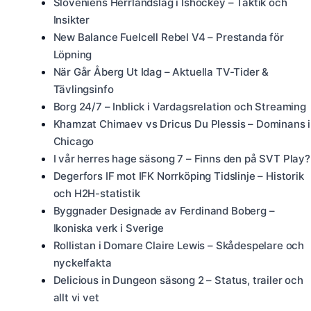
Sloveniens Herrlandslag i Ishockey – Taktik och
Insikter
New Balance Fuelcell Rebel V4 – Prestanda för
Löpning
När Går Åberg Ut Idag – Aktuella TV-Tider &
Tävlingsinfo
Borg 24/7 – Inblick i Vardagsrelation och Streaming
Khamzat Chimaev vs Dricus Du Plessis – Dominans i
Chicago
I vår herres hage säsong 7 – Finns den på SVT Play?
Degerfors IF mot IFK Norrköping Tidslinje – Historik
och H2H-statistik
Byggnader Designade av Ferdinand Boberg –
Ikoniska verk i Sverige
Rollistan i Domare Claire Lewis – Skådespelare och
nyckelfakta
Delicious in Dungeon säsong 2 – Status, trailer och
allt vi vet