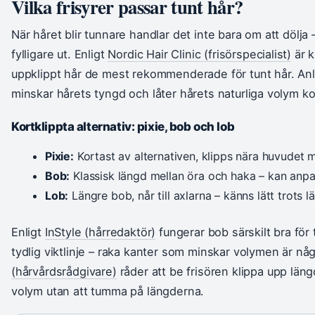
Vilka frisyrer passar tunt hår?
När håret blir tunnare handlar det inte bara om att dölja – 
fylligare ut. Enligt
Nordic Hair Clinic (frisörspecialist)
är k
uppklippt hår de mest rekommenderade för tunt hår. Anl
minskar hårets tyngd och låter hårets naturliga volym 
Kortklippta alternativ: pixie, bob och lob
Pixie:
Kortast av alternativen, klipps nära huvudet
Bob:
Klassisk längd mellan öra och haka – kan anpa
Lob:
Längre bob, når till axlarna – känns lätt trots l
Enligt
InStyle (hårredaktör)
fungerar bob särskilt bra för
tydlig viktlinje – raka kanter som minskar volymen är nå
(hårvårdsrådgivare)
råder att be frisören klippa upp län
volym utan att tumma på längderna.