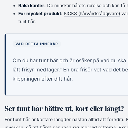
Raka kanter:
De minskar hårets rörelse och kan få hå
För mycket produkt:
KICKS (hårvårdsrådgivare)
var
tunt hår.
VAD DETTA INNEBÄR
Om du har tunt hår och är osäker på vad du ska b
lätt frisyr med lager.” En bra frisör vet vad det
klippningen efter ditt hår.
Ser tunt hår bättre ut, kort eller långt?
För tunt hår är kortare längder nästan alltid att föredra
inverkan, så att håret kan resa sig mer vid rötterna.
Expr