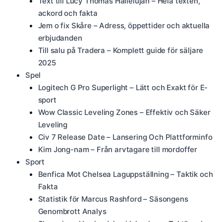
Text till Lucy Thomas Hallelujah – Hela texten,
ackord och fakta
Jem o fix Skåre – Adress, öppettider och aktuella
erbjudanden
Till salu på Tradera – Komplett guide för säljare
2025
Spel
Logitech G Pro Superlight – Lätt och Exakt för E-
sport
Wow Classic Leveling Zones – Effektiv och Säker
Leveling
Civ 7 Release Date – Lansering Och Plattforminfo
Kim Jong-nam – Från arvtagare till mordoffer
Sport
Benfica Mot Chelsea Laguppställning – Taktik och
Fakta
Statistik för Marcus Rashford – Säsongens
Genombrott Analys