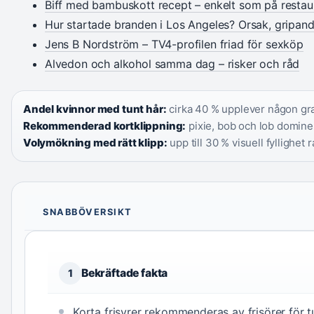
Biff med bambuskott recept – enkelt som på resta
Hur startade branden i Los Angeles? Orsak, gripan
Jens B Nordström – TV4-profilen friad för sexköp
Alvedon och alkohol samma dag – risker och råd
Andel kvinnor med tunt hår:
cirka 40 % upplever någon grad
Rekommenderad kortklippning:
pixie, bob och lob dominer
Volymökning med rätt klipp:
upp till 30 % visuell fyllighet 
SNABBÖVERSIKT
Bekräftade fakta
1
Korta frisyrer rekommenderas av frisörer för t