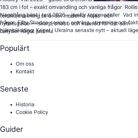
183 cm i fot – exakt omvandling och vanliga frågor
Rolli
Nageltång bäst i test 2026 – jämför toppmodeller
Vad in
teknikbevakning.se är din moderna nöjes- och
frågor
Fifty Shades-serien – ordning, streaming och fak
nyhetsguide — skarp, snabb och kurerad för det som
hjärnblödning
Kriget i Ukraina senaste nytt – aktuell läg
betyder något just nu.
Populärt
Om oss
Kontakt
Senaste
Historia
Cookie Policy
Guider