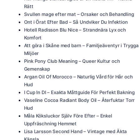
Rätt
Svullen mage efter mat – Orsaker och Behandling
Ont i Örat Efter Bad – Så Undviker Du Infektion
Hotell Radisson Blu Nice – Strandnära Lyx och
Komfort
Att göra i Skåne med barn – Familjeäventyr i Trygga
Miljöer
Pink Pony Club Meaning – Queer Kultur och
Gemenskap
Argan Oil Of Morocco – Naturlig Vård för Hår och
Hud
I Cup In Dl – Exakta Måttguide För Perfekt Bakning
Vaseline Cocoa Radiant Body Oil – Återfuktar Torr
Hud
Måla Köksluckor Själv Före Efter – Enkel
Uppfräschning Hemmet
Lisa Larsson Second Hand – Vintage med Äkta
Känsla