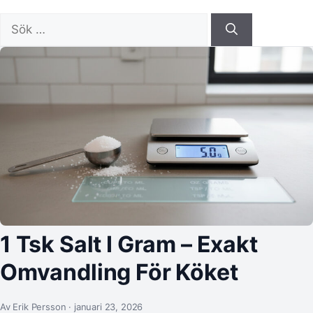
Sök
efter:
1 Tsk Salt I Gram – Exakt
Omvandling För Köket
Av Erik Persson · januari 23, 2026