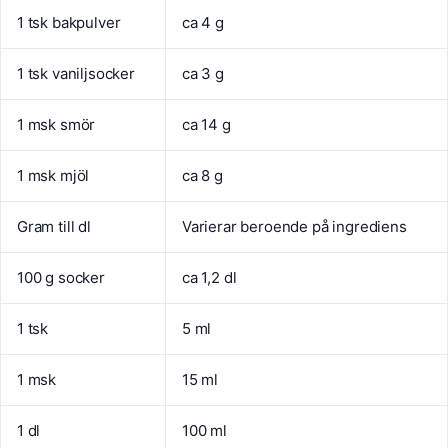
1 tsk bakpulver
ca 4 g
1 tsk vaniljsocker
ca 3 g
1 msk smör
ca 14 g
1 msk mjöl
ca 8 g
Gram till dl
Varierar beroende på ingrediens
100 g socker
ca 1,2 dl
1 tsk
5 ml
1 msk
15 ml
1 dl
100 ml