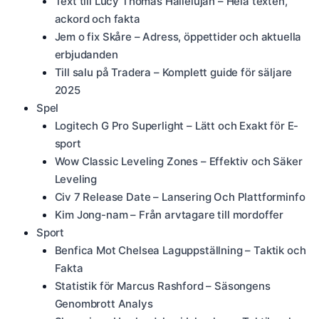
Text till Lucy Thomas Hallelujah – Hela texten,
ackord och fakta
Jem o fix Skåre – Adress, öppettider och aktuella
erbjudanden
Till salu på Tradera – Komplett guide för säljare
2025
Spel
Logitech G Pro Superlight – Lätt och Exakt för E-
sport
Wow Classic Leveling Zones – Effektiv och Säker
Leveling
Civ 7 Release Date – Lansering Och Plattforminfo
Kim Jong-nam – Från arvtagare till mordoffer
Sport
Benfica Mot Chelsea Laguppställning – Taktik och
Fakta
Statistik för Marcus Rashford – Säsongens
Genombrott Analys