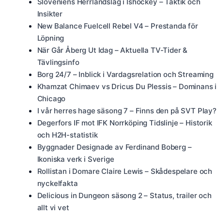
Sloveniens Herrlandslag i Ishockey – Taktik och
Insikter
New Balance Fuelcell Rebel V4 – Prestanda för
Löpning
När Går Åberg Ut Idag – Aktuella TV-Tider &
Tävlingsinfo
Borg 24/7 – Inblick i Vardagsrelation och Streaming
Khamzat Chimaev vs Dricus Du Plessis – Dominans i
Chicago
I vår herres hage säsong 7 – Finns den på SVT Play?
Degerfors IF mot IFK Norrköping Tidslinje – Historik
och H2H-statistik
Byggnader Designade av Ferdinand Boberg –
Ikoniska verk i Sverige
Rollistan i Domare Claire Lewis – Skådespelare och
nyckelfakta
Delicious in Dungeon säsong 2 – Status, trailer och
allt vi vet