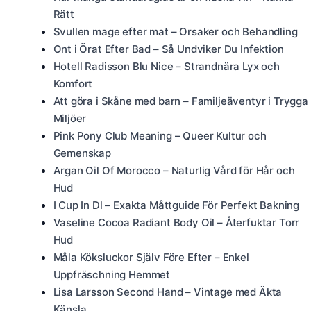
Rätt
Svullen mage efter mat – Orsaker och Behandling
Ont i Örat Efter Bad – Så Undviker Du Infektion
Hotell Radisson Blu Nice – Strandnära Lyx och
Komfort
Att göra i Skåne med barn – Familjeäventyr i Trygga
Miljöer
Pink Pony Club Meaning – Queer Kultur och
Gemenskap
Argan Oil Of Morocco – Naturlig Vård för Hår och
Hud
I Cup In Dl – Exakta Måttguide För Perfekt Bakning
Vaseline Cocoa Radiant Body Oil – Återfuktar Torr
Hud
Måla Köksluckor Själv Före Efter – Enkel
Uppfräschning Hemmet
Lisa Larsson Second Hand – Vintage med Äkta
Känsla