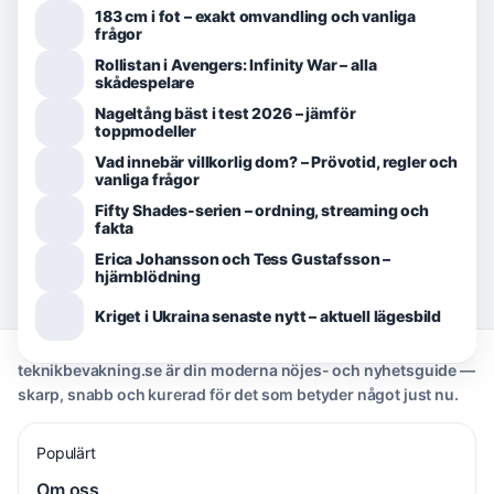
183 cm i fot – exakt omvandling och vanliga
frågor
Rollistan i Avengers: Infinity War – alla
skådespelare
Nageltång bäst i test 2026 – jämför
toppmodeller
Vad innebär villkorlig dom? – Prövotid, regler och
vanliga frågor
Fifty Shades-serien – ordning, streaming och
fakta
Erica Johansson och Tess Gustafsson –
hjärnblödning
Kriget i Ukraina senaste nytt – aktuell lägesbild
teknikbevakning.se är din moderna nöjes- och nyhetsguide —
skarp, snabb och kurerad för det som betyder något just nu.
Populärt
Om oss