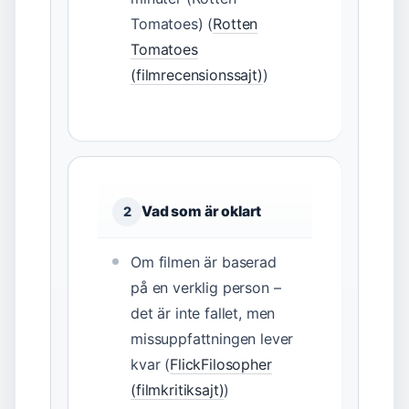
Tomatoes) (
Rotten
Tomatoes
(filmrecensionssajt)
)
Vad som är oklart
2
Om filmen är baserad
på en verklig person –
det är inte fallet, men
missuppfattningen lever
kvar (
FlickFilosopher
(filmkritiksajt)
)