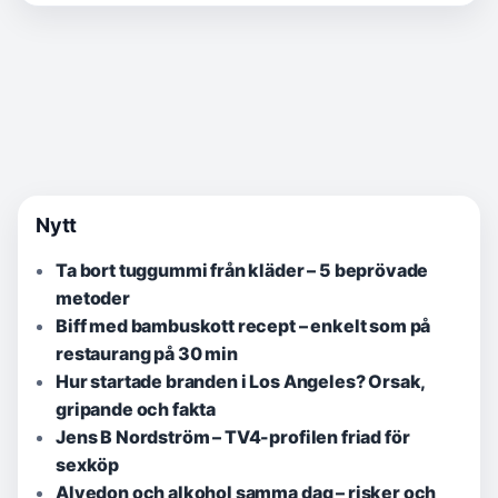
Nytt
Ta bort tuggummi från kläder – 5 beprövade
metoder
Biff med bambuskott recept – enkelt som på
restaurang på 30 min
Hur startade branden i Los Angeles? Orsak,
gripande och fakta
Jens B Nordström – TV4-profilen friad för
sexköp
Alvedon och alkohol samma dag – risker och