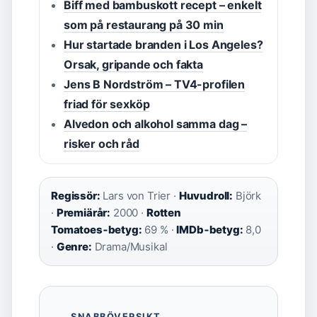
Biff med bambuskott recept – enkelt
som på restaurang på 30 min
Hur startade branden i Los Angeles?
Orsak, gripande och fakta
Jens B Nordström – TV4-profilen
friad för sexköp
Alvedon och alkohol samma dag –
risker och råd
Regissör:
Lars von Trier ·
Huvudroll:
Björk
·
Premiärår:
2000 ·
Rotten
Tomatoes‑betyg:
69 % ·
IMDb‑betyg:
8,0
·
Genre:
Drama/Musikal
SNABBÖVERSIKT