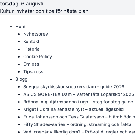
torsdag, 6 augusti
Kultur, nyheter och tips för nästa plan.
Hem
Nyhetsbrev
Kontakt
Historia
Cookie Policy
Om oss
Tipsa oss
Blogg
Snygga skyddsskor sneakers dam – guide 2026
ASICS GORE-TEX Dam – Vattentäta Löparskor 2025
Bränna in gjutjärnspanna i ugn – steg för steg guide
Kriget i Ukraina senaste nytt – aktuell lägesbild
Erica Johansson och Tess Gustafsson – hjärnblödni
Fifty Shades-serien – ordning, streaming och fakta
Vad innebär villkorlig dom? – Prövotid, regler och va