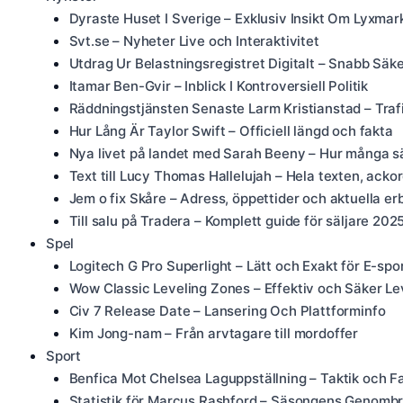
Dyraste Huset I Sverige – Exklusiv Insikt Om Lyxma
Svt.se – Nyheter Live och Interaktivitet
Utdrag Ur Belastningsregistret Digitalt – Snabb Säk
Itamar Ben-Gvir – Inblick I Kontroversiell Politik
Räddningstjänsten Senaste Larm Kristianstad – Traf
Hur Lång Är Taylor Swift – Officiell längd och fakta
Nya livet på landet med Sarah Beeny – Hur många s
Text till Lucy Thomas Hallelujah – Hela texten, acko
Jem o fix Skåre – Adress, öppettider och aktuella e
Till salu på Tradera – Komplett guide för säljare 202
Spel
Logitech G Pro Superlight – Lätt och Exakt för E-spo
Wow Classic Leveling Zones – Effektiv och Säker Le
Civ 7 Release Date – Lansering Och Plattforminfo
Kim Jong-nam – Från arvtagare till mordoffer
Sport
Benfica Mot Chelsea Laguppställning – Taktik och F
Statistik för Marcus Rashford – Säsongens Genombr