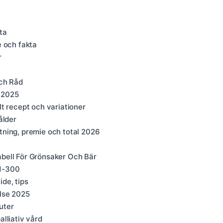
ta
e och fakta
r
ch Råd
r 2025
t recept och variationer
ålder
ning, premie och total 2026
bell För Grönsaker Och Bär
 1-300
de, tips
else 2025
uter
lliativ vård