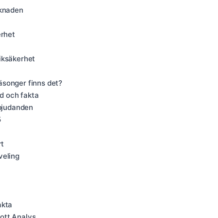
rknaden
erhet
iksäkerhet
äsonger finns det?
rd och fakta
rbjudanden
5
rt
veling
akta
ott Analys