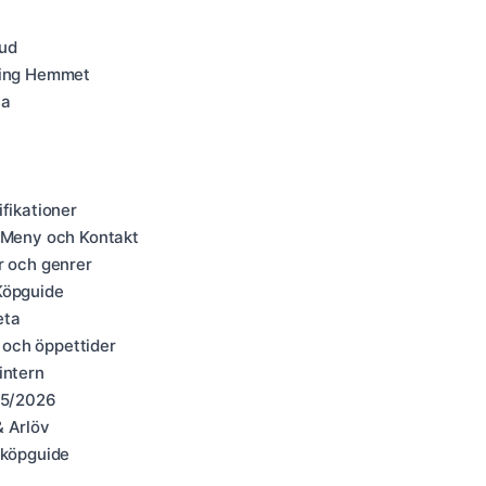
Hud
hning Hemmet
la
fikationer
, Meny och Kontakt
r och genrer
Köpguide
eta
 och öppettider
intern
025/2026
& Arlöv
 köpguide