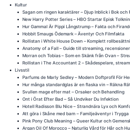
Kultur
Sagan om ringen karaktärer – Djup Inblick i Bok och 
New Harry Potter Series – HBO Startar Episk Tolkni
Hur Gammal Är Pippi Långstrump – Fakta och Firand
Hobbit Smaugs Ödemark – Äventyr Och Filmfakta
Rollistan i White House Down – Komplett rollbesätt
Anatomy of a Fall – Guide till streaming, recensioner
Morran och Tobias – Som en Skänk från Ovan – Str
Rollistan i The Accountant 2 – Skådespelare, strea
Livsstil
Parfums de Marly Sedley – Modern Doftprofil För He
Hur många standardglas är en flaska vin – Räkna Rä
Svullen mage efter mat – Orsaker och Behandling
Ont i Örat Efter Bad – Så Undviker Du Infektion
Hotell Radisson Blu Nice – Strandnära Lyx och Komf
Att göra i Skåne med barn – Familjeäventyr i Trygga 
Pink Pony Club Meaning – Queer Kultur och Gemens
Argan Oil Of Morocco – Naturlig Vård för Hår och H