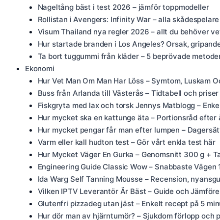
Nageltång bäst i test 2026 – jämför toppmodeller
Rollistan i Avengers: Infinity War – alla skådespelare
Visum Thailand nya regler 2026 – allt du behöver ve
Hur startade branden i Los Angeles? Orsak, gripand
Ta bort tuggummi från kläder – 5 beprövade metode
Ekonomi
Hur Vet Man Om Man Har Löss – Symtom, Luskam O
Buss från Arlanda till Västerås – Tidtabell och prise
Fiskgryta med lax och torsk Jennys Matblogg – Enkel
Hur mycket ska en kattunge äta – Portionsråd efter 
Hur mycket pengar får man efter lumpen – Dagersätt
Varm eller kall hudton test – Gör vårt enkla test här
Hur Mycket Väger En Gurka – Genomsnitt 300 g + Ta
Engineering Guide Classic Wow – Snabbaste Vägen
Ida Warg Self Tanning Mousse – Recension, nyansgui
Vilken IPTV Leverantör Är Bäst – Guide och Jämför
Glutenfri pizzadeg utan jäst – Enkelt recept på 5 min
Hur dör man av hjärntumör? – Sjukdom förlopp och pa