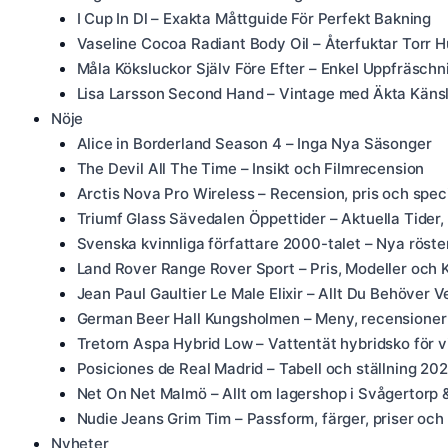
I Cup In Dl – Exakta Måttguide För Perfekt Bakning
Vaseline Cocoa Radiant Body Oil – Återfuktar Torr 
Måla Köksluckor Själv Före Efter – Enkel Uppfräsc
Lisa Larsson Second Hand – Vintage med Äkta Käns
Nöje
Alice in Borderland Season 4 – Inga Nya Säsonger
The Devil All The Time – Insikt och Filmrecension
Arctis Nova Pro Wireless – Recension, pris och speci
Triumf Glass Sävedalen Öppettider – Aktuella Tider
Svenska kvinnliga författare 2000-talet – Nya röste
Land Rover Range Rover Sport – Pris, Modeller och 
Jean Paul Gaultier Le Male Elixir – Allt Du Behöver V
German Beer Hall Kungsholmen – Meny, recensioner
Tretorn Aspa Hybrid Low – Vattentät hybridsko för v
Posiciones de Real Madrid – Tabell och ställning 2
Net On Net Malmö – Allt om lagershop i Svågertorp 
Nudie Jeans Grim Tim – Passform, färger, priser och
Nyheter