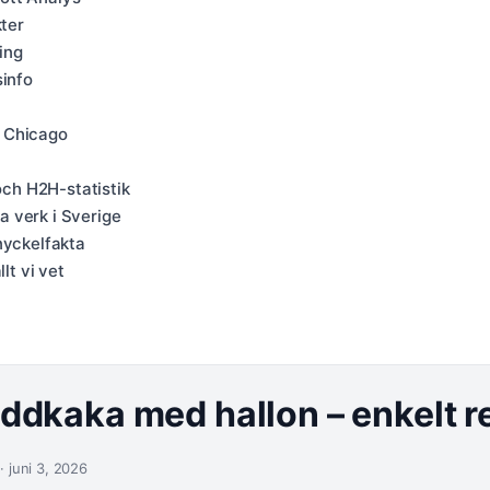
kter
ing
sinfo
i Chicago
och H2H-statistik
 verk i Sverige
nyckelfakta
lt vi vet
addkaka med hallon – enkelt r
· juni 3, 2026