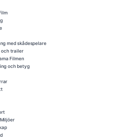
Film
ng
e
ning med skådespelare
 och trailer
eama Filmen
ming och betyg
rrar
tt
ort
Miljöer
kap
ud