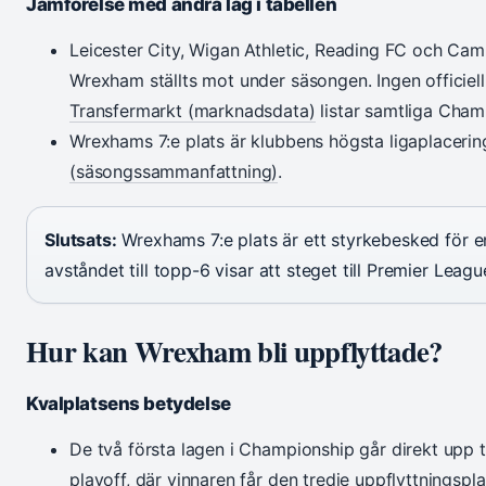
Jämförelse med andra lag i tabellen
Leicester City, Wigan Athletic, Reading FC och Ca
Wrexham ställts mot under säsongen. Ingen officiell
Transfermarkt (marknadsdata)
listar samtliga Cham
Wrexhams 7:e plats är klubbens högsta ligaplacerin
(säsongssammanfattning)
.
Slutsats:
Wrexhams 7:e plats är ett styrkebesked för 
avståndet till topp-6 visar att steget till Premier Leag
Hur kan Wrexham bli uppflyttade?
Kvalplatsens betydelse
De två första lagen i Championship går direkt upp til
playoff, där vinnaren får den tredje uppflyttningspla