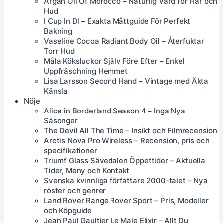
Argan Oil Of Morocco – Naturlig Vård för Hår och
Hud
I Cup In Dl – Exakta Måttguide För Perfekt
Bakning
Vaseline Cocoa Radiant Body Oil – Återfuktar
Torr Hud
Måla Köksluckor Själv Före Efter – Enkel
Uppfräschning Hemmet
Lisa Larsson Second Hand – Vintage med Äkta
Känsla
Nöje
Alice in Borderland Season 4 – Inga Nya
Säsonger
The Devil All The Time – Insikt och Filmrecension
Arctis Nova Pro Wireless – Recension, pris och
specifikationer
Triumf Glass Sävedalen Öppettider – Aktuella
Tider, Meny och Kontakt
Svenska kvinnliga författare 2000-talet – Nya
röster och genrer
Land Rover Range Rover Sport – Pris, Modeller
och Köpguide
Jean Paul Gaultier Le Male Elixir – Allt Du