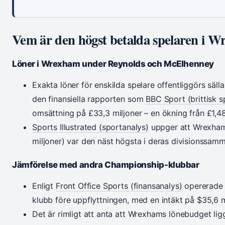
Vem är den högst betalda spelaren i 
Löner i Wrexham under Reynolds och McElhenney
Exakta löner för enskilda spelare offentliggörs säll
den finansiella rapporten som
BBC Sport (brittisk 
omsättning på £33,3 miljoner – en ökning från £1,4
Sports Illustrated (sportanalys)
uppger att Wrexhams
miljoner) var den näst högsta i deras divisionssam
Jämförelse med andra Championship-klubbar
Enligt
Front Office Sports (finansanalys)
opererade
klubb före uppflyttningen, med en intäkt på $35,6
Det är rimligt att anta att Wrexhams lönebudget lig