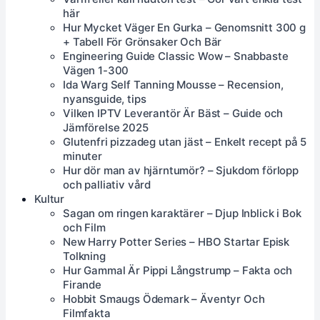
här
Hur Mycket Väger En Gurka – Genomsnitt 300 g
+ Tabell För Grönsaker Och Bär
Engineering Guide Classic Wow – Snabbaste
Vägen 1-300
Ida Warg Self Tanning Mousse – Recension,
nyansguide, tips
Vilken IPTV Leverantör Är Bäst – Guide och
Jämförelse 2025
Glutenfri pizzadeg utan jäst – Enkelt recept på 5
minuter
Hur dör man av hjärntumör? – Sjukdom förlopp
och palliativ vård
Kultur
Sagan om ringen karaktärer – Djup Inblick i Bok
och Film
New Harry Potter Series – HBO Startar Episk
Tolkning
Hur Gammal Är Pippi Långstrump – Fakta och
Firande
Hobbit Smaugs Ödemark – Äventyr Och
Filmfakta