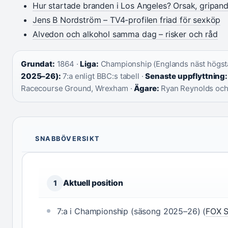
Hur startade branden i Los Angeles? Orsak, gripan
Jens B Nordström – TV4-profilen friad för sexköp
Alvedon och alkohol samma dag – risker och råd
Grundat:
1864 ·
Liga:
Championship (Englands näst högsta
2025–26):
7:a enligt BBC:s tabell ·
Senaste uppflyttning:
Racecourse Ground, Wrexham ·
Ägare:
Ryan Reynolds oc
SNABBÖVERSIKT
Aktuell position
1
7:a i Championship (säsong 2025–26) (
FOX S