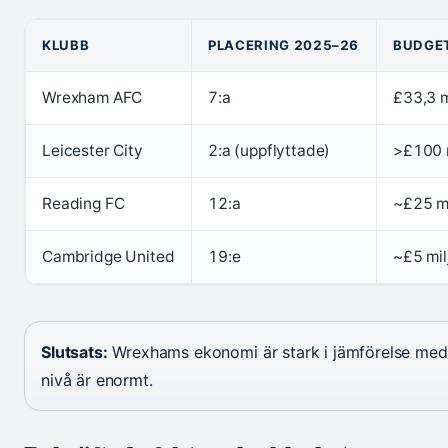
KLUBB
PLACERING 2025–26
BUDGET
Wrexham AFC
7:a
£33,3 m
Leicester City
2:a (uppflyttade)
>£100 m
Reading FC
12:a
~£25 mi
Cambridge United
19:e
~£5 mil
Slutsats:
Wrexhams ekonomi är stark i jämförelse med b
nivå är enormt.