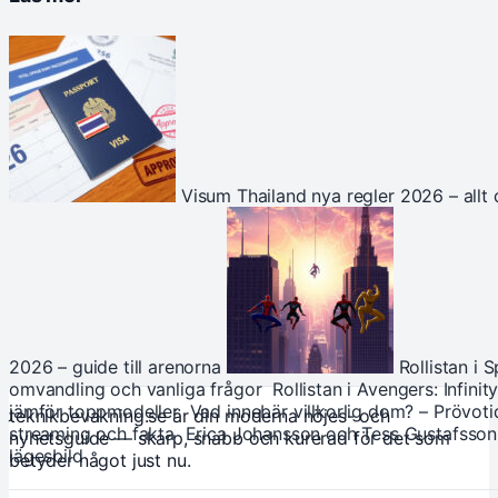
Visum Thailand nya regler 2026 – allt
2026 – guide till arenorna
Rollistan i 
omvandling och vanliga frågor
Rollistan i Avengers: Infini
jämför toppmodeller
Vad innebär villkorlig dom? – Prövoti
teknikbevakning.se är din moderna nöjes- och
streaming och fakta
Erica Johansson och Tess Gustafsson
nyhetsguide — skarp, snabb och kurerad för det som
lägesbild
betyder något just nu.