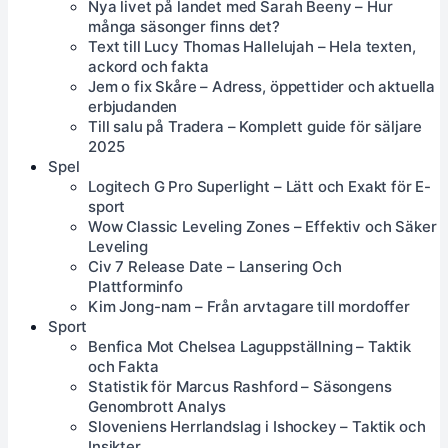
Nya livet på landet med Sarah Beeny – Hur
många säsonger finns det?
Text till Lucy Thomas Hallelujah – Hela texten,
ackord och fakta
Jem o fix Skåre – Adress, öppettider och aktuella
erbjudanden
Till salu på Tradera – Komplett guide för säljare
2025
Spel
Logitech G Pro Superlight – Lätt och Exakt för E-
sport
Wow Classic Leveling Zones – Effektiv och Säker
Leveling
Civ 7 Release Date – Lansering Och
Plattforminfo
Kim Jong-nam – Från arvtagare till mordoffer
Sport
Benfica Mot Chelsea Laguppställning – Taktik
och Fakta
Statistik för Marcus Rashford – Säsongens
Genombrott Analys
Sloveniens Herrlandslag i Ishockey – Taktik och
Insikter