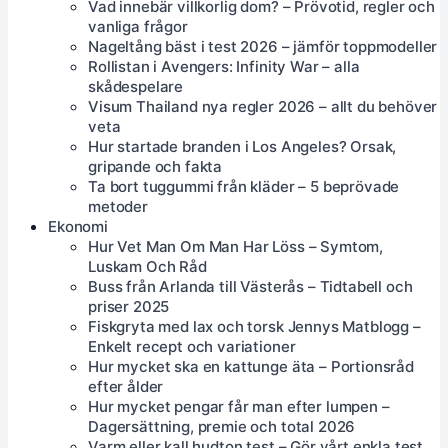
Vad innebär villkorlig dom? – Prövotid, regler och
vanliga frågor
Nageltång bäst i test 2026 – jämför toppmodeller
Rollistan i Avengers: Infinity War – alla
skådespelare
Visum Thailand nya regler 2026 – allt du behöver
veta
Hur startade branden i Los Angeles? Orsak,
gripande och fakta
Ta bort tuggummi från kläder – 5 beprövade
metoder
Ekonomi
Hur Vet Man Om Man Har Löss – Symtom,
Luskam Och Råd
Buss från Arlanda till Västerås – Tidtabell och
priser 2025
Fiskgryta med lax och torsk Jennys Matblogg –
Enkelt recept och variationer
Hur mycket ska en kattunge äta – Portionsråd
efter ålder
Hur mycket pengar får man efter lumpen –
Dagersättning, premie och total 2026
Varm eller kall hudton test – Gör vårt enkla test