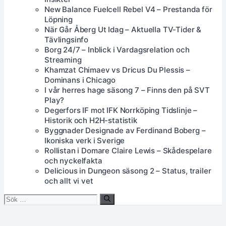
New Balance Fuelcell Rebel V4 – Prestanda för
Löpning
När Går Åberg Ut Idag – Aktuella TV-Tider &
Tävlingsinfo
Borg 24/7 – Inblick i Vardagsrelation och
Streaming
Khamzat Chimaev vs Dricus Du Plessis –
Dominans i Chicago
I vår herres hage säsong 7 – Finns den på SVT
Play?
Degerfors IF mot IFK Norrköping Tidslinje –
Historik och H2H-statistik
Byggnader Designade av Ferdinand Boberg –
Ikoniska verk i Sverige
Rollistan i Domare Claire Lewis – Skådespelare
och nyckelfakta
Delicious in Dungeon säsong 2 – Status, trailer
och allt vi vet
Sök
efter: