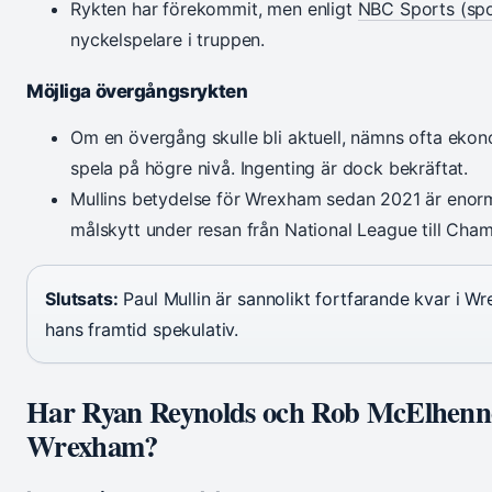
Rykten har förekommit, men enligt
NBC Sports (sp
nyckelspelare i truppen.
Möjliga övergångsrykten
Om en övergång skulle bli aktuell, nämns ofta ekon
spela på högre nivå. Ingenting är dock bekräftat.
Mullins betydelse för Wrexham sedan 2021 är enorm
målskytt under resan från National League till Cha
Slutsats:
Paul Mullin är sannolikt fortfarande kvar i Wr
hans framtid spekulativ.
Har Ryan Reynolds och Rob McElhenne
Wrexham?