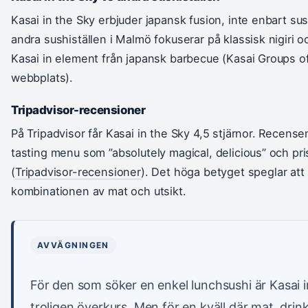
Kasai in the Sky erbjuder japansk fusion, inte enbart su
andra sushiställen i Malmö fokuserar på klassisk nigiri o
Kasai in element från japansk barbecue (Kasai Groups off
webbplats).
Tripadvisor-recensioner
På Tripadvisor får Kasai in the Sky 4,5 stjärnor. Recense
tasting menu som ”absolutely magical, delicious” och pri
(
Tripadvisor-recensioner
). Det höga betyget speglar at
kombinationen av mat och utsikt.
AVVÄGNINGEN
För den som söker en enkel lunchsushi är Kasai i
troligen överkurs. Men för en kväll där mat, dri