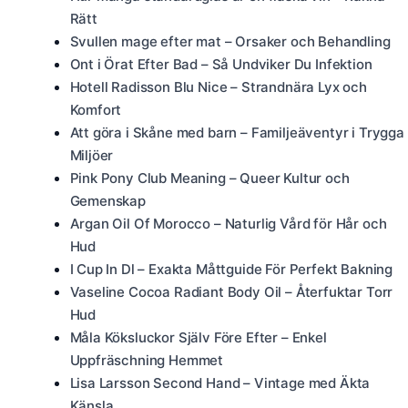
Rätt
Svullen mage efter mat – Orsaker och Behandling
Ont i Örat Efter Bad – Så Undviker Du Infektion
Hotell Radisson Blu Nice – Strandnära Lyx och
Komfort
Att göra i Skåne med barn – Familjeäventyr i Trygga
Miljöer
Pink Pony Club Meaning – Queer Kultur och
Gemenskap
Argan Oil Of Morocco – Naturlig Vård för Hår och
Hud
I Cup In Dl – Exakta Måttguide För Perfekt Bakning
Vaseline Cocoa Radiant Body Oil – Återfuktar Torr
Hud
Måla Köksluckor Själv Före Efter – Enkel
Uppfräschning Hemmet
Lisa Larsson Second Hand – Vintage med Äkta
Känsla