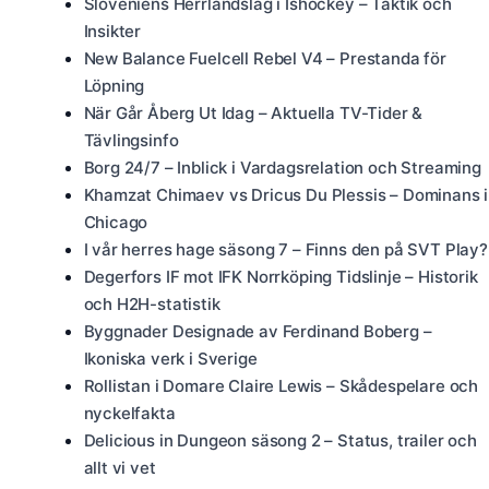
Sloveniens Herrlandslag i Ishockey – Taktik och
Insikter
New Balance Fuelcell Rebel V4 – Prestanda för
Löpning
När Går Åberg Ut Idag – Aktuella TV-Tider &
Tävlingsinfo
Borg 24/7 – Inblick i Vardagsrelation och Streaming
Khamzat Chimaev vs Dricus Du Plessis – Dominans i
Chicago
I vår herres hage säsong 7 – Finns den på SVT Play?
Degerfors IF mot IFK Norrköping Tidslinje – Historik
och H2H-statistik
Byggnader Designade av Ferdinand Boberg –
Ikoniska verk i Sverige
Rollistan i Domare Claire Lewis – Skådespelare och
nyckelfakta
Delicious in Dungeon säsong 2 – Status, trailer och
allt vi vet