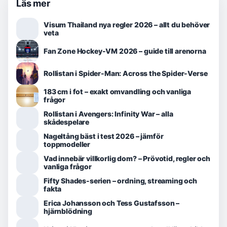
Läs mer
Visum Thailand nya regler 2026 – allt du behöver
veta
Fan Zone Hockey-VM 2026 – guide till arenorna
Rollistan i Spider-Man: Across the Spider-Verse
183 cm i fot – exakt omvandling och vanliga
frågor
Rollistan i Avengers: Infinity War – alla
skådespelare
Nageltång bäst i test 2026 – jämför
toppmodeller
Vad innebär villkorlig dom? – Prövotid, regler och
vanliga frågor
Fifty Shades-serien – ordning, streaming och
fakta
Erica Johansson och Tess Gustafsson –
hjärnblödning