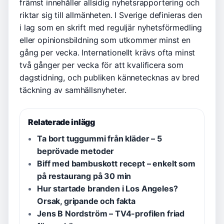
främst innehåller allsidig nyhetsrapportering och
riktar sig till allmänheten. I Sverige definieras den
i lag som en skrift med reguljär nyhetsförmedling
eller opinionsbildning som utkommer minst en
gång per vecka. Internationellt krävs ofta minst
två gånger per vecka för att kvalificera som
dagstidning, och publiken kännetecknas av bred
täckning av samhällsnyheter.
Relaterade inlägg
Ta bort tuggummi från kläder – 5
beprövade metoder
Biff med bambuskott recept – enkelt som
på restaurang på 30 min
Hur startade branden i Los Angeles?
Orsak, gripande och fakta
Jens B Nordström – TV4-profilen friad