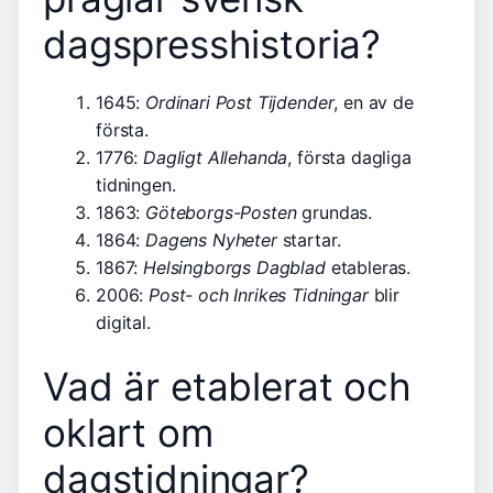
dagspresshistoria?
1645:
Ordinari Post Tijdender
, en av de
första.
1776:
Dagligt Allehanda
, första dagliga
tidningen.
1863:
Göteborgs-Posten
grundas.
1864:
Dagens Nyheter
startar.
1867:
Helsingborgs Dagblad
etableras.
2006:
Post- och Inrikes Tidningar
blir
digital.
Vad är etablerat och
oklart om
dagstidningar?