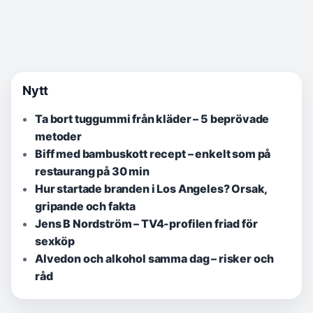
Nytt
Ta bort tuggummi från kläder – 5 beprövade
metoder
Biff med bambuskott recept – enkelt som på
restaurang på 30 min
Hur startade branden i Los Angeles? Orsak,
gripande och fakta
Jens B Nordström – TV4-profilen friad för
sexköp
Alvedon och alkohol samma dag – risker och
råd