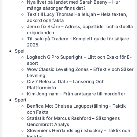
Nya livet på landet med Sarah Beeny – Hur
många säsonger finns det?
Text till Lucy Thomas Hallelujah – Hela texten,
ackord och fakta
Jem o fix Skåre – Adress, öppettider och aktuella
erbjudanden
Till salu på Tradera – Komplett guide för säljare
2025
Spel
Logitech G Pro Superlight – Lätt och Exakt för E-
sport
Wow Classic Leveling Zones – Effektiv och Säker
Leveling
Civ 7 Release Date – Lansering Och
Plattforminfo
Kim Jong-nam – Från arvtagare till mordoffer
Sport
Benfica Mot Chelsea Laguppställning – Taktik
och Fakta
Statistik för Marcus Rashford – Säsongens
Genombrott Analys
Sloveniens Herrlandslag i Ishockey – Taktik och
Insikter