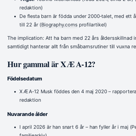
redaktion)
De flesta barn är födda under 2000‑talet, med ett å
till 22 år (
Biography.coms
profilartikel)
The implication: Att ha barn med 22 års åldersskillnad 
samtidigt hanterar allt från småbarnsrutiner till vuxna re
Hur gammal är X Æ A‑12?
Födelsedatum
X Æ A‑12 Musk föddes den 4 maj 2020 – rapporter
redaktion
Nuvarande ålder
I april 2026 är han snart 6 år – han fyller år i maj 
familjearkiv)