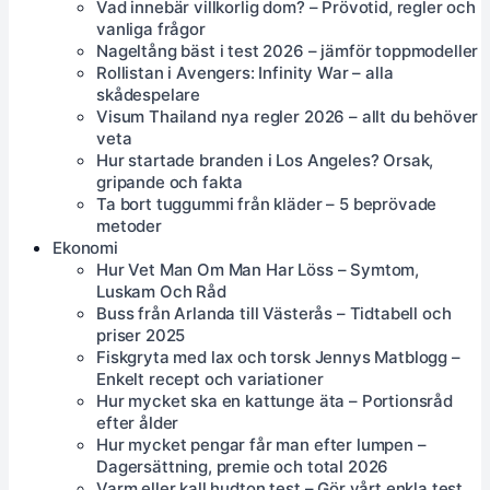
Vad innebär villkorlig dom? – Prövotid, regler och
vanliga frågor
Nageltång bäst i test 2026 – jämför toppmodeller
Rollistan i Avengers: Infinity War – alla
skådespelare
Visum Thailand nya regler 2026 – allt du behöver
veta
Hur startade branden i Los Angeles? Orsak,
gripande och fakta
Ta bort tuggummi från kläder – 5 beprövade
metoder
Ekonomi
Hur Vet Man Om Man Har Löss – Symtom,
Luskam Och Råd
Buss från Arlanda till Västerås – Tidtabell och
priser 2025
Fiskgryta med lax och torsk Jennys Matblogg –
Enkelt recept och variationer
Hur mycket ska en kattunge äta – Portionsråd
efter ålder
Hur mycket pengar får man efter lumpen –
Dagersättning, premie och total 2026
Varm eller kall hudton test – Gör vårt enkla test