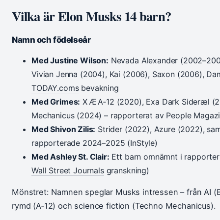
Vilka är Elon Musks 14 barn?
Namn och födelseår
Med Justine Wilson:
Nevada Alexander (2002–2002)
Vivian Jenna (2004), Kai (2006), Saxon (2006), Dam
TODAY.coms
bevakning
Med Grimes:
X Æ A‑12 (2020), Exa Dark Sideræl (2
Mechanicus (2024) – rapporterat av People Magazi
Med Shivon Zilis:
Strider (2022), Azure (2022), sam
rapporterade 2024–2025 (InStyle)
Med Ashley St. Clair:
Ett barn omnämnt i rapporte
Wall Street Journals
granskning)
Mönstret: Namnen speglar Musks intressen – från AI (Ex
rymd (A‑12) och science fiction (Techno Mechanicus).