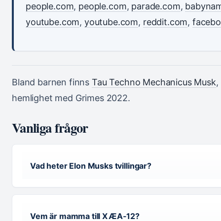
people.com
,
people.com
,
parade.com
,
babyna
youtube.com
,
youtube.com
,
reddit.com
,
faceb
Bland barnen finns
Tau Techno Mechanicus Musk
,
hemlighet med Grimes 2022.
Vanliga frågor
Vad heter Elon Musks tvillingar?
Vem är mamma till X Æ A‑12?