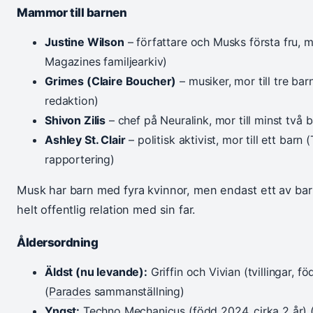
Mammor till barnen
Justine Wilson
– författare och Musks första fru, m
Magazines familjearkiv)
Grimes (Claire Boucher)
– musiker, mor till tre ba
redaktion)
Shivon Zilis
– chef på Neuralink, mor till minst två b
Ashley St. Clair
– politisk aktivist, mor till ett barn
rapportering)
Musk har barn med fyra kvinnor, men endast ett av bar
helt offentlig relation med sin far.
Åldersordning
Äldst (nu levande):
Griffin och Vivian (tvillingar, f
(
Parades
sammanställning)
Yngst:
Techno Mechanicus (född 2024, cirka 2 år)