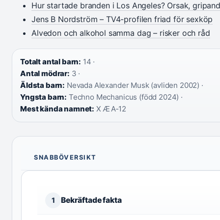
Hur startade branden i Los Angeles? Orsak, gripan
Jens B Nordström – TV4-profilen friad för sexköp
Alvedon och alkohol samma dag – risker och råd
Totalt antal barn:
14 ·
Antal mödrar:
3 ·
Äldsta barn:
Nevada Alexander Musk (avliden 2002) ·
Yngsta barn:
Techno Mechanicus (född 2024) ·
Mest kända namnet:
X Æ A‑12
SNABBÖVERSIKT
Bekräftade fakta
1