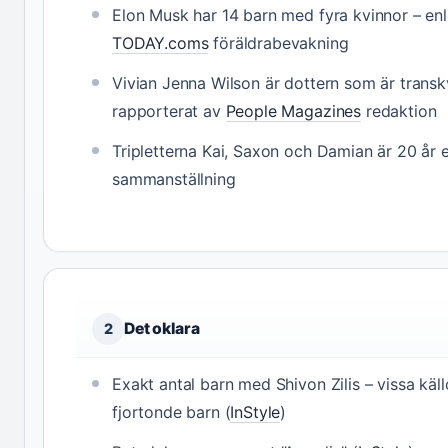
Elon Musk har 14 barn med fyra kvinnor – enl
TODAY.coms
föräldrabevakning
Vivian Jenna Wilson är dottern som är transk
rapporterat av
People Magazines
redaktion
Tripletterna Kai, Saxon och Damian är 20 år 
sammanställning
Det oklara
2
Exakt antal barn med Shivon Zilis – vissa käl
fjortonde barn (
InStyle
)