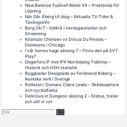
New Balance Fuelcell Rebel V4 – Prestanda för
Löpning
När Går Åberg Ut Idag – Aktuella TV-Tider &
Tävlingsinfo
Borg 24/7 – Inblick i Vardagsrelation och
Streaming
Khamzat Chimaev vs Dricus Du Plessis –
Dominans i Chicago
I vår herres hage säsong 7 – Finns den på SVT
Play?
Degerfors IF mot IFK Norrköping Tidslinje –
Historik och H2H-statistik
Byggnader Designade av Ferdinand Boberg –
Ikoniska verk i Sverige
Rollistan i Domare Claire Lewis – Skådespelare
och nyckelfakta
Delicious in Dungeon säsong 2 – Status, trailer
och allt vi vet
Sök
efter: