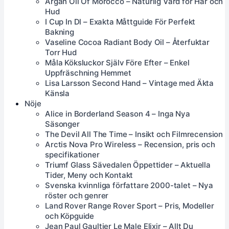
Argan Oil Of Morocco – Naturlig Vård för Hår och
Hud
I Cup In Dl – Exakta Måttguide För Perfekt
Bakning
Vaseline Cocoa Radiant Body Oil – Återfuktar
Torr Hud
Måla Köksluckor Själv Före Efter – Enkel
Uppfräschning Hemmet
Lisa Larsson Second Hand – Vintage med Äkta
Känsla
Nöje
Alice in Borderland Season 4 – Inga Nya
Säsonger
The Devil All The Time – Insikt och Filmrecension
Arctis Nova Pro Wireless – Recension, pris och
specifikationer
Triumf Glass Sävedalen Öppettider – Aktuella
Tider, Meny och Kontakt
Svenska kvinnliga författare 2000-talet – Nya
röster och genrer
Land Rover Range Rover Sport – Pris, Modeller
och Köpguide
Jean Paul Gaultier Le Male Elixir – Allt Du