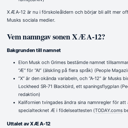
X Æ A‑12 är nu i förskoleåldern och börjar bli allt mer of
Musks sociala medier.
Vem namngav sonen X Æ A‑12?
Bakgrunden till namnet
Elon Musk och Grimes bestämde namnet tillsammans
”Æ” för ”AI” (älskling på flera språk) (People Magaz
”X” är den okända variabeln, och ”A‑12” är Musks bid
Lockheed SR‑71 Blackbird, ett spaningsflygplan (P
redaktion)
Kalifornien tvingades ändra sina namnregler för att
specialtecknet Æ i födelseattesten (
TODAY.coms
be
Uttalet av X Æ A‑12