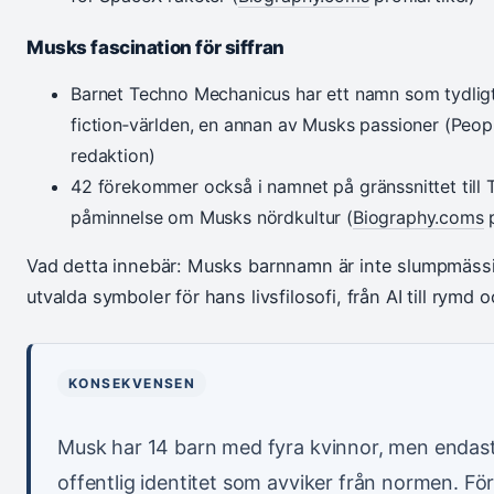
Musks fascination för siffran
Barnet Techno Mechanicus har ett namn som tydligt
fiction‑världen, en annan av Musks passioner (Peo
redaktion)
42 förekommer också i namnet på gränssnittet till T
påminnelse om Musks nördkultur (
Biography.coms
p
Vad detta innebär: Musks barnnamn är inte slumpmässi
utvalda symboler för hans livsfilosofi, från AI till rymd oc
KONSEKVENSEN
Musk har 14 barn med fyra kvinnor, men endast
offentlig identitet som avviker från normen. F