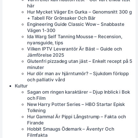
här
Hur Mycket Väger En Gurka – Genomsnitt 300 g
+ Tabell För Grönsaker Och Bär
Engineering Guide Classic Wow – Snabbaste
Vägen 1-300
Ida Warg Self Tanning Mousse – Recension,
nyansguide, tips
Vilken IPTV Leverantör Är Bäst – Guide och
Jämförelse 2025
Glutenfri pizzadeg utan jäst – Enkelt recept på 5
minuter
Hur dör man av hjärntumör? – Sjukdom förlopp
och palliativ vård
Kultur
Sagan om ringen karaktärer – Djup Inblick i Bok
och Film
New Harry Potter Series – HBO Startar Episk
Tolkning
Hur Gammal Är Pippi Långstrump – Fakta och
Firande
Hobbit Smaugs Ödemark – Äventyr Och
Filmfakta