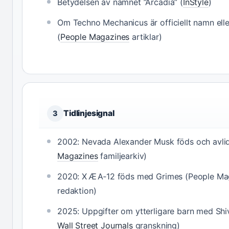
Betydelsen av namnet ”Arcadia” (
InStyle
)
Om Techno Mechanicus är officiellt namn el
(
People Magazines
artiklar)
Tidlinjesignal
3
2002: Nevada Alexander Musk föds och avlid
Magazines
familjearkiv)
2020: X Æ A‑12 föds med Grimes (People Ma
redaktion)
2025: Uppgifter om ytterligare barn med Shiv
Wall Street Journals
granskning)