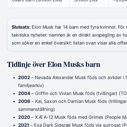
Slutsats:
Elon Musk har 14 barn med fyra kvinnor. För 
tekniska nyheter: namnen är en direkt avspegling av ha
som söker en enkel översikt: listan ovan visar alla offe
Tidlinje över Elon Musks barn
2002
– Nevada Alexander Musk föds och avlider i
familjearkiv)
2004
– Griffin och Vivian Musk föds (tvillingar) 
2006
– Kai, Saxon och Damian Musk föds (trillingar
sammanställning)
2020
– X Æ A‑12 Musk föds med Grimes (People Ma
2021
– Exa Dark Sideræl Musk föds via surrogat (