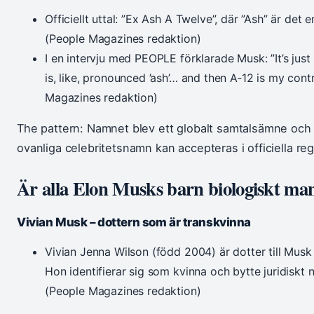
Officiellt uttal: ”Ex Ash A Twelve”, där ”Ash” är det 
(People Magazines redaktion)
I en intervju med PEOPLE förklarade Musk: ”It’s just 
is, like, pronounced ’ash’… and then A‑12 is my contr
Magazines redaktion)
The pattern: Namnet blev ett globalt samtalsämne och s
ovanliga celebritetsnamn kan accepteras i officiella reg
Är alla Elon Musks barn biologiskt man
Vivian Musk – dottern som är transkvinna
Vivian Jenna Wilson (född 2004) är dotter till Musk
Hon identifierar sig som kvinna och bytte juridisk
(People Magazines redaktion)