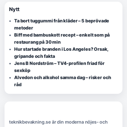
Nytt
Ta bort tuggummi från kläder – 5 beprövade
metoder
Biff med bambuskott recept – enkelt som på
restaurang på 30 min
Hur startade branden i Los Angeles? Orsak,
gripande och fakta
Jens B Nordström – TV4-profilen friad för
sexköp
Alvedon och alkohol samma dag – risker och
råd
teknikbevakning.se är din moderna nöjes- och