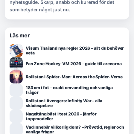
nyhetsguide. Skarp, snabb och kurerad för det
som betyder något just nu.
Läs mer
Visum Thailand nya regler 2026 – allt du behöver
veta
Fan Zone Hockey-VM 2026 – guide till arenorna
Rollistan i Spider-Man: Across the Spider-Verse
183 cm i fot – exakt omvandling och vanliga
frågor
Rollistan i Avengers: Infinity War – alla
skådespelare
Nageltång bäst i test 2026 – jämför
toppmodeller
Vad innebär villkorlig dom? – Prövotid, regler och
vanliga frågor