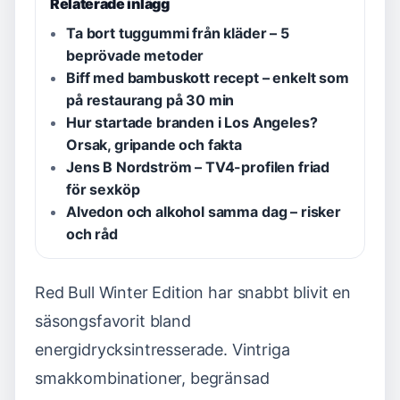
Relaterade inlägg
Ta bort tuggummi från kläder – 5
beprövade metoder
Biff med bambuskott recept – enkelt som
på restaurang på 30 min
Hur startade branden i Los Angeles?
Orsak, gripande och fakta
Jens B Nordström – TV4-profilen friad
för sexköp
Alvedon och alkohol samma dag – risker
och råd
Red Bull Winter Edition har snabbt blivit en
säsongsfavorit bland
energidrycksintresserade. Vintriga
smakkombinationer, begränsad