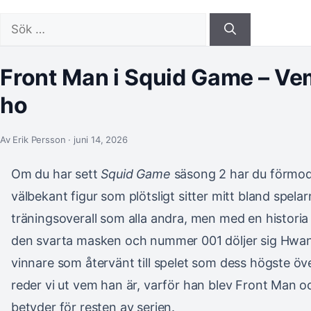
Sök
efter:
Front Man i Squid Game – Ve
ho
Av Erik Persson · juni 14, 2026
Om du har sett
Squid Game
säsong 2 har du förmodli
välbekant figur som plötsligt sitter mitt bland spe
träningsoverall som alla andra, men med en historia
den svarta masken och nummer 001 döljer sig Hwang
vinnare som återvänt till spelet som dess högste öve
reder vi ut vem han är, varför han blev Front Man o
betyder för resten av serien.