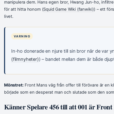
manipulera dem. Hans egen bror, Hwang Jun-ho, infiltr
för att hitta honom (
Squid Game Wiki (fanwiki)
) – ett f
livet.
VARNING
In-ho donerade en njure till sin bror när de var y
(filmnyheter)
) – bandet mellan dem är både djupt
Mönstret:
Front Mans väg från offer till förövare är en 
började som en desperat man och slutade som den som 
Känner Spelare 456 till att 001 är Fron