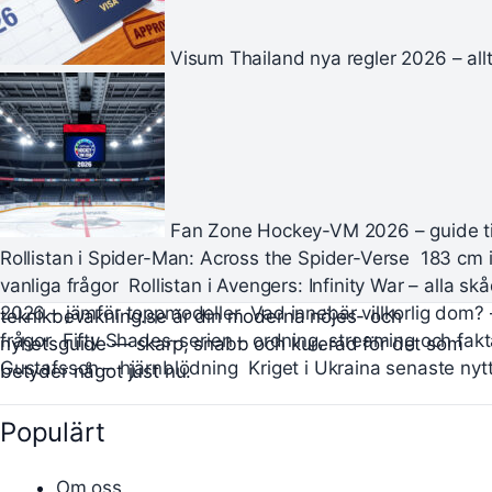
Visum Thailand nya regler 2026 – all
Fan Zone Hockey-VM 2026 – guide ti
Rollistan i Spider-Man: Across the Spider-Verse
183 cm i
vanliga frågor
Rollistan i Avengers: Infinity War – alla s
2026 – jämför toppmodeller
Vad innebär villkorlig dom? 
teknikbevakning.se är din moderna nöjes- och
frågor
Fifty Shades-serien – ordning, streaming och fak
nyhetsguide — skarp, snabb och kurerad för det som
Gustafsson – hjärnblödning
Kriget i Ukraina senaste nytt
betyder något just nu.
Populärt
Om oss