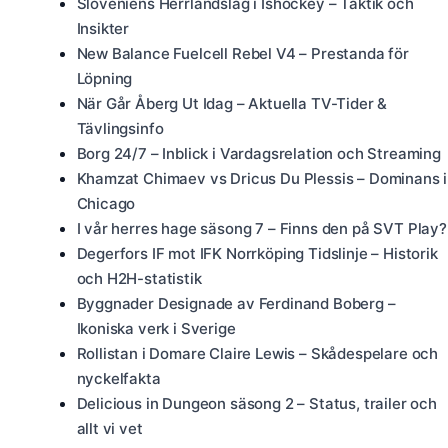
Sloveniens Herrlandslag i Ishockey – Taktik och
Insikter
New Balance Fuelcell Rebel V4 – Prestanda för
Löpning
När Går Åberg Ut Idag – Aktuella TV-Tider &
Tävlingsinfo
Borg 24/7 – Inblick i Vardagsrelation och Streaming
Khamzat Chimaev vs Dricus Du Plessis – Dominans i
Chicago
I vår herres hage säsong 7 – Finns den på SVT Play?
Degerfors IF mot IFK Norrköping Tidslinje – Historik
och H2H-statistik
Byggnader Designade av Ferdinand Boberg –
Ikoniska verk i Sverige
Rollistan i Domare Claire Lewis – Skådespelare och
nyckelfakta
Delicious in Dungeon säsong 2 – Status, trailer och
allt vi vet