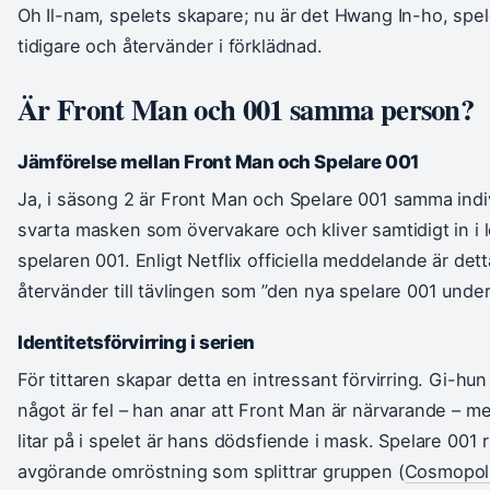
Oh Il-nam, spelets skapare; nu är det Hwang In-ho, spel
tidigare och återvänder i förklädnad.
Är Front Man och 001 samma person?
Jämförelse mellan Front Man och Spelare 001
Ja, i säsong 2 är Front Man och Spelare 001 samma ind
svarta masken som övervakare och kliver samtidigt in i
spelaren 001. Enligt Netflix officiella meddelande är de
återvänder till tävlingen som ”den nya spelare 001 unde
Identitetsförvirring i serien
För tittaren skapar detta en intressant förvirring. Gi-hu
något är fel – han anar att Front Man är närvarande – m
litar på i spelet är hans dödsfiende i mask. Spelare 001 rö
avgörande omröstning som splittrar gruppen (
Cosmopolit