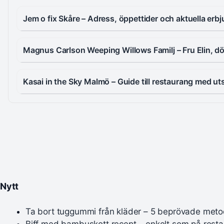
Jem o fix Skåre – Adress, öppettider och aktuella er
Magnus Carlson Weeping Willows Familj – Fru Elin, dö
Kasai in the Sky Malmö – Guide till restaurang med uts
Nytt
Ta bort tuggummi från kläder – 5 beprövade meto
Biff med bambuskott recept – enkelt som på rest