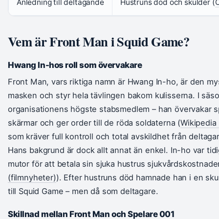
Anledning till deltagande
Hustruns död och skulder (
C
Vem är Front Man i Squid Game?
Hwang In-hos roll som övervakare
Front Man, vars riktiga namn är Hwang In-ho, är den mys
masken och styr hela tävlingen bakom kulisserna. I sä
organisationens högste stabsmedlem – han övervakar spe
skärmar och ger order till de röda soldaterna (
Wikipedia
som kräver full kontroll och total avskildhet från deltaga
Hans bakgrund är dock allt annat än enkel. In-ho var tid
mutor för att betala sin sjuka hustrus sjukvårdskostnad
(filmnyheter)
). Efter hustruns död hamnade han i en skul
till Squid Game – men då som deltagare.
Skillnad mellan Front Man och Spelare 001