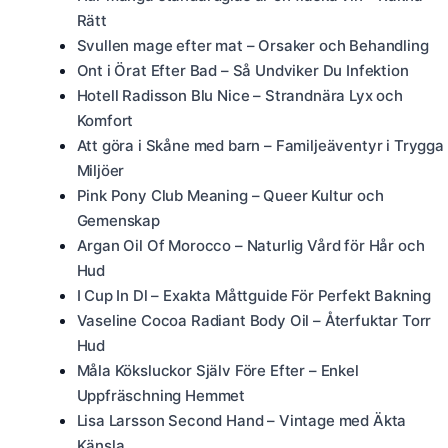
Rätt
Svullen mage efter mat – Orsaker och Behandling
Ont i Örat Efter Bad – Så Undviker Du Infektion
Hotell Radisson Blu Nice – Strandnära Lyx och
Komfort
Att göra i Skåne med barn – Familjeäventyr i Trygga
Miljöer
Pink Pony Club Meaning – Queer Kultur och
Gemenskap
Argan Oil Of Morocco – Naturlig Vård för Hår och
Hud
I Cup In Dl – Exakta Måttguide För Perfekt Bakning
Vaseline Cocoa Radiant Body Oil – Återfuktar Torr
Hud
Måla Köksluckor Själv Före Efter – Enkel
Uppfräschning Hemmet
Lisa Larsson Second Hand – Vintage med Äkta
Känsla