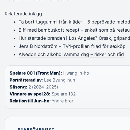
Relaterade inlägg
Ta bort tuggummi från kläder – 5 beprövade metod
Biff med bambuskott recept – enkelt som på resta
Hur startade branden i Los Angeles? Orsak, gripan
Jens B Nordström – TV4-profilen friad för sexköp
Alvedon och alkohol samma dag – risker och råd
Spelare 001 (Front Man):
Hwang In-ho ·
Porträtterad av:
Lee Byung-hun ·
Säsong:
2 (2024–2025) ·
Vinnare av spel 28:
Spelare 132 ·
Relation till Jun-ho:
Yngre bror
SNABBÖVERSIKT