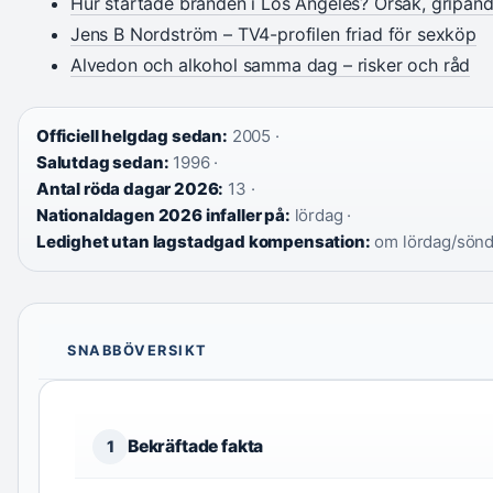
Hur startade branden i Los Angeles? Orsak, gripan
Jens B Nordström – TV4-profilen friad för sexköp
Alvedon och alkohol samma dag – risker och råd
Officiell helgdag sedan:
2005 ·
Salutdag sedan:
1996 ·
Antal röda dagar 2026:
13 ·
Nationaldagen 2026 infaller på:
lördag ·
Ledighet utan lagstadgad kompensation:
om lördag/sön
SNABBÖVERSIKT
Bekräftade fakta
1