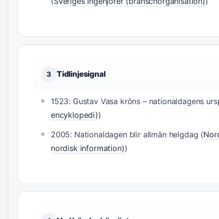
(
Sveriges Ingenjörer (branschorganisation)
)
Tidlinjesignal
3
1523: Gustav Vasa kröns – nationaldagens urs
encyklopedi)
)
2005: Nationaldagen blir allmän helgdag (
Nord
nordisk information)
)