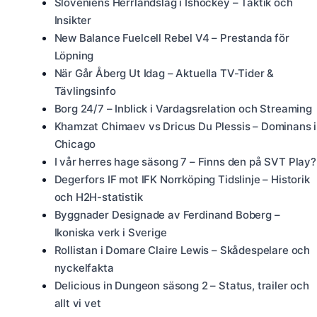
Sloveniens Herrlandslag i Ishockey – Taktik och
Insikter
New Balance Fuelcell Rebel V4 – Prestanda för
Löpning
När Går Åberg Ut Idag – Aktuella TV-Tider &
Tävlingsinfo
Borg 24/7 – Inblick i Vardagsrelation och Streaming
Khamzat Chimaev vs Dricus Du Plessis – Dominans i
Chicago
I vår herres hage säsong 7 – Finns den på SVT Play?
Degerfors IF mot IFK Norrköping Tidslinje – Historik
och H2H-statistik
Byggnader Designade av Ferdinand Boberg –
Ikoniska verk i Sverige
Rollistan i Domare Claire Lewis – Skådespelare och
nyckelfakta
Delicious in Dungeon säsong 2 – Status, trailer och
allt vi vet