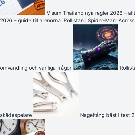
Visum Thailand nya regler 2026 – all
2026 – guide till arenorna
Rollistan i Spider-Man: Acros
omvandling och vanliga frågor
Rollist
skådespelare
Nageltång bäst i test 