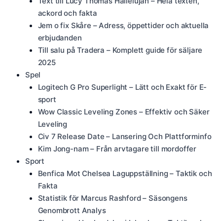
Text till Lucy Thomas Hallelujah – Hela texten,
ackord och fakta
Jem o fix Skåre – Adress, öppettider och aktuella
erbjudanden
Till salu på Tradera – Komplett guide för säljare
2025
Spel
Logitech G Pro Superlight – Lätt och Exakt för E-
sport
Wow Classic Leveling Zones – Effektiv och Säker
Leveling
Civ 7 Release Date – Lansering Och Plattforminfo
Kim Jong-nam – Från arvtagare till mordoffer
Sport
Benfica Mot Chelsea Laguppställning – Taktik och
Fakta
Statistik för Marcus Rashford – Säsongens
Genombrott Analys