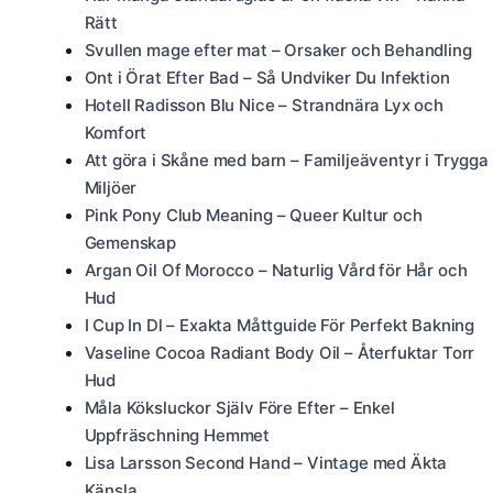
Rätt
Svullen mage efter mat – Orsaker och Behandling
Ont i Örat Efter Bad – Så Undviker Du Infektion
Hotell Radisson Blu Nice – Strandnära Lyx och
Komfort
Att göra i Skåne med barn – Familjeäventyr i Trygga
Miljöer
Pink Pony Club Meaning – Queer Kultur och
Gemenskap
Argan Oil Of Morocco – Naturlig Vård för Hår och
Hud
I Cup In Dl – Exakta Måttguide För Perfekt Bakning
Vaseline Cocoa Radiant Body Oil – Återfuktar Torr
Hud
Måla Köksluckor Själv Före Efter – Enkel
Uppfräschning Hemmet
Lisa Larsson Second Hand – Vintage med Äkta
Känsla