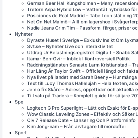
German Beer Hall Kungsholmen – Meny, recensione
Tretorn Aspa Hybrid Low – Vattentät hybridsko för
Posiciones de Real Madrid – Tabell och ställning 
Net On Net Malmö – Allt om lagershop i Svågertorp
Nudie Jeans Grim Tim – Passform, färger, priser o
Nyheter
Dyraste Huset I Sverige – Exklusiv Insikt Om Lyx
Svt.se – Nyheter Live och Interaktivitet
Utdrag Ur Belastningsregistret Digitalt – Snabb Sä
Itamar Ben-Gvir – Inblick I Kontroversiell Politik
Räddningstjänsten Senaste Larm Kristianstad – Tr
Hur Lång Är Taylor Swift – Officiell längd och fakt
Nya livet på landet med Sarah Beeny – Hur många 
Text till Lucy Thomas Hallelujah – Hela texten, ac
Jem o fix Skåre – Adress, öppettider och aktuella
Till salu på Tradera – Komplett guide för säljare 2
Spel
Logitech G Pro Superlight – Lätt och Exakt för E-sp
Wow Classic Leveling Zones – Effektiv och Säker 
Civ 7 Release Date – Lansering Och Plattforminfo
Kim Jong-nam – Från arvtagare till mordoffer
Sport