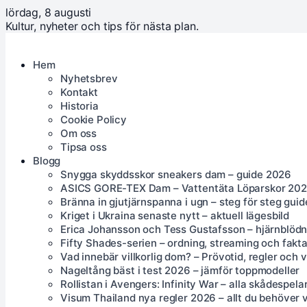
lördag, 8 augusti
Kultur, nyheter och tips för nästa plan.
Hem
Nyhetsbrev
Kontakt
Historia
Cookie Policy
Om oss
Tipsa oss
Blogg
Snygga skyddsskor sneakers dam – guide 2026
ASICS GORE-TEX Dam – Vattentäta Löparskor 20
Bränna in gjutjärnspanna i ugn – steg för steg guid
Kriget i Ukraina senaste nytt – aktuell lägesbild
Erica Johansson och Tess Gustafsson – hjärnblödn
Fifty Shades-serien – ordning, streaming och fakt
Vad innebär villkorlig dom? – Prövotid, regler och 
Nageltång bäst i test 2026 – jämför toppmodeller
Rollistan i Avengers: Infinity War – alla skådespela
Visum Thailand nya regler 2026 – allt du behöver 