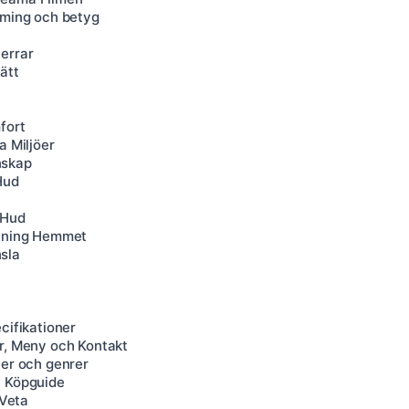
aming och betyg
errar
ätt
fort
a Miljöer
nskap
Hud
 Hud
chning Hemmet
sla
cifikationer
er, Meny och Kontakt
ter och genrer
h Köpguide
 Veta