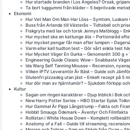
Hur startade branden i Los Angeles? Orsak, gripan
Ta bort tuggummi från kläder – 5 beprövade metod
Ekonomi
Hur Vet Man Om Man Har Löss – Symtom, Luskam
Buss från Arlanda till Västerås – Tidtabell och pri
Fiskgryta med lax och torsk Jennys Matblogg – Enk
Hur mycket ska en kattunge äta – Portionsråd efte
Hur mycket pengar får man efter lumpen – Dagersä
Varm eller kall hudton test – Gör vårt enkla test hä
Hur Mycket Väger En Gurka – Genomsnitt 300 g + 
Engineering Guide Classic Wow – Snabbaste Väge
Ida Warg Self Tanning Mousse – Recension, nyansg
Vilken IPTV Leverantör Är Bäst – Guide och Jämfö
Glutenfri pizzadeg utan jäst – Enkelt recept på 5 m
Hur dör man av hjärntumör? – Sjukdom förlopp och 
Kultur
Sagan om ringen karaktärer – Djup Inblick i Bok oc
New Harry Potter Series – HBO Startar Episk Tolkn
Hur Gammal Är Pippi Långstrump – Fakta och Fira
Hobbit Smaugs Ödemark – Äventyr Och Filmfakta
Rollistan i White House Down – Komplett rollbesä
Anatomy of a Fall – Guide till streaming, recensione
Morran och Tobias – Som en Skänk från Ovan – St