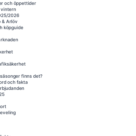
r och öppettider
 vintern
2025/2026
 & Arlöv
ch köpguide
marknaden
kerhet
afiksäkerhet
a
säsonger finns det?
kord och fakta
 erbjudanden
025
ort
Leveling