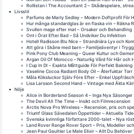
Rollistan i The Accountant 2 – Skådespelare, stre
Livsstil
Parfums de Marly Sedley – Modern Doftprofil För H
Hur många standardglas är en flaska vin – Räkna R
Svullen mage efter mat – Orsaker och Behandling
Ont i Örat Efter Bad – Så Undviker Du Infektion
Hotell Radisson Blu Nice – Strandnära Lyx och Kom
Att göra i Skåne med barn – Familjeäventyr i Trygg
Pink Pony Club Meaning – Queer Kultur och Geme
Argan Oil Of Morocco – Naturlig Vård för Hår och 
I Cup In Dl – Exakta Måttguide För Perfekt Bakning
Vaseline Cocoa Radiant Body Oil – Återfuktar Torr
Måla Köksluckor Själv Före Efter – Enkel Uppfräs
Lisa Larsson Second Hand – Vintage med Äkta Kän
Nöje
Alice in Borderland Season 4 – Inga Nya Säsonger
The Devil All The Time – Insikt och Filmrecension
Arctis Nova Pro Wireless – Recension, pris och spe
Triumf Glass Sävedalen Öppettider – Aktuella Tid
Svenska kvinnliga författare 2000-talet – Nya rös
Land Rover Range Rover Sport – Pris, Modeller oc
Jean Paul Gaultier Le Male Elixir – Allt Du Behöver