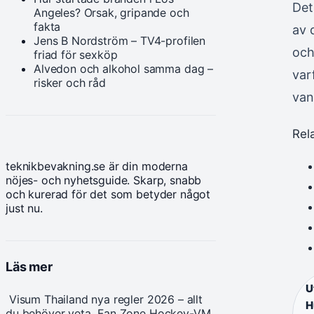
Det
Angeles? Orsak, gripande och
fakta
av 
Jens B Nordström – TV4-profilen
och
friad för sexköp
Alvedon och alkohol samma dag –
var
risker och råd
van
Rel
teknikbevakning.se är din moderna
nöjes- och nyhetsguide. Skarp, snabb
och kurerad för det som betyder något
just nu.
Läs mer
U
Visum Thailand nya regler 2026 – allt
H
du behöver veta
Fan Zone Hockey-VM