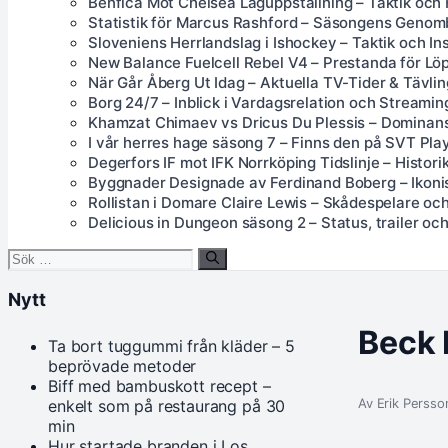
Benfica Mot Chelsea Laguppställning – Taktik och
Statistik för Marcus Rashford – Säsongens Genom
Sloveniens Herrlandslag i Ishockey – Taktik och Ins
New Balance Fuelcell Rebel V4 – Prestanda för Lö
När Går Åberg Ut Idag – Aktuella TV-Tider & Tävlin
Borg 24/7 – Inblick i Vardagsrelation och Streamin
Khamzat Chimaev vs Dricus Du Plessis – Dominans
I vår herres hage säsong 7 – Finns den på SVT Pla
Degerfors IF mot IFK Norrköping Tidslinje – Histori
Byggnader Designade av Ferdinand Boberg – Ikonis
Rollistan i Domare Claire Lewis – Skådespelare oc
Delicious in Dungeon säsong 2 – Status, trailer och 
Sök
efter:
Nytt
Beck P
Ta bort tuggummi från kläder – 5
beprövade metoder
Biff med bambuskott recept –
Av Erik Persson
enkelt som på restaurang på 30
min
Hur startade branden i Los