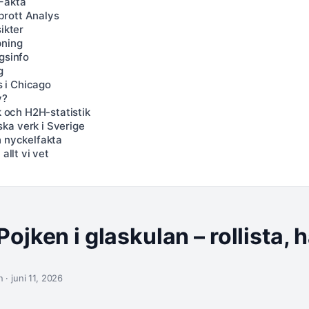
 Fakta
brott Analys
ikter
pning
gsinfo
g
 i Chicago
y?
k och H2H-statistik
ka verk i Sverige
h nyckelfakta
allt vi vet
ojken i glaskulan – rollista, 
 · juni 11, 2026