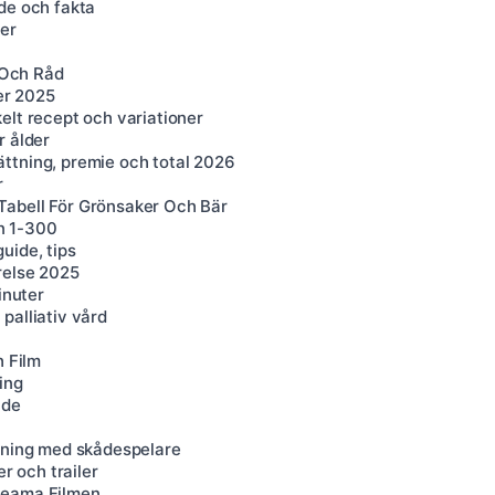
de och fakta
er
 Och Råd
ser 2025
elt recept och variationer
r ålder
ttning, premie och total 2026
r
Tabell För Grönsaker Och Bär
n 1-300
uide, tips
relse 2025
inuter
palliativ vård
h Film
ing
nde
ttning med skådespelare
r och trailer
reama Filmen