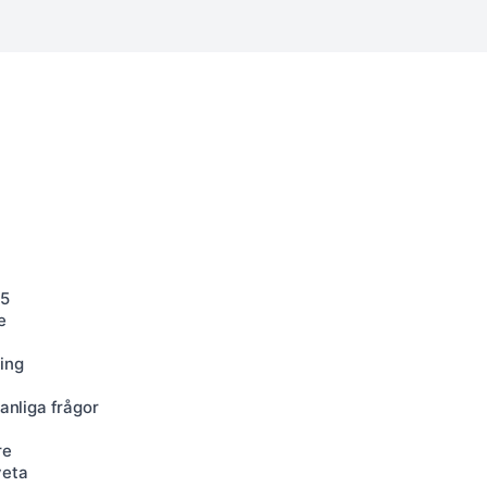
25
e
ing
a
vanliga frågor
re
veta