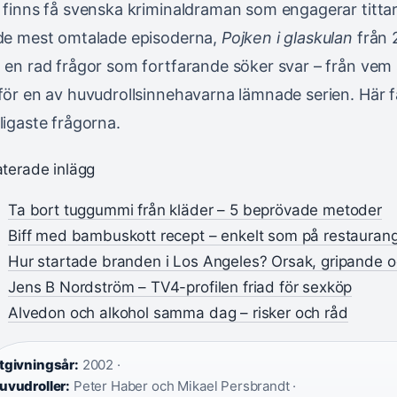
 finns få svenska kriminaldraman som engagerar titt
de mest omtalade episoderna,
Pojken i glaskulan
från 
 en rad frågor som fortfarande söker svar – från vem s
för en av huvudrollsinnehavarna lämnade serien. Här f
ligaste frågorna.
aterade inlägg
Ta bort tuggummi från kläder – 5 beprövade metoder
Biff med bambuskott recept – enkelt som på restauran
Hur startade branden i Los Angeles? Orsak, gripande o
Jens B Nordström – TV4-profilen friad för sexköp
Alvedon och alkohol samma dag – risker och råd
tgivningsår:
2002 ·
uvudroller:
Peter Haber och Mikael Persbrandt ·