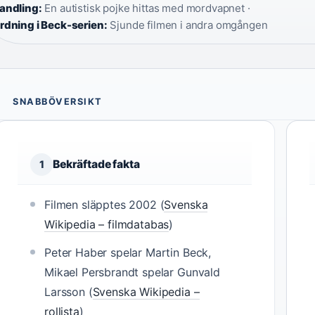
andling:
En autistisk pojke hittas med mordvapnet ·
rdning i Beck-serien:
Sjunde filmen i andra omgången
SNABBÖVERSIKT
Bekräftade fakta
1
Filmen släpptes 2002 (
Svenska
Wikipedia – filmdatabas
)
Peter Haber spelar Martin Beck,
Mikael Persbrandt spelar Gunvald
Larsson (
Svenska Wikipedia –
rollista
)