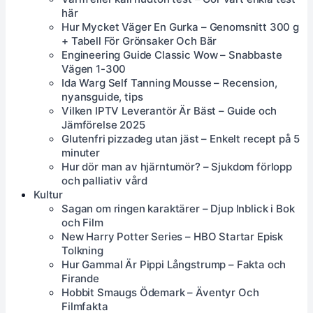
här
Hur Mycket Väger En Gurka – Genomsnitt 300 g
+ Tabell För Grönsaker Och Bär
Engineering Guide Classic Wow – Snabbaste
Vägen 1-300
Ida Warg Self Tanning Mousse – Recension,
nyansguide, tips
Vilken IPTV Leverantör Är Bäst – Guide och
Jämförelse 2025
Glutenfri pizzadeg utan jäst – Enkelt recept på 5
minuter
Hur dör man av hjärntumör? – Sjukdom förlopp
och palliativ vård
Kultur
Sagan om ringen karaktärer – Djup Inblick i Bok
och Film
New Harry Potter Series – HBO Startar Episk
Tolkning
Hur Gammal Är Pippi Långstrump – Fakta och
Firande
Hobbit Smaugs Ödemark – Äventyr Och
Filmfakta