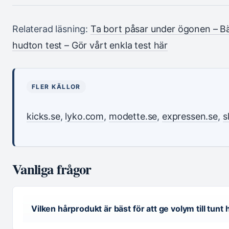
Relaterad läsning:
Ta bort påsar under ögonen – B
hudton test – Gör vårt enkla test här
FLER KÄLLOR
kicks.se
,
lyko.com
,
modette.se
,
expressen.se
,
s
Vanliga frågor
Vilken hårprodukt är bäst för att ge volym till tunt 