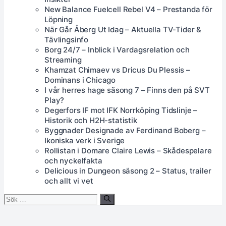
New Balance Fuelcell Rebel V4 – Prestanda för
Löpning
När Går Åberg Ut Idag – Aktuella TV-Tider &
Tävlingsinfo
Borg 24/7 – Inblick i Vardagsrelation och
Streaming
Khamzat Chimaev vs Dricus Du Plessis –
Dominans i Chicago
I vår herres hage säsong 7 – Finns den på SVT
Play?
Degerfors IF mot IFK Norrköping Tidslinje –
Historik och H2H-statistik
Byggnader Designade av Ferdinand Boberg –
Ikoniska verk i Sverige
Rollistan i Domare Claire Lewis – Skådespelare
och nyckelfakta
Delicious in Dungeon säsong 2 – Status, trailer
och allt vi vet
Sök
efter: