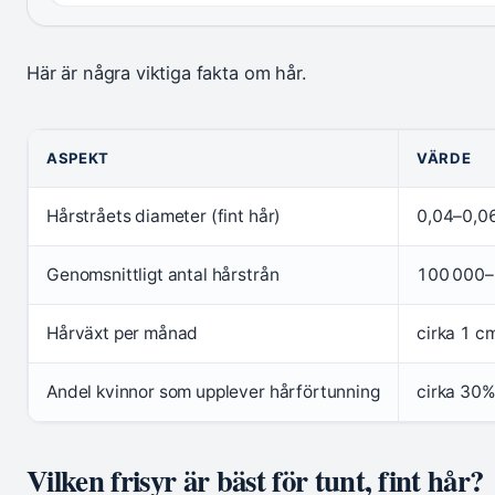
Här är några viktiga fakta om hår.
ASPEKT
VÄRDE
Hårstråets diameter (fint hår)
0,04–0,0
Genomsnittligt antal hårstrån
100 000–
Hårväxt per månad
cirka 1 c
Andel kvinnor som upplever hårförtunning
cirka 30%
Vilken frisyr är bäst för tunt, fint hår?