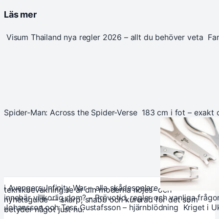
Läs mer
Visum Thailand nya regler 2026 – allt du behöver veta
Fa
Spider-Man: Across the Spider-Verse
183 cm i fot – exakt
i Avengers: Infinity War – alla skådespelare
teknikbevakning.se är din moderna nöjes- och
innebär villkorlig dom? – Prövotid, regler och vanliga frågo
nyhetsguide — skarp, snabb och kurerad för det som
Johansson och Tess Gustafsson – hjärnblödning
Kriget i U
betyder något just nu.