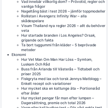
Vad innebär villkorlig dom? – Prövotid, regler och
vanliga frågor
Nageltång bäst i test 2026 – jämför toppmodeller
Rollistan i Avengers: Infinity War – alla
skådespelare
Visum Thailand nya regler 2026 – allt du behöver
veta
Hur startade branden i Los Angeles? Orsak,
gripande och fakta
Ta bort tuggummi från kläder – 5 beprövade
metoder
Ekonomi
Hur Vet Man Om Man Har Löss – Symtom,
Luskam Och Råd
Buss från Arlanda till Västerås – Tidtabell och
priser 2025
Fiskgryta med lax och torsk Jennys Matblogg –
Enkelt recept och variationer
Hur mycket ska en kattunge äta – Portionsråd
efter ålder
Hur mycket pengar får man efter lumpen –
Dagersättning, premie och total 2026
Varm eller kall hudton test – Gör vårt enkla test