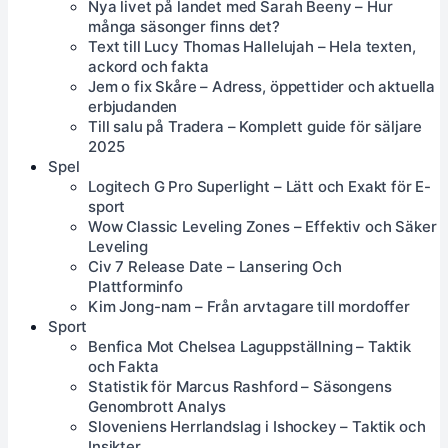
Nya livet på landet med Sarah Beeny – Hur
många säsonger finns det?
Text till Lucy Thomas Hallelujah – Hela texten,
ackord och fakta
Jem o fix Skåre – Adress, öppettider och aktuella
erbjudanden
Till salu på Tradera – Komplett guide för säljare
2025
Spel
Logitech G Pro Superlight – Lätt och Exakt för E-
sport
Wow Classic Leveling Zones – Effektiv och Säker
Leveling
Civ 7 Release Date – Lansering Och
Plattforminfo
Kim Jong-nam – Från arvtagare till mordoffer
Sport
Benfica Mot Chelsea Laguppställning – Taktik
och Fakta
Statistik för Marcus Rashford – Säsongens
Genombrott Analys
Sloveniens Herrlandslag i Ishockey – Taktik och
Insikter