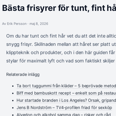
Bästa frisyrer för tunt, fint h
Av Erik Persson · maj 8, 2026
Om du har tunt och fint hår vet du att det inte allti
snygg frisyr. Skillnaden mellan att håret ser platt 
klippteknik och produkter, och i den här guiden får 
stylar för maximalt lyft och vad som faktiskt skiljer
Relaterade inlägg
Ta bort tuggummi från kläder – 5 beprövade metod
Biff med bambuskott recept – enkelt som på resta
Hur startade branden i Los Angeles? Orsak, gripan
Jens B Nordström – TV4-profilen friad för sexköp
Alvedon och alkohol samma dag – risker och råd