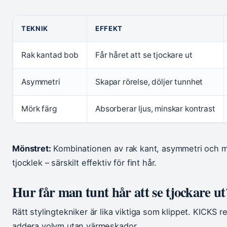
TEKNIK
EFFEKT
Rak kantad bob
Får håret att se tjockare ut
Asymmetri
Skapar rörelse, döljer tunnhet
Mörk färg
Absorberar ljus, minskar kontrast
Mönstret:
Kombinationen av rak kant, asymmetri och mö
tjocklek – särskilt effektiv för fint hår.
Hur får man tunt hår att se tjockare ut
Rätt stylingtekniker är lika viktiga som klippet. KICKS
addera volym utan värmeskador.