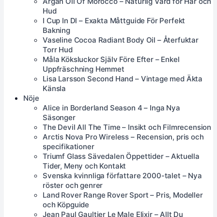
Argan Oil Of Morocco – Naturlig Vård för Hår och
Hud
I Cup In Dl – Exakta Måttguide För Perfekt
Bakning
Vaseline Cocoa Radiant Body Oil – Återfuktar
Torr Hud
Måla Köksluckor Själv Före Efter – Enkel
Uppfräschning Hemmet
Lisa Larsson Second Hand – Vintage med Äkta
Känsla
Nöje
Alice in Borderland Season 4 – Inga Nya
Säsonger
The Devil All The Time – Insikt och Filmrecension
Arctis Nova Pro Wireless – Recension, pris och
specifikationer
Triumf Glass Sävedalen Öppettider – Aktuella
Tider, Meny och Kontakt
Svenska kvinnliga författare 2000-talet – Nya
röster och genrer
Land Rover Range Rover Sport – Pris, Modeller
och Köpguide
Jean Paul Gaultier Le Male Elixir – Allt Du