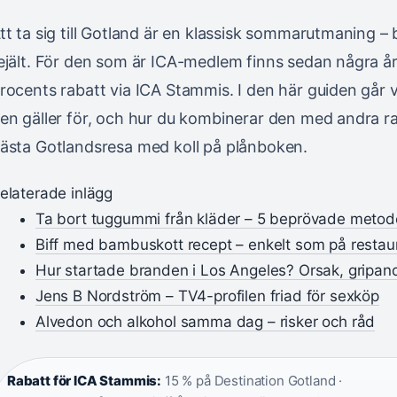
tt ta sig till Gotland är en klassisk sommarutmaning – b
ejält. För den som är ICA-medlem finns sedan några år e
rocents rabatt via ICA Stammis. I den här guiden går 
en gäller för, och hur du kombinerar den med andra ra
ästa Gotlandsresa med koll på plånboken.
elaterade inlägg
Ta bort tuggummi från kläder – 5 beprövade metod
Biff med bambuskott recept – enkelt som på resta
Hur startade branden i Los Angeles? Orsak, gripan
Jens B Nordström – TV4-profilen friad för sexköp
Alvedon och alkohol samma dag – risker och råd
Rabatt för ICA Stammis:
15 % på Destination Gotland ·