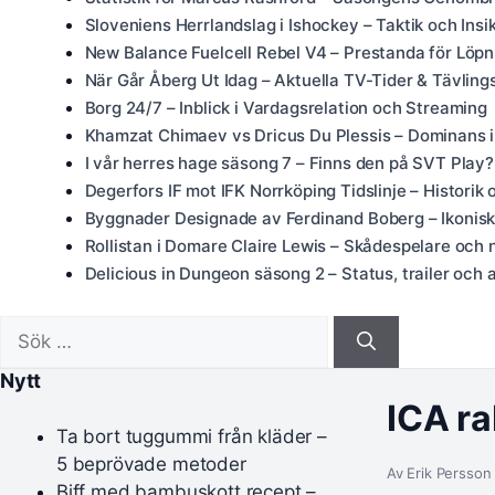
Sloveniens Herrlandslag i Ishockey – Taktik och Insi
New Balance Fuelcell Rebel V4 – Prestanda för Löpn
När Går Åberg Ut Idag – Aktuella TV-Tider & Tävling
Borg 24/7 – Inblick i Vardagsrelation och Streaming
Khamzat Chimaev vs Dricus Du Plessis – Dominans 
I vår herres hage säsong 7 – Finns den på SVT Play?
Degerfors IF mot IFK Norrköping Tidslinje – Historik 
Byggnader Designade av Ferdinand Boberg – Ikoniska
Rollistan i Domare Claire Lewis – Skådespelare och 
Delicious in Dungeon säsong 2 – Status, trailer och al
Sök
efter:
Nytt
ICA ra
Ta bort tuggummi från kläder –
5 beprövade metoder
Av Erik Persson 
Biff med bambuskott recept –