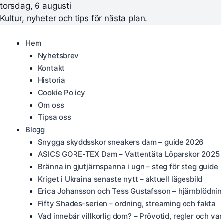
torsdag, 6 augusti
Kultur, nyheter och tips för nästa plan.
Hem
Nyhetsbrev
Kontakt
Historia
Cookie Policy
Om oss
Tipsa oss
Blogg
Snygga skyddsskor sneakers dam – guide 2026
ASICS GORE-TEX Dam – Vattentäta Löparskor 2025
Bränna in gjutjärnspanna i ugn – steg för steg guide
Kriget i Ukraina senaste nytt – aktuell lägesbild
Erica Johansson och Tess Gustafsson – hjärnblödni
Fifty Shades-serien – ordning, streaming och fakta
Vad innebär villkorlig dom? – Prövotid, regler och va