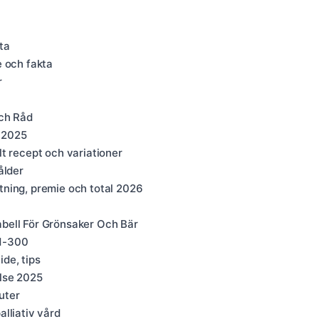
ta
e och fakta
r
ch Råd
r 2025
t recept och variationer
ålder
ning, premie och total 2026
bell För Grönsaker Och Bär
 1-300
de, tips
else 2025
uter
lliativ vård