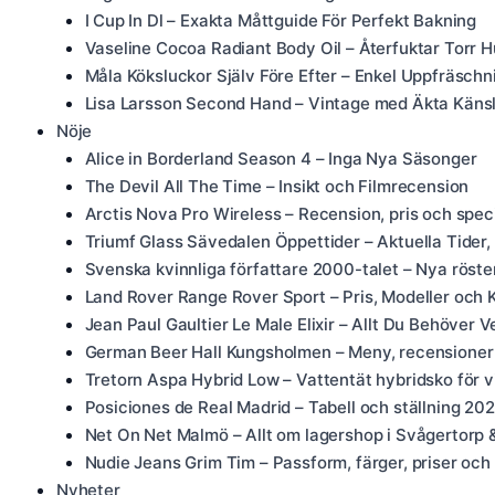
I Cup In Dl – Exakta Måttguide För Perfekt Bakning
Vaseline Cocoa Radiant Body Oil – Återfuktar Torr 
Måla Köksluckor Själv Före Efter – Enkel Uppfräsc
Lisa Larsson Second Hand – Vintage med Äkta Käns
Nöje
Alice in Borderland Season 4 – Inga Nya Säsonger
The Devil All The Time – Insikt och Filmrecension
Arctis Nova Pro Wireless – Recension, pris och speci
Triumf Glass Sävedalen Öppettider – Aktuella Tider
Svenska kvinnliga författare 2000-talet – Nya röste
Land Rover Range Rover Sport – Pris, Modeller och 
Jean Paul Gaultier Le Male Elixir – Allt Du Behöver V
German Beer Hall Kungsholmen – Meny, recensioner
Tretorn Aspa Hybrid Low – Vattentät hybridsko för v
Posiciones de Real Madrid – Tabell och ställning 2
Net On Net Malmö – Allt om lagershop i Svågertorp 
Nudie Jeans Grim Tim – Passform, färger, priser och
Nyheter