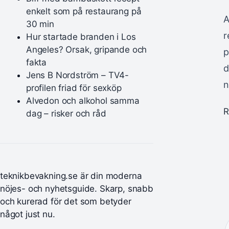
enkelt som på restaurang på
A
30 min
r
Hur startade branden i Los
Angeles? Orsak, gripande och
p
fakta
d
Jens B Nordström – TV4-
n
profilen friad för sexköp
Alvedon och alkohol samma
R
dag – risker och råd
teknikbevakning.se är din moderna
nöjes- och nyhetsguide. Skarp, snabb
och kurerad för det som betyder
något just nu.