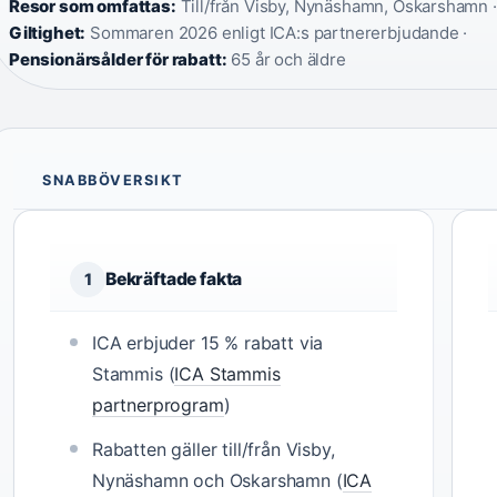
Resor som omfattas:
Till/från Visby, Nynäshamn, Oskarshamn ·
Giltighet:
Sommaren 2026 enligt ICA:s partnererbjudande ·
Pensionärsålder för rabatt:
65 år och äldre
SNABBÖVERSIKT
Bekräftade fakta
1
ICA erbjuder 15 % rabatt via
Stammis (
ICA Stammis
partnerprogram
)
Rabatten gäller till/från Visby,
Nynäshamn och Oskarshamn (
ICA