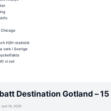
kter
ing
sinfo
i Chicago
och H2H-statistik
 verk i Sverige
nyckelfakta
lt vi vet
batt Destination Gotland – 15
· juni 18, 2026