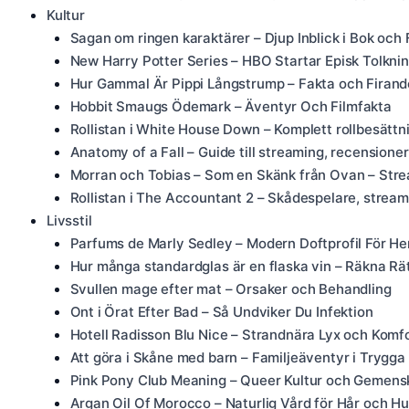
Kultur
Sagan om ringen karaktärer – Djup Inblick i Bok och 
New Harry Potter Series – HBO Startar Episk Tolkni
Hur Gammal Är Pippi Långstrump – Fakta och Firand
Hobbit Smaugs Ödemark – Äventyr Och Filmfakta
Rollistan i White House Down – Komplett rollbesätt
Anatomy of a Fall – Guide till streaming, recensioner
Morran och Tobias – Som en Skänk från Ovan – Str
Rollistan i The Accountant 2 – Skådespelare, strea
Livsstil
Parfums de Marly Sedley – Modern Doftprofil För He
Hur många standardglas är en flaska vin – Räkna Rä
Svullen mage efter mat – Orsaker och Behandling
Ont i Örat Efter Bad – Så Undviker Du Infektion
Hotell Radisson Blu Nice – Strandnära Lyx och Komf
Att göra i Skåne med barn – Familjeäventyr i Trygga 
Pink Pony Club Meaning – Queer Kultur och Gemens
Argan Oil Of Morocco – Naturlig Vård för Hår och H