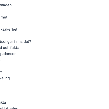
rknaden
erhet
iksäkerhet
äsonger finns det?
rd och fakta
rbjudanden
5
rt
veling
akta
ott Analys