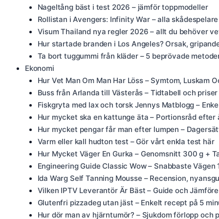
Nageltång bäst i test 2026 – jämför toppmodeller
Rollistan i Avengers: Infinity War – alla skådespelare
Visum Thailand nya regler 2026 – allt du behöver ve
Hur startade branden i Los Angeles? Orsak, gripand
Ta bort tuggummi från kläder – 5 beprövade metode
Ekonomi
Hur Vet Man Om Man Har Löss – Symtom, Luskam O
Buss från Arlanda till Västerås – Tidtabell och prise
Fiskgryta med lax och torsk Jennys Matblogg – Enkel
Hur mycket ska en kattunge äta – Portionsråd efter 
Hur mycket pengar får man efter lumpen – Dagersätt
Varm eller kall hudton test – Gör vårt enkla test här
Hur Mycket Väger En Gurka – Genomsnitt 300 g + Ta
Engineering Guide Classic Wow – Snabbaste Vägen
Ida Warg Self Tanning Mousse – Recension, nyansgui
Vilken IPTV Leverantör Är Bäst – Guide och Jämför
Glutenfri pizzadeg utan jäst – Enkelt recept på 5 min
Hur dör man av hjärntumör? – Sjukdom förlopp och pa