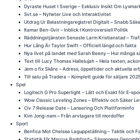
Dyraste Huset I Sverige – Exklusiv Insikt Om Lyxma
Svt.se – Nyheter Live och Interaktivitet
Utdrag Ur Belastningsregistret Digitalt – Snabb Säk
Itamar Ben-Gvir – Inblick I Kontroversiell Politik
Räddningstjänsten Senaste Larm Kristianstad – Traf
Hur Lång Är Taylor Swift – Officiell längd och fakta
Nya livet på landet med Sarah Beeny – Hur många s
Text till Lucy Thomas Hallelujah – Hela texten, acko
Jem o fix Skåre – Adress, öppettider och aktuella e
Till salu på Tradera – Komplett guide för säljare 202
Spel
Logitech G Pro Superlight – Lätt och Exakt för E-spo
Wow Classic Leveling Zones – Effektiv och Säker Le
Civ 7 Release Date – Lansering Och Plattforminfo
Kim Jong-nam – Från arvtagare till mordoffer
Sport
Benfica Mot Chelsea Laguppställning – Taktik och F
Statistik för Marcus Rashford – Säsongens Genombr