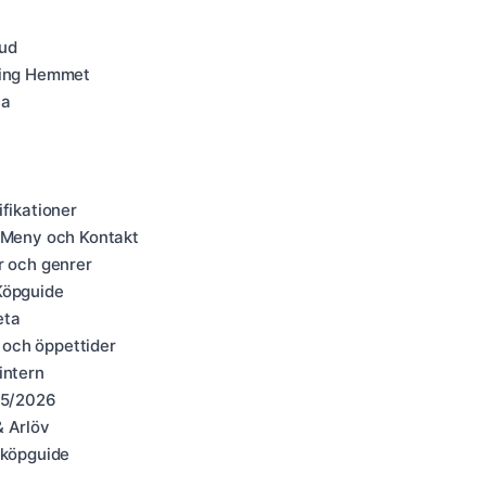
Hud
hning Hemmet
la
fikationer
, Meny och Kontakt
r och genrer
Köpguide
eta
 och öppettider
intern
025/2026
& Arlöv
 köpguide