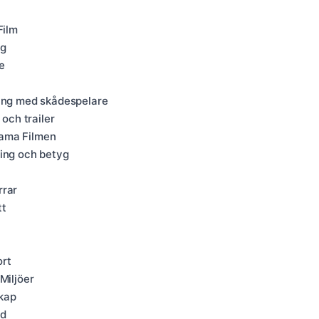
Film
ng
e
ning med skådespelare
 och trailer
eama Filmen
ming och betyg
rrar
tt
ort
Miljöer
kap
ud