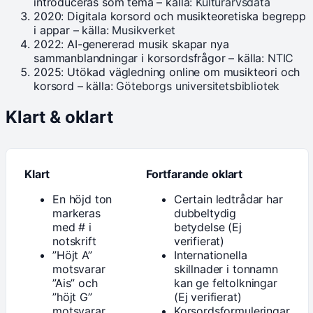
introduceras som tema – källa:
Kulturarvsdata
2020: Digitala korsord och musikteoretiska begrepp
i appar – källa:
Musikverket
2022: AI-genererad musik skapar nya
sammanblandningar i korsordsfrågor – källa:
NTIC
2025: Utökad vägledning online om musikteori och
korsord – källa:
Göteborgs universitetsbibliotek
Klart & oklart
Klart
Fortfarande oklart
En höjd ton
Certain ledtrådar har
markeras
dubbeltydig
med # i
betydelse (Ej
notskrift
verifierat)
”Höjt A”
Internationella
motsvarar
skillnader i tonnamn
”Ais” och
kan ge feltolkningar
”höjt G”
(Ej verifierat)
motsvarar
Korsordsformuleringar