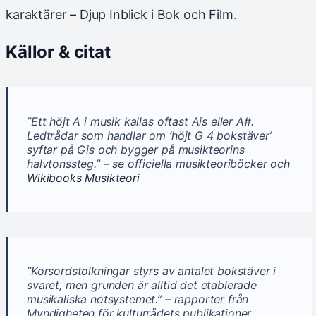
karaktärer – Djup Inblick i Bok och Film
.
Källor & citat
”Ett höjt A i musik kallas oftast Ais eller A#.
Ledtrådar som handlar om ’höjt G 4 bokstäver’
syftar på Gis och bygger på musikteorins
halvtonssteg.” – se officiella musikteoriböcker och
Wikibooks Musikteori
”Korsordstolkningar styrs av antalet bokstäver i
svaret, men grunden är alltid det etablerade
musikaliska notsystemet.” – rapporter från
Myndigheten för kulturrådets publikationer