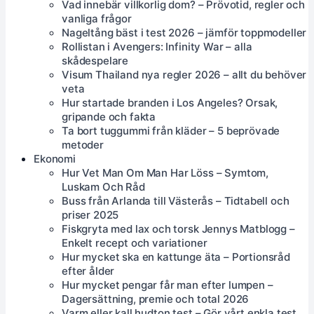
Vad innebär villkorlig dom? – Prövotid, regler och
vanliga frågor
Nageltång bäst i test 2026 – jämför toppmodeller
Rollistan i Avengers: Infinity War – alla
skådespelare
Visum Thailand nya regler 2026 – allt du behöver
veta
Hur startade branden i Los Angeles? Orsak,
gripande och fakta
Ta bort tuggummi från kläder – 5 beprövade
metoder
Ekonomi
Hur Vet Man Om Man Har Löss – Symtom,
Luskam Och Råd
Buss från Arlanda till Västerås – Tidtabell och
priser 2025
Fiskgryta med lax och torsk Jennys Matblogg –
Enkelt recept och variationer
Hur mycket ska en kattunge äta – Portionsråd
efter ålder
Hur mycket pengar får man efter lumpen –
Dagersättning, premie och total 2026
Varm eller kall hudton test – Gör vårt enkla test