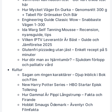
här
Hur Mycket Väger En Gurka – Genomsnitt 300 g
+ Tabell För Grönsaker Och Bär
Engineering Guide Classic Wow – Snabbaste
Vägen 1-300
Ida Warg Self Tanning Mousse – Recension,
nyansguide, tips
Vilken IPTV Leverantör Är Bäst – Guide och
Jämförelse 2025
Glutenfri pizzadeg utan jäst – Enkelt recept på 5
minuter
Hur dör man av hjärntumör? – Sjukdom förlopp
och palliativ vård
Kultur
Sagan om ringen karaktärer – Djup Inblick i Bok
och Film
New Harry Potter Series – HBO Startar Episk
Tolkning
Hur Gammal Är Pippi Långstrump – Fakta och
Firande
Hobbit Smaugs Ödemark – Äventyr Och
Filmfakta