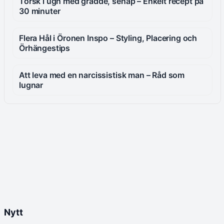
Torsk i ugn med grädde, senap – Enkelt recept på
30 minuter
Flera Hål i Öronen Inspo – Styling, Placering och
Örhängestips
Att leva med en narcissistisk man – Råd som
lugnar
Nytt