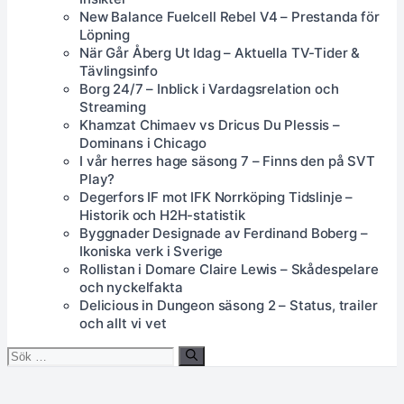
New Balance Fuelcell Rebel V4 – Prestanda för
Löpning
När Går Åberg Ut Idag – Aktuella TV-Tider &
Tävlingsinfo
Borg 24/7 – Inblick i Vardagsrelation och
Streaming
Khamzat Chimaev vs Dricus Du Plessis –
Dominans i Chicago
I vår herres hage säsong 7 – Finns den på SVT
Play?
Degerfors IF mot IFK Norrköping Tidslinje –
Historik och H2H-statistik
Byggnader Designade av Ferdinand Boberg –
Ikoniska verk i Sverige
Rollistan i Domare Claire Lewis – Skådespelare
och nyckelfakta
Delicious in Dungeon säsong 2 – Status, trailer
och allt vi vet
Sök
efter: