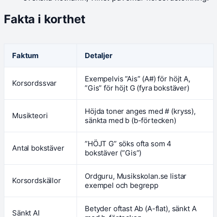
Fakta i korthet
Faktum
Detaljer
Exempelvis ”Ais” (A#) för höjt A,
Korsordssvar
”Gis” för höjt G (fyra bokstäver)
Höjda toner anges med # (kryss),
Musikteori
sänkta med b (b-förtecken)
”HÖJT G” söks ofta som 4
Antal bokstäver
bokstäver (”Gis”)
Ordguru, Musikskolan.se listar
Korsordskällor
exempel och begrepp
Betyder oftast Ab (A-flat), sänkt A
Sänkt AI