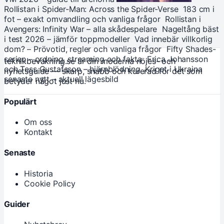
Rollistan i Spider-Man: Across the Spider-Verse
183 cm i
fot – exakt omvandling och vanliga frågor
Rollistan i
Avengers: Infinity War – alla skådespelare
Nageltång bäst
i test 2026 – jämför toppmodeller
Vad innebär villkorlig
dom? – Prövotid, regler och vanliga frågor
Fifty Shades-
serien – ordning, streaming och fakta
Erica Johansson
teknikbevakning.se är din moderna nöjes- och
och Tess Gustafsson – hjärnblödning
Kriget i Ukraina
nyhetsguide — skarp, snabb och kurerad för det som
senaste nytt – aktuell lägesbild
betyder något just nu.
Populärt
Om oss
Kontakt
Senaste
Historia
Cookie Policy
Guider