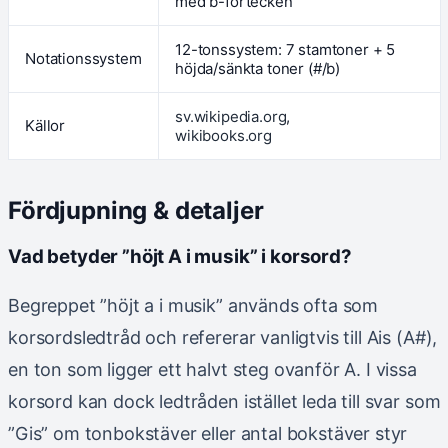
med b-förtecken
12-tonssystem: 7 stamtoner + 5
Notationssystem
höjda/sänkta toner (#/b)
sv.wikipedia.org
,
Källor
wikibooks.org
Fördjupning & detaljer
Vad betyder ”höjt A i musik” i korsord?
Begreppet ”höjt a i musik” används ofta som
korsordsledtråd och refererar vanligtvis till Ais (A#),
en ton som ligger ett halvt steg ovanför A. I vissa
korsord kan dock ledtråden istället leda till svar som
”Gis” om tonbokstäver eller antal bokstäver styr