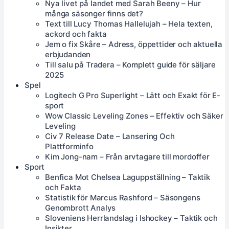
Nya livet på landet med Sarah Beeny – Hur
många säsonger finns det?
Text till Lucy Thomas Hallelujah – Hela texten,
ackord och fakta
Jem o fix Skåre – Adress, öppettider och aktuella
erbjudanden
Till salu på Tradera – Komplett guide för säljare
2025
Spel
Logitech G Pro Superlight – Lätt och Exakt för E-
sport
Wow Classic Leveling Zones – Effektiv och Säker
Leveling
Civ 7 Release Date – Lansering Och
Plattforminfo
Kim Jong-nam – Från arvtagare till mordoffer
Sport
Benfica Mot Chelsea Laguppställning – Taktik
och Fakta
Statistik för Marcus Rashford – Säsongens
Genombrott Analys
Sloveniens Herrlandslag i Ishockey – Taktik och
Insikter