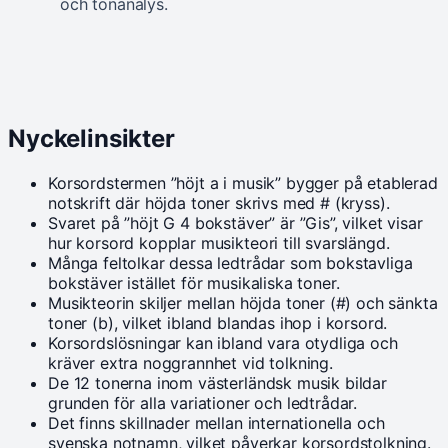
och tonanalys.
Nyckelinsikter
Korsordstermen ”höjt a i musik” bygger på etablerad
notskrift där höjda toner skrivs med # (kryss).
Svaret på ”höjt G 4 bokstäver” är ”Gis”, vilket visar
hur korsord kopplar musikteori till svarslängd.
Många feltolkar dessa ledtrådar som bokstavliga
bokstäver istället för musikaliska toner.
Musikteorin skiljer mellan höjda toner (#) och sänkta
toner (b), vilket ibland blandas ihop i korsord.
Korsordslösningar kan ibland vara otydliga och
kräver extra noggrannhet vid tolkning.
De 12 tonerna inom västerländsk musik bildar
grunden för alla variationer och ledtrådar.
Det finns skillnader mellan internationella och
svenska notnamn, vilket påverkar korsordstolkning.