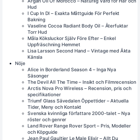
Argan Oil Of Morocco – Naturlig Vård för Hår och
Hud
I Cup In Dl – Exakta Måttguide För Perfekt
Bakning
Vaseline Cocoa Radiant Body Oil – Återfuktar
Torr Hud
Måla Köksluckor Själv Före Efter – Enkel
Uppfräschning Hemmet
Lisa Larsson Second Hand – Vintage med Äkta
Känsla
Nöje
Alice in Borderland Season 4 – Inga Nya
Säsonger
The Devil All The Time – Insikt och Filmrecension
Arctis Nova Pro Wireless – Recension, pris och
specifikationer
Triumf Glass Sävedalen Öppettider – Aktuella
Tider, Meny och Kontakt
Svenska kvinnliga författare 2000-talet – Nya
röster och genrer
Land Rover Range Rover Sport – Pris, Modeller
och Köpguide
Jean Paul Gaultier Le Male Elixir – Allt Du