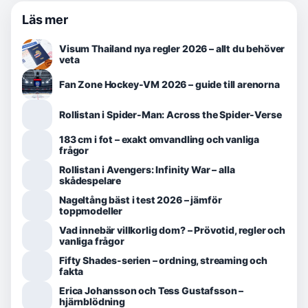
Läs mer
Visum Thailand nya regler 2026 – allt du behöver
veta
Fan Zone Hockey-VM 2026 – guide till arenorna
Rollistan i Spider-Man: Across the Spider-Verse
183 cm i fot – exakt omvandling och vanliga
frågor
Rollistan i Avengers: Infinity War – alla
skådespelare
Nageltång bäst i test 2026 – jämför
toppmodeller
Vad innebär villkorlig dom? – Prövotid, regler och
vanliga frågor
Fifty Shades-serien – ordning, streaming och
fakta
Erica Johansson och Tess Gustafsson –
hjärnblödning