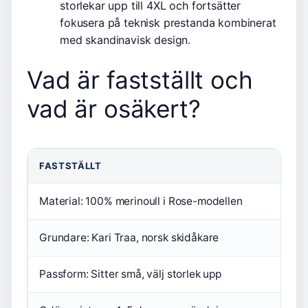
storlekar upp till 4XL och fortsätter
fokusera på teknisk prestanda kombinerat
med skandinavisk design.
Vad är fastställt och
vad är osäkert?
FASTSTÄLLT
I
Material: 100% merinoull i Rose-modellen
Ex
Grundare: Kari Traa, norsk skidåkare
Sp
Passform: Sitter små, välj storlek upp
Ti