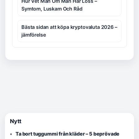
Hur Vet Man Om Man Har Löss –
Symtom, Luskam Och Råd
Bästa sidan att köpa kryptovaluta 2026 –
jämförelse
Nytt
Ta bort tuggummi från kläder – 5 beprövade