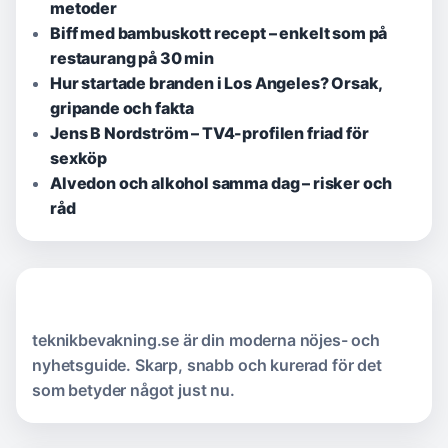
metoder
Biff med bambuskott recept – enkelt som på
restaurang på 30 min
Hur startade branden i Los Angeles? Orsak,
gripande och fakta
Jens B Nordström – TV4-profilen friad för
sexköp
Alvedon och alkohol samma dag – risker och
råd
teknikbevakning.se är din moderna nöjes- och
nyhetsguide. Skarp, snabb och kurerad för det
som betyder något just nu.